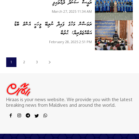
ރައީސް ސަނަދު ދެއްވައިފި
March 27, 2025 11:34 AM
ރަމަޟާން މަހުގެ ފައިދާ ނުލިބޭ މީހަކީ އެންމެ ބޮޑު
އަބާއްޖަވެރިޔާ: ޙުތުބާ
February 28, 2025 2:51 PM
1
2
3
Hiraas is your news website. We provide you with the latest
breaking news from Maldives and around the world.