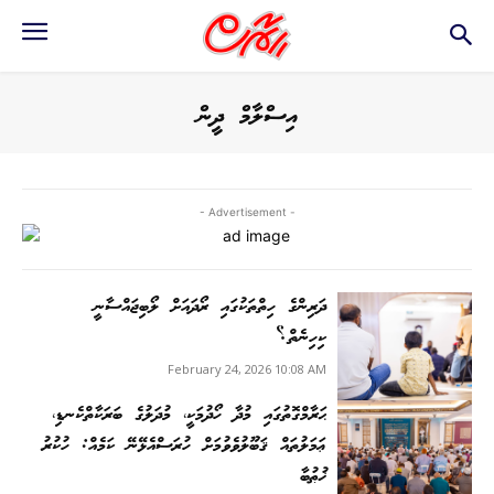
އިސްލާމް ދީން
- Advertisement -
ދަރިންގެ ހިތްތަކުގައި ރޯދައަށް ލޯބިޖައްސާނީ
ކިހިނެތް؟
February 24, 2026 10:08 AM
ޙަރާމްގޮތުގައި މުދާ ހޯދުމަކީ، މުދަލުގެ ބަރަކާތްކެނޑި،
ޢަމަލުތައް ޤަބޫލުވެވުމަށް ހުރަސްއެޅޭނޭ ކަމެއް: ހުކުރު
ޚުޠުބާ