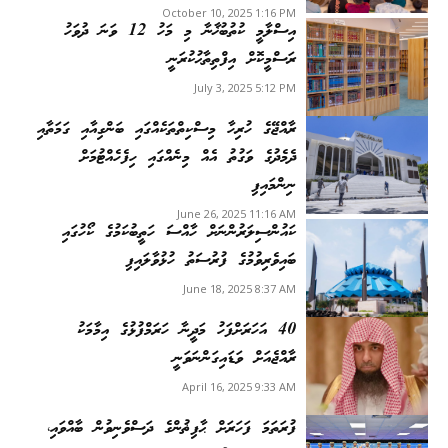
October 10, 2025 1:16 PM
އިސްލާމީ ކުތުބުޚާނާ މި މަހު 12 ވަނަ ދުވަހު
ރަސްމީކޮށް އިފްތިތާޙުކުރަނީ
July 3, 2025 5:12 PM
ރާއްޖޭގެ ހުރިހާ މިސްކިތްތަކެއްގައި ބަންގިއާއި ގަމަތާއި
ދެމެދުގެ ވަގުތު އެއް މިނެއްގައި ހިފެހެއްޓުމަށް
ނިންމައިފި
June 26, 2025 11:16 AM
ކައުންސިލަރުންނަށް ހާއްސަ ހަތީބުކަމުގެ ކޯހުގައި
ބައިވެރިވުމުގެ ފުރުސަތު ހުޅުވާލައިފި
June 18, 2025 8:37 AM
40 އަހަރަށްފަހު މަދީނާ ހަރަމްފުޅުގެ އިމާމަކު
ރާއްޖެއަށް ވަޑައިގަންނަވަނީ
April 16, 2025 9:33 AM
ފުރަތަމަ ފަހަރަށް ޙާފިޡުންގެ ދަސްވެނިވުން ބާއްވައި،