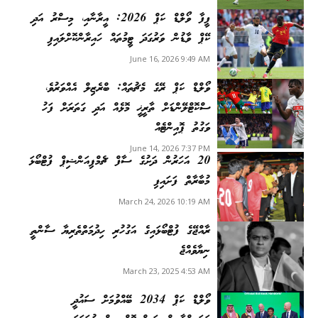
ފީފާ ވޯލްޑް ކަޕް 2026: އީރާނާއި، މިސްރު އަދި
ކޭޕް ވާޑުން ވަރުގަދަ ޓީމުތައް ހައިރާންކޮށްލައިފި
June 16, 2026 9:49 AM
ވޯލްޑް ކަޕް ރޭގެ މެޗުތައް: ބްރެޒިލް އެއްވަރުވެ،
ސްކޮޓްލޭންޑަށް ތާރީޚީ މޮޅެއް އަދި ގަތަރަށް ފަހު
ވަގުތު ޕޮއިންޓެއް
June 14, 2026 7:37 PM
20 އަހަރުން ދަށުގެ ސާފް ޗެމްޕިއަންޝިޕް ފުޓްބޯޅަ
މުބާރާތް ފަށައިފި
March 24, 2026 10:19 AM
ރާއްޖޭގެ ފުޓްބޯޅައިގެ އަގުހުރި ހިދުމަތްތެރިޔާ ސާންތީ
ނިޔާވެއްޖެ
March 23, 2025 4:53 AM
ވޯލްޑް ކަޕް 2034 ބޭއްވުމަށް ސައުދީ