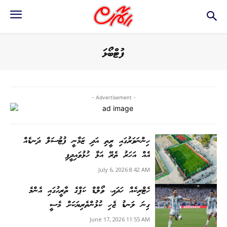
ފުޓްބޯޅަ
- Advertisement -
ހިންނަވަރުގައި ރީތި އަދި ޒަމާނީ ފުޓުސަލް ދަނޑެއް
އެއް އަހަރު ތެރޭ އަޅާ ހުޅުވައިދީފި
July 6, 2026 8:42 AM
ހެޓްރިކެއް ހަދައި، ވޯލްޑް ކަޕްގެ ތާރީޙުގައި އެންމެ
ގިނަ ލަނޑު ޖެހި ކުޅުންތެރިޔަކަށް މެސީ
June 17, 2026 11:55 AM