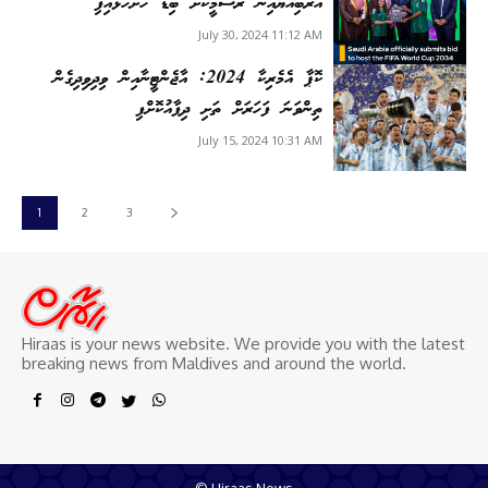
އަރަބިއްޔާއިން ރަސްމީކޮށް ބިޑް ހުށަހަޅައިފި
July 30, 2024 11:12 AM
ކޮޕާ އެމެރިކާ 2024: އާޖެންޓީނާއިން ވިދިވިދިގެން
ތިންވަނަ ފަހަރަށް ތަށި ދިފާއުކޮށްފި
July 15, 2024 10:31 AM
1
2
3
Hiraas is your news website. We provide you with the latest
breaking news from Maldives and around the world.