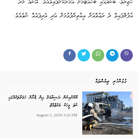
ހާޒިރުވެ، ބަންދުގައި ބެހެއްޓުމަށް އަމުރުކޮށްފައިވެއެވެ. އޭނާއާ މެދު
އުފުލާފައިވާ ދެ ދަޢުވާއަށް އިޢުތިރާފުވުމަށް އަދި އެދިފައެއް ނުވެއެވެ.
ގުޅުންހުރި ލިޔުންތައް
ޔޫކްރެއިނުން ރަޝިޔާއަށް ދިން ޑްރޯން ހަމަލާތަކެއްގައި
ނުވަ މީހަކު މަރުވެއްޖެ
August 5, 2026 5:25 PM