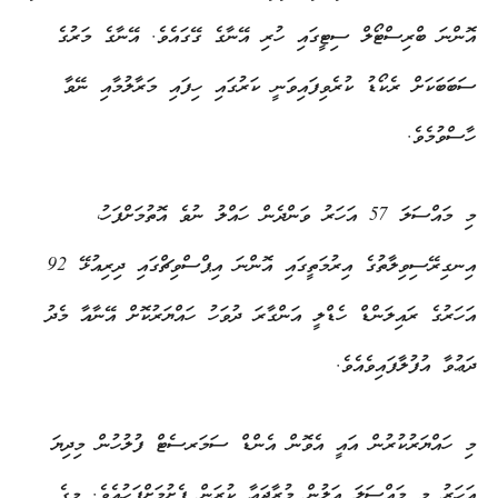
އޮންނަ ބްރިސްޓޯލް ސިޓީގައި ހުރި އޭނާގެ ގޭގައެވެ. އޭނާގެ މަރުގެ
ސަބަބަކަށް ރެކޯޑު ކުރެވިފައިވަނީ ކަރުގައި ހިފައި މަރާލުމާއި ނޭވާ
ހާސްވުމެވެ.
މި މައްސަލަ 57 އަހަރު ވަންދެން ހައްލު ނުވެ އޮތުމަށްފަހު،
އިނގިރޭސިވިލާތުގެ އިރުމަތީގައި އޮންނަ އިޕްސްވިޗްގައި ދިރިއުޅޭ 92
އަހަރުގެ ރައިލަންޑް ހެޑްލީ އަންގާރަ ދުވަހު ހައްޔަރުކޮށް އޭނާއާ މެދު
ދަޢުވާ އުފުލާފައިވެއެވެ.
މި ހައްޔަރުކުރުން އައީ އެވޮން އެންޑް ސަމަރސެޓް ފުލުހުން މިދިޔަ
އަހަރު މި މައްސަލަ އަލުން މުރާޖަޢާ ކުރަން ފެށުމަށްފަހުއެވެ. މީގެ