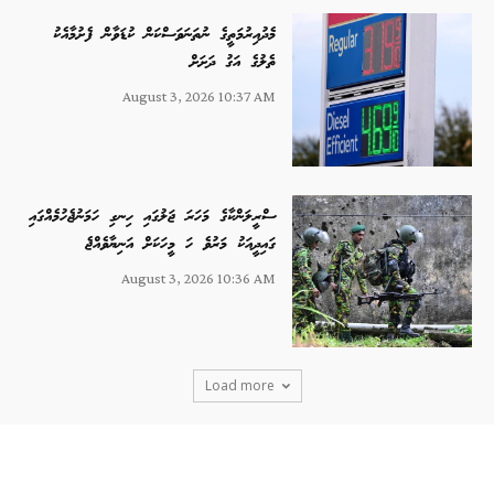
މެދުއިރުމަތީގެ ނުތަނަވަސްކަން ކުޑަވާން ފެށުމާއެކު
ތެލުގެ އަގު ދަށަށް
August 3, 2026 10:37 AM
ސްރީލަންކާގެ މަހަރަ ޖަލުގައި ހިނގި ހަމަނުޖެހުމެއްގައި
ގައިދީއަކު މަރުވެ ހަ މީހަކަށް އަނިޔާވެއްޖެ
August 3, 2026 10:36 AM
Load more