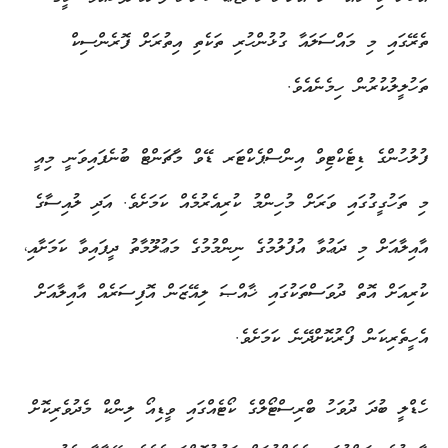
ތެރޭގައި މި މައްސަލައާ ގުޅުންހުރި ތަކެތި އިތުރަށް ފޮރެންސިކް
ތަހުލީލުކުރުން ހިމެނެއެވެ.
ފުލުހުންގެ ޑިޓެކްޓިވް އިންސްޕެކްޓަރ ޑޭވް މާޗަންޓް ބުނެފައިވަނީ މިއީ
މި ތަހުގީގުގައި ވަރަށް މުހިންމު ކުރިއެރުމެއް ކަމަށެވެ. އަދި ލުއިސާގެ
އާއިލާއަށް މި ދަޢުވާ އުފުލުމުގެ ނިންމުމުގެ މަޢުލޫމާތު ދީފައިވާ ކަމަށާއި،
ކުރިއަށް އޮތް ދުވަސްތަކުގައި ޚާއްޞަ ލިއޭޒަން އޮފިސަރެއް އާއިލާއަށް
އެހީތެރިކަން ފޯރުކޮށްދޭނެ ކަމަށެވެ.
ހެޑްލީ ބުދަ ދުވަހު ބްރިސްޓޯލްގެ ކޯޓެއްގައި ވީޑިއޯ ލިންކް މެދުވެރިކޮށް