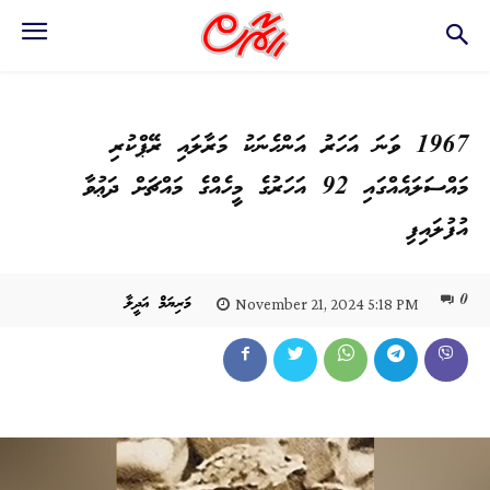
1967 ވަނަ އަހަރު އަންހެނަކު މަރާލައި ރޭޕްކުރި
މައްސަލައެއްގައި 92 އަހަރުގެ މީހެއްގެ މައްޗަށް ދަޢުވާ
އުފުލައިފި
0
މަރިޔަމް އަދީލާ
November 21, 2024 5:18 PM