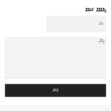
ޚިޔާލުފާޅު ކުރައްވާ