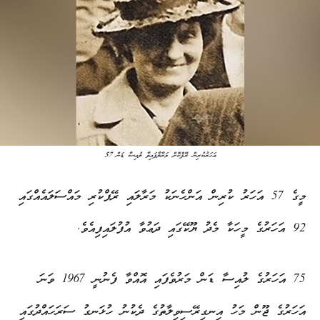
57 އަހަރުކުރިން ރޭޕްކޮށް މަރާލާފައިވާ ލުއިސާ ޑަން
މީގެ 57 އަހަރު ކުރިން އަންހެނަކު މަރާލައި ރޭޕްކުރި މައްސަލައެއްގައި
92 އަހަރުގެ މީހަކާ މެދު ޔޫކޭގައި ދަޢުވާ އުފުލައިފިއެވެ.
75 އަހަރުގެ ލުއިސާ ޑަން މަރުވެފައި އޮއްވާ ފެނުނީ 1967 ވަނަ
އަހަރުގެ ޖޫން މަހު އިނގިރޭސިވިލާތުގެ ދެކުނު ހުޅަނގު ސަރަހައްދުގައި