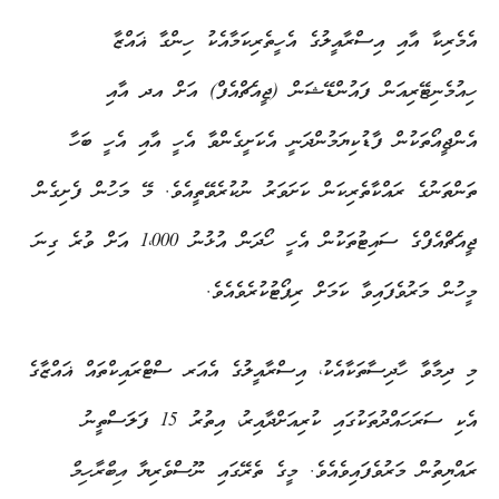
އެމެރިކާ އާއި އިސްރާއީލުގެ އެހީތެރިކަމާއެކު ހިންގާ ޣައްޒާ
ހިއުމެނިޓޭރިއަން ފައުންޑޭޝަން (ޖީއެޗްއެފް) އަށް އދ އާއި
އެންޖީއޯތަކުން ފާޑުކިޔަމުންދަނީ އެކަށީގެންވާ އެހީ އާއި އެހީ ބަހާ
ތަންތަނުގެ ރައްކާތެރިކަން ކަށަވަރު ނުކުރެވޭތީއެވެ. މޭ މަހުން ފެށިގެން
ޖީއެޗްއެފްގެ ސައިޓުތަކުން އެހީ ހޯދަން އުޅުނު 1،000 އަށް ވުރެ ގިނަ
މީހުން މަރުވެފައިވާ ކަމަށް ރިޕޯޓުކުރެވެއެވެ.
މި ދިމާވާ ހާދިސާތަކާއެކު، އިސްރާއީލުގެ އެއަރ ސްޓްރައިކްތައް ޣައްޒާގެ
އެކި ސަރަހައްދުތަކުގައި ކުރިއަށްދާއިރު، އިތުރު 15 ފަލަސްތީނު
ރައްޔިތުން މަރުވެފައިވެއެވެ. މީގެ ތެރޭގައި ނޫސްވެރިޔާ
އިބްރާހިމް