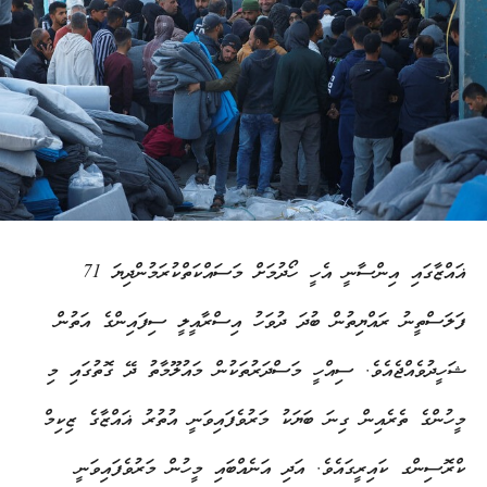
ޣައްޒާގައި އިންސާނީ އެހީ ހޯދުމަށް މަސައްކަތްކުރަމުންދިޔަ 71
ފަލަސްތީނު ރައްޔިތުން ބުދަ ދުވަހު އިސްރާއީލީ ސިފައިންގެ އަތުން
ޝަހީދުވެއްޖެއެވެ. ސިއްހީ މަސްދަރުތަކުން މައުލޫމާތު ދޭ ގޮތުގައި މި
މީހުންގެ ތެރެއިން ގިނަ ބަޔަކު މަރުވެފައިވަނީ އުތުރު ޣައްޒާގެ ޒިކިމް
ކްރޮސިންގ ކައިރީގައެވެ. އަދި އަނެއްބައި މީހުން މަރުވެފައިވަނީ