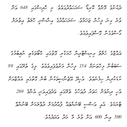
ދެކުނުގެ މޮރާގް ކޮރިޑޯ ސަރަހައްދުގައެވެ. މި ހާދިސާގައި 648 އަށް
ވުރެ ގިނަ މީހުން ޒަޚަމްވެ، ސަރަހައްދުގެ އިންސާނީ ހާލަތު އިތުރަށް
ގޯސްވެގެން ގޮސްފައިވެއެވެ.
ޣައްޒާގެ ހެލްތު މިނިސްޓްރީން ހާމަކުރި ގޮތުގައި ކާބޯތަކެތި ނުލިބުމުގެ
ސަބަބުން މިހާތަނަށް 154 މީހުން މަރުވެފައިވެއެވެ. މީގެ ތެރޭގައި 89
ކުޑަކުދިން ހިމެނެއެވެ. އެހީދޭ އޭޖެންސީތަކުން ބުނާ ގޮތުގައި ޣައްޒާއަށް
އެހީ ދިނުމަށް ހަތަރު ދުވަހުގެ ތެރޭގައި ވަދެފައިވަނީ އެންމެ 269
ޓްރަކެވެ. އެއީ އަސާސީ ބޭނުންތައް ފުއްދުމަށް ދުވާލަކަށް ބޭނުންވާ
500 އިން 600 އަށް ވުރެ މާ މަދު އަދަދެކެވެ.