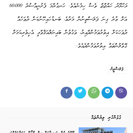
މަހުމޫދު ހައްޖާޖް
ވެސް ހިމެނެއެވެ. ހަނގުރާމަ ފެށުނީއްސުރެ 60،000
އަށް ވުރެ ގިނަ ފަލަސްތީނުން މަރުވެ، ބަނޑުހައިހޫނުކަން ދުވަހެއް
ދުވަހަކަށް އިތުރުވަމުންދާއިރު، ވަގުތުން ބައިނަލްއަޤްވާމީ އެހީތެރިކަމަށް
ގޮވާލުންތައް އިތުރުވަމުންދެއެވެ.
ފަލަސްތީނު
ގުޅުންހުރި ލިޔުންތައް