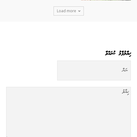
Load more
ޚިޔާލުފާޅު ކުރައްވާ