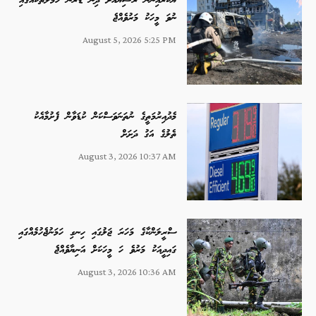
ޔޫކްރެއިނުން ރަޝިޔާއަށް ދިން ޑްރޯން ހަމަލާތަކެއްގައި
ނުވަ މީހަކު މަރުވެއްޖެ
August 5, 2026 5:25 PM
މެދުއިރުމަތީގެ ނުތަނަވަސްކަން ކުޑަވާން ފެށުމާއެކު
ތެލުގެ އަގު ދަށަށް
August 3, 2026 10:37 AM
ސްރީލަންކާގެ މަހަރަ ޖަލުގައި ހިނގި ހަމަނުޖެހުމެއްގައި
ގައިދީއަކު މަރުވެ ހަ މީހަކަށް އަނިޔާވެއްޖެ
August 3, 2026 10:36 AM