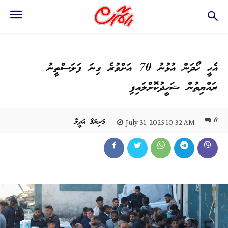
އެހީ ހޯދަން އުޅުނު 70 އަށްވުރެ ގިނަ ފަލަސްތީނު
ރައްޔިތުން ޝަހީދުކޮށްލައިފި
0
މަރިޔަމް އަދީލާ
July 31, 2025 10:32 AM