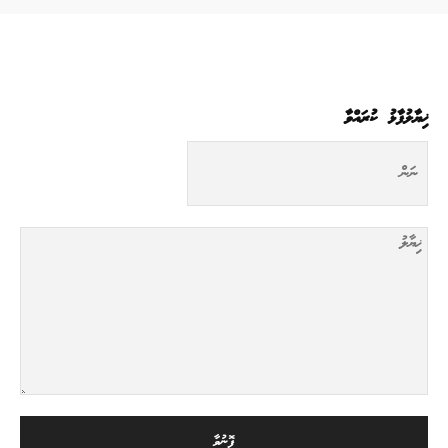
ޚިޔާލުފާޅު ކުރައްވާ