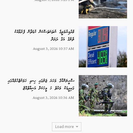
މެދުއިރުމަތީގެ ނުތަނަވަސްކަން ކުޑަވާން ފެށުމާއެކު
ތެލުގެ އަގު ދަށަށް
August 3, 2026 10:37 AM
ސްރީލަންކާގެ މަހަރަ ޖަލުގައި ހިނގި ހަމަނުޖެހުމެއްގައި
ގައިދީއަކު މަރުވެ ހަ މީހަކަށް އަނިޔާވެއްޖެ
August 3, 2026 10:36 AM
Load more