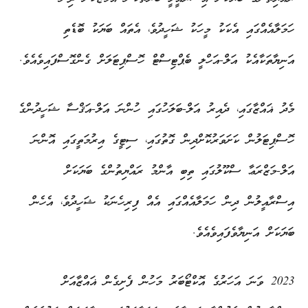
ހަމަލާއެއްގައި އެކަކު މީހަކު ޝަހީދުވެ، އެތައް ބަޔަކު ބޮޑެތި
އަނިޔާތަކާއެކު އަލް-އަހްލީ ބެޕްޓިސްޓް ހޮސްޕިޓަލަށް ގެންގޮސްފައިވެއެވެ.
މެދު ޣައްޒާގައި، ދެއިރު އަލް-ބަލަހުގައި ހުންނަ އަލް-އަޤްސާ ޝަހީދުންގެ
ހޮސްޕިޓަލުން ކަށަވަރުކޮށްދިން ގޮތުގައި، ސިޓީގެ އިރުމަތީގައި އޮންނަ
އަލް-މަޒްރަޢާ ސްކޫލުގައި ތިބި އާންމު ރައްޔިތުންގެ ބަޔަކަށް
އިސްރާއީލުން ދިން ހަމަލާއެއްގައި އެއް ފިރިހެނަކު ޝަހީދުވެ، އެހެން
ބަޔަކަށް އަނިޔާވެފައިވެއެވެ.
2023 ވަނަ އަހަރުގެ އޮކްޓޯބަރު މަހުން ފެށިގެން ޣައްޒާއަށް