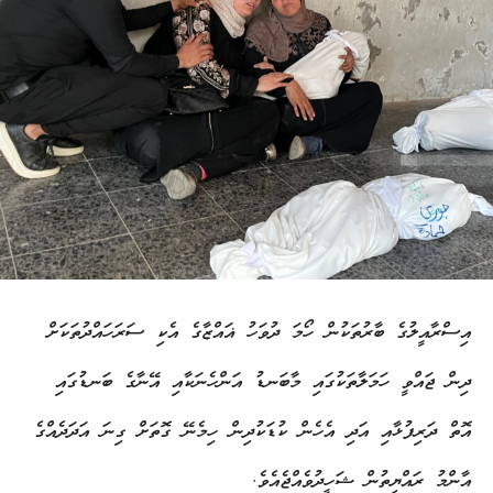
އިސްރާއީލުގެ ބާރުތަކުން ހޯމަ ދުވަހު ޣައްޒާގެ އެކި ސަރަހައްދުތަކަށް
ދިން ޖައްވީ ހަމަލާތަކުގައި މާބަނޑު އަންހެނަކާއި އޭނާގެ ބަނޑުގައި
އޮތް ދަރިފުޅާއި އަދި އެހެން ކުޑަކުދިން ހިމެނޭ ގޮތަށް ގިނަ އަދަދެއްގެ
އާންމު ރައްޔިތުން ޝަހީދުވެއްޖެއެވެ.