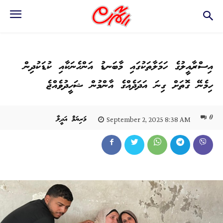
އިސްރާއީލުގެ ހަމަލާތަކުގައި މާބަނޑު އަންހެނަކާއި ކުޑަކުދިން
ހިމެނޭ ގޮތަށް ގިނަ އަދަދެއްގެ އާންމުން ޝަހީދުވެއްޖެ
0
މަރިޔަމް އަދީލާ
September 2, 2025 8:38 AM