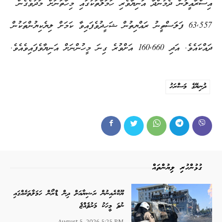
އިސްރާއީލުން ދެމުންދާ އަނިޔާވެރި ހަމަލާތަކުގައި މިހާތަނަށް މަދުވެގެން
63,557 ފަލަސްތީނު ރައްޔިތުން ޝަހީދުވެފައިވާ ކަމަށް ލިޔެކިޔުންތަކުން
ދައްކައެވެ. އަދި 160,660 އަށްވުރެ ގިނަ މީހުންނަށް އަނިޔާވެފައިވެއެވެ.
ދުނިޔޭގެ މަސްރަހު
ގުޅުންހުރި ލިޔުންތައް
ޔޫކްރެއިނުން ރަޝިޔާއަށް ދިން ޑްރޯން ހަމަލާތަކެއްގައި
ނުވަ މީހަކު މަރުވެއްޖެ
August 5, 2026 5:25 PM