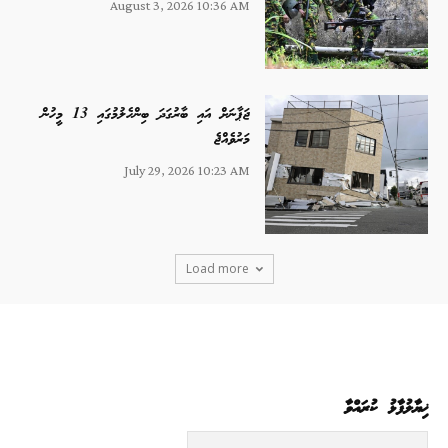
August 3, 2026 10:36 AM
ޖަޕާނަށް އައި ބާރުގަދަ ބިންހެލުމުގައި 13 މީހުން
މަރުވެއްޖެ
July 29, 2026 10:23 AM
Load more
ޚިޔާލުފާޅު ކުރައްވާ