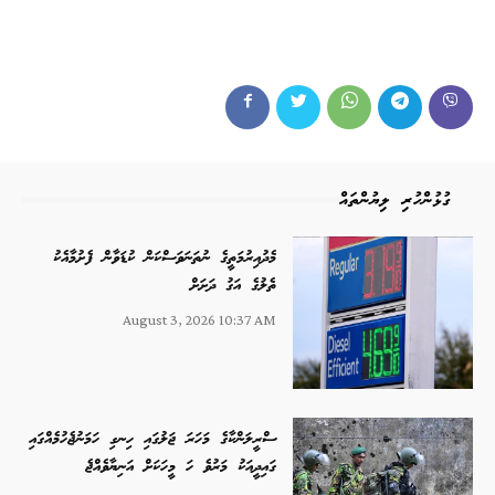
ގުޅުންހުރި ލިޔުންތައް
މެދުއިރުމަތީގެ ނުތަނަވަސްކަން ކުޑަވާން ފެށުމާއެކު
ތެލުގެ އަގު ދަށަށް
August 3, 2026 10:37 AM
ސްރީލަންކާގެ މަހަރަ ޖަލުގައި ހިނގި ހަމަނުޖެހުމެއްގައި
ގައިދީއަކު މަރުވެ ހަ މީހަކަށް އަނިޔާވެއްޖެ