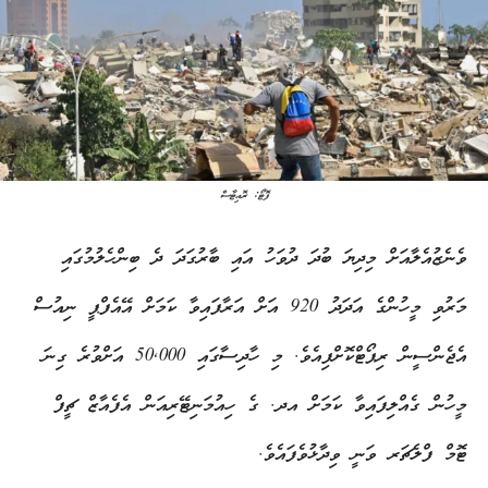
ފޮޓޯ: ރޮއިޓާސް
ވެނެޒުއެލާއަށް މިދިޔަ ބުދަ ދުވަހު އައި ބާރުގަދަ ދެ ބިންހެލުމުގައި
މަރުވި މީހުންގެ އަދަދު 920 އަށް އަރާފައިވާ ކަމަށް އޭއެފްޕީ ނިއުސް
އެޖެންސީން ރިޕޯޓްކޮށްފިއެވެ. މި ހާދިސާގައި 50,000 އަށްވުރެ ގިނަ
މީހުން ގެއްލިފައިވާ ކަމަށް އދ. ގެ ހިއުމަނިޓޭރިއަން އެފެއާޒް ޗީފް
ޓޮމް ފްލެޗަރ ވަނީ ވިދާޅުވެފައެވެ.