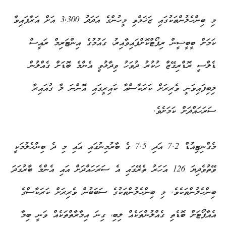
މި ބިންހެލުންތަކުގައި ޒަޚަމްވި މީހުންގެ އަދަދު 3,300 އަށް އަރާފައިވާ
ކަމަށް ބީބީސީން ރިޕޯޓްކޮށްފައިވާއިރު، ގައުމުގެ އިންޓަރިމް ރައީސް
ޑެލްސީ ރޮޑްރިގޭޒް ހުކުރު ދުވަހު ވިދާޅުވީ އެންމެ ބޮޑަށް ގެއްލުން
ލިބިފައިވަނީ ވެރިރަށް ކަރަކާސްއާ ކައިރީގައި އޮންނަ ލާ ގުއައިރާ
ސަރަހައްދަށް ކަމަށެވެ.
މެގްނިޓިއުޑް 7.2 އަދި 7.5 ގެ ބާރުމިނުގައި އައި މި ދެ ބިންހެލުމަކީ
ވޭތުވެދިޔަ 126 އަހަރު ތެރޭގައި އެ ސަރަހައްދަށް އައި އެންމެ ބާރުގަދަ
ބިންހެލުންތަކެވެ. މި ބިންހެލުންތަކުގެ ސަބަބުން ވެރިރަށް ކަރަކާސްގެ
އެއާޕޯޓަށް ބޮޑެތި ގެއްލުންތަކެއް ލިބި، ގިނަ އިމާރާތްތަކެއް ވަނީ ބިމާ