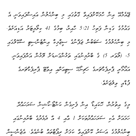
ޖޭއެމްއޭ އިން ހާމަކޮށްފައިވާ ގޮތުގައި މި ބިންހެލުން އައިސްފައިވަނީ އެ
ގައުމުގެ ގަޑިން ފަތިހު 5:21 ހާއިރު، ބިމުގެ 41 ކިލޯމީޓަރު އަޑިއަށެވެ.
މި ބިންހެލުމުގެ ސަބަބުން ޖަޕާނުގެ ސީޒްމިކް އިންޓެންސިޓީ ސްކޭލްގައި
5- (ލޯވަރ 5) ގެ ބާރުމިނުގައި ތަޅުންގަނޑަށް ލޮޅުން އަރާފައިވަނީ
އައޯމޯރީ ޕްރިފެކްޗަރގެ ހަޗިނޯހޭ ސިޓީއަށާއި އިވާޓޭ ޕްރިފެކްޗަރގެ
ފުޑާއީ ވިލެޖަށެވެ.
މީގެ އިތުރުން، ހޮކައިޑޯ އިން ފެށިގެން ކަންޓޯ-ކޯޝިން ސަރަހައްދާ
ހަމައަށް އެކި ސަރަހައްދުތަކަށް 1 އާއި 4 އާ ދެމެދުގެ ބާރުމިނުގައި
ބިންހެލުމުގެ އަސަރު ކޮށްފައިވާ ކަމަށް ރިޕޯޓްތައް ބުނެއެވެ. އެޖެންސީން