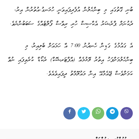
ބުނި ގޮތުގައި މި ބިންހެލުން އުފެދިފައިވަނީ ހުޅަނގު-އުތުރުން އިރު-
ދެކުނަށް ޕްރެޝަރު އެކްސިސް ހުރި ރިވާސް ފޯލްޓެއްގެ ސަބަބުންނެވެ.
އެ ގައުމުގެ ގަޑިން ހެނދުނު 7:00 އާ ހަމައަށް ބެލިއިރު، މި
ބިންހެލުމަށްފަހު އިތުރު ލޮޅުމެއް (އާފްޓަރޝޮކް) ރެކޯޑް ކުރެވިފައި ނުވާ
ކަމަށްވެސް ޖޭއެމްއޭ އިން މައުލޫމާތު ދީފައިވެއެވެ.