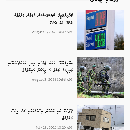
ގުޅުންހުރި ލިޔުންތައް
މެދުއިރުމަތީގެ ނުތަނަވަސްކަން ކުޑަވާން ފެށުމާއެކު
ތެލުގެ އަގު ދަށަށް
August 3, 2026 10:37 AM
ސްރީލަންކާގެ މަހަރަ ޖަލުގައި ހިނގި ހަމަނުޖެހުމެއްގައި
ގައިދީއަކު މަރުވެ ހަ މީހަކަށް އަނިޔާވެއްޖެ
August 3, 2026 10:36 AM
ޖަޕާނަށް އައި ބާރުގަދަ ބިންހެލުމުގައި 13 މީހުން
މަރުވެއްޖެ
July 29, 2026 10:23 AM