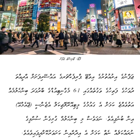
ފޮޓޯ: ޓޫރިސްޓު ޖަޕާން
ޖަޕާނުގެ އިރުއުތުރުގެ އިވާޓޭ ޕްރިފެކްޗަރގެ އައްސޭރިފަށަށް އާދީއްތަ
ދުވަހުގެ ފަތިހުގެ ވަގުތެއްގައި 6.1 މެގްނިޓިއުޑްގެ ބާރުގަދަ ބިންހެލުމެއް
އަތުވެއްޖެ ކަމަށް އެ ގައުމުގެ މީޓިއޮރޮލޮޖިކަލް އެޖެންސީ (ޖޭއެމްއޭ)
އިން ބުނެފިއެވެ. ނަމަވެސް މި ބިންހެލުމާ ގުޅިގެން ސުނާމީގެ
ނުރައްކަލެއް ނެތް ކަމަށް އެ އިދާރާއިން ކަށަވަރުކޮށްދީފައިވެއެވެ.