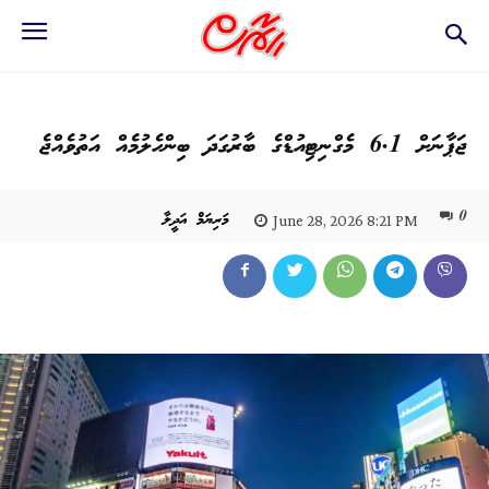
ޖަޕާނަށް 6.1 މެގްނިޓިއުޑްގެ ބާރުގަދަ ބިންހެލުމެއް އަތުވެއްޖެ
0
މަރިޔަމް އަދީލާ
June 28, 2026 8:21 PM