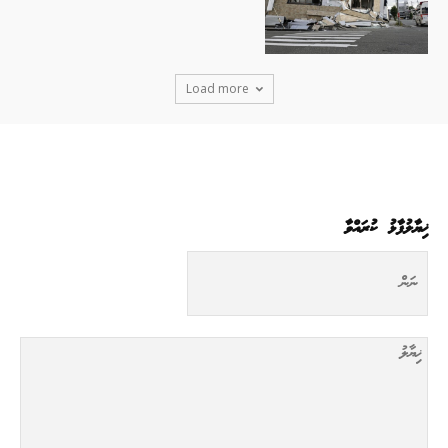
Load more
ޚިޔާލުފާޅު ކުރައްވާ