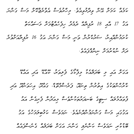
ކަމެއް ކަމަށް އޭނާ ވިދާޅުވިއެވެ. މިހާރުވެސް އެވްރެޖްކޮށް މަސް ގަންނަ
އަގު 17 އާއި 18 ރުފިޔާއާ ދެމެދު ހިފެހެއްޓުމަށް މަސައްކަތް
ކުރަމުންދާއިރު، ސަރުކާރުން ވަނީ މަސް ގަންނަ އަގު 16 ރުފިޔާއަށްވުރެ
ދަށް ނުކުރުމަށް ނިންމާފައެވެ.
އަގަށް އައި މި ބަދަލާއެކު މިފްކޯގެ ފެލިވަރު، ކޫއްޑޫ އަދި އައްޑޫ
ކާރުހާނާތަކުގެ އިތުރުން ތިނަދޫ، ފަރެސްމާތޮޑާ، ގައްދޫ، އިހަވަންދޫ އަދި
ފުވައްމުލައް ސިޓީގެ ބަނދަރުތަކުންވެސް މިއަދުން ފެށިގެން އައު
އަގުގައި މަސް ގަންނަމުންދާނެއެވެ. ނަމަވެސް، ކަޅުބިލަމަހުގެ އަގު
ބޮޑުކުރި ނަމަވެސް ކަންނެލި ގަންނަ އަގަށް ބަދަލެއް ގެނެސްފައެއް