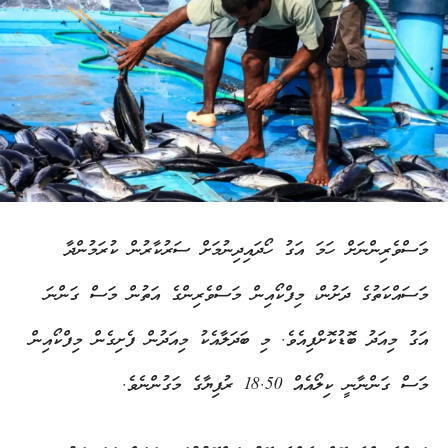
މަސްވެރިންނަށް ހަމަ އަގު ހޯދައިދިނުމަށް ސަރުކާރުން ކުރަމުންދާ
މަސައްކަތުގެ ދަށުން، މިފްކޯއިން މަސްވެރިންގެ އަތުން މަސް ގަންނަ
އަގު މިއަދު ބޮޑުކޮށްފިއެވެ. މި ބަދަލާއެކު މިއަދުން ފެށިގެން މިފްކޯއިން
މަސް ގަންނާނީ ކިލޯއެއް 18.50 ރުފިޔާގެ މަގުންނެވެ.