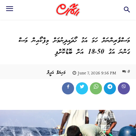
މަސްވެރިންނަށް ހަމަ އަގު ހޯދައިދިނުމަށް މިފްކޯއިން މަސް
ގަންނަ އަގު 18.50 އަށް ބޮޑުކޮށްފި
0
މަރިޔަމް އަދީލާ
June 7, 2026 9:56 PM