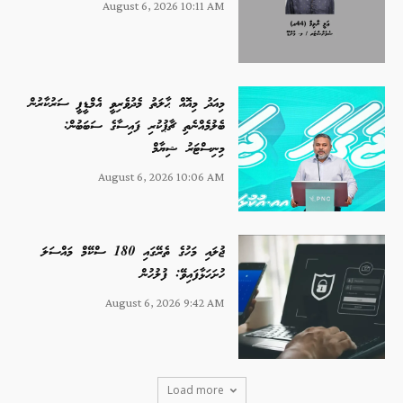
August 6, 2026 10:11 AM
މިއަދު މިއޮއް ޙާލަތު މެދުވެރިވީ އެމްޑީޕީ ސަރުކާރުން
ބެލުމެއްނެތި ޗާޕުކުރި ފައިސާގެ ސަބަބުން:
މިނިސްޓަރު ޝިޔާމް
August 6, 2026 10:06 AM
ޖުލައި މަހުގެ ތެރޭގައި 180 ސްކޭމް މައްސަލަ
ހުށަހަޅާފައިވޭ: ފުލުހުން
August 6, 2026 9:42 AM
Load more