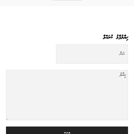
ޚިޔާލުފާޅު ކުރައްވާ