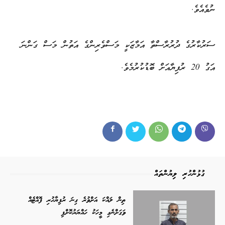
ނުވެއެވެ.
ސަރުކާރުގެ ދުރުރާސްތާ އަމާޒަކީ މަސްވެރިންގެ އަތުން މަސް ގަންނަ
އަގު 20 ރުފިޔާއަށް ބޮޑުކުރުމެވެ.
ގުޅުންހުރި ލިޔުންތައް
ތިން ލައްކަ އަށްވުރެ ގިނަ ރުފިޔާހުރި ފޮއްޓެއް
ވަގަށްނެގި މީހަކު ހައްޔަރުކޮށްފި