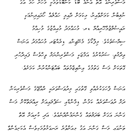
މަސްވެރިންގެ އޮތް އެންމެ ބޮޑު ކަންބޮޑުވުމަކީ މަހަށް ހަމަ އަގު
ނުލިބުން ކަމަށްވާއިރު، މިކަމަށް ދާއިމީ ހައްލެއް ހޯދައިދިނުމަކީ
ރައީސުލްޖުމްހޫރިއްޔާ ޑރ. މުޙައްމަދު މުޢިއްޒުގެ މުހިއްމު
ސިޔާސަތެކެވެ. މިފްކޯގެ މެނޭޖިންގ ޑިރެކްޓަރ މުޙައްމަދު އަނަސް
ވިދާޅުވީ، ސަރުކާރުގެ އަމާޒަކީ މަސްވެރިންނަށް ވީހާވެސް ފައިދާހުރި
ގޮތަކަށް މަސް ގަތުމުގެ އިންތިޒާމުތައް ބައްޓަންކުރުން ކަމަށެވެ.
އަނަސް ފާހަގަކުރެއްވި ގޮތުގައި މިދުވަސްވަރަކީ ރާއްޖޭގެ މަސްވެރިކަން
ދަށް ދުވަސްވަރެއް ކަމުން، ޑިމާންޑާއި ސަޕްލައިއަށް ރިއާޔަތްކޮށް މަސް
ގަންނަ އަގަށް ބަދަލުތައް ގެންނަމުންދާނެއެވެ. އަދި ކުރިއަށް އޮތް
ތަނުގައި މަސް ގަންނަ އަގު މިއަށްވުރެ ރަނގަޅުވުމަކީވެސް އެކަށީގެންވާ