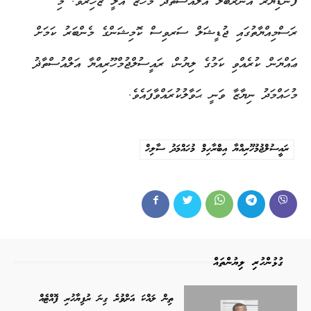
ފަނޑިޔާރު އޮނަރަބަލް އަލްއުސްތާޛު މަހާޒު އަލީ ޒާހިރެވެ. މި
ރަސްމިއްޔާތުގައި ޖުޑީޝަލް ސަރވިސް ކޮމިޝަންގެ މެންބަރު ކަމަށް
ޢައްޔަން ކުރެއްވި ކަމުގެ ލިޔުން، ރައީސުލްޖުމްހޫރިއްޔާ އަލްއުސްތާޛު
މުހައްމަދު ނިޔާޒާ ވަނީ ޙަވާލުކުރައްވާފައެވެ.
ރައީސުލްޖުމުހޫރިއްޔާ އިބްރާހިމް މުހައްމަދު ސާލިހް
ގުޅުންހުރި ލިޔުންތައް
ތިން ލައްކަ އަށްވުރެ ގިނަ ރުފިޔާހުރި ފޮއްޓެއް