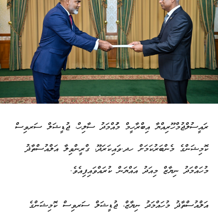
ރައީސުލްޖުމްހޫރިއްޔާ އިބްރާހީމް މުައްމަދު ސާލިހް، ޖުޑީޝަލް ސަރވިސް
ކޮމިޝަންގެ މެންބަރުކަމަށް ހދ.ވައިކަރަދޫ، ގްރީންވިލާ އަލްއުސްތާޛު
މުހައްމަދު ނިޔާޒް މިއަދު އައްޔަން ކުރައްވައިފިއެވެ.
އަލްއުސްތާޛު މުހައްމަދު ނިޔާޒް، ޖުޑީޝަލް ސަރވިސް ކޮމިޝަންގެ