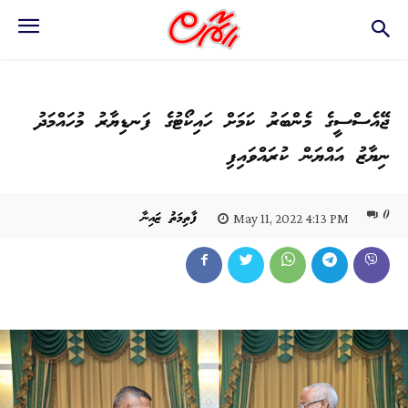
ޖޭއެސްސީގެ މެންބަރު ކަމަށް ހައިކޯޓުގެ ފަނޑިޔާރު މުހައްމަދު
ނިޔާޒު އައްޔަން ކުރައްވައިފި
0
ފާތިމަތު ޒައިނާ
May 11, 2022 4:13 PM