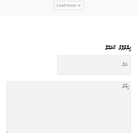
Load more
ޚިޔާލުފާޅު ކުރައްވާ