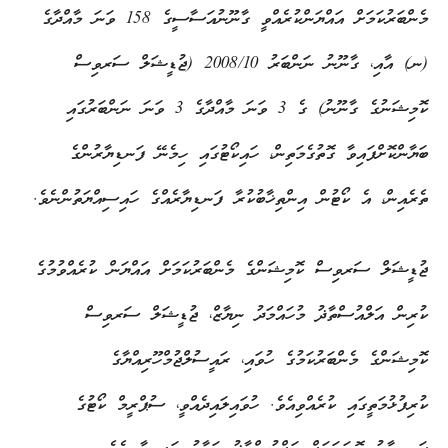
މެންބަރުކަމަށް އައްޔަންކުރެއްވީ ގާނޫނުއަސާސީގެ 158 ވަނަ މާއްދާގެ
(ނ) އާއި، ގާނޫނު ނަންބަރު 2008/10 (ޖުޑީޝަލް ސަރވިސް
ކޮމިޝަނުގެ ގާނޫނު) ގެ 3 ވަނަ މާއްދާގެ 3 ވަނަ ނަންބަރުގައި
ބަޔާންކޮށްފައިވާ ގޮތުގެމަތިން، ހައިކޯޓުގައި ހިމެނޭ ފަނޑިޔާރުންގެ
ތެރެއިން، އެ ކޯޓުން އިންތިޚާބުކުރާ ފަނޑިޔާރެއްގެ ހައިސިއްޔަތުންނެވެ.
ޖުޑީޝަލް ސަރވިސް ކޮމިޝަންގެ މެންބަރުކަމަށް އައްޔަން ކުރެއްވުމުގެ
ކުރިން އަލްއުސްތާޛު މުހައްމަދު ނިޔާޒް، ޖުޑީޝަލް ސަރވިސް
ކޮމިޝަންގެ މެންބަރުކަމުގެ ހުވައި، ރައީސުލްޖުމްހޫރިއްޔާގެ
ކުރިފުޅުމަތީގައި ކުރެއްވިއެވެ. ހުވައިލައިދެއްވީ، ސުޕްރީމް ކޯޓުގެ