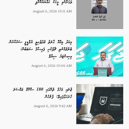
ވަގަށްނެގި މީހަކު ހައްޔަރުކޮށްފި
August 6, 2026 10:11 AM
މިއަދު މިއޮއް ޙާލަތު މެދުވެރިވީ އެމްޑީޕީ ސަރުކާރުން
ބެލުމެއްނެތި ޗާޕުކުރި ފައިސާގެ ސަބަބުން:
މިނިސްޓަރު ޝިޔާމް
August 6, 2026 10:06 AM
ޖުލައި މަހުގެ ތެރޭގައި 180 ސްކޭމް މައްސަލަ
ހުށަހަޅާފައިވޭ: ފުލުހުން
August 6, 2026 9:42 AM