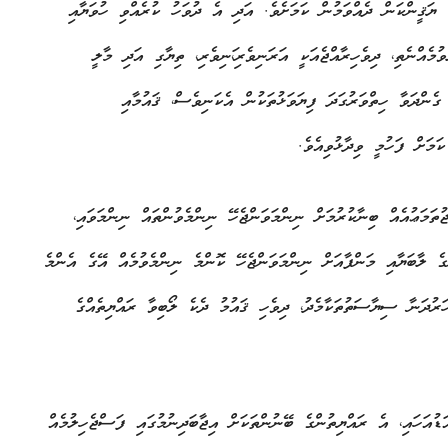
ެ ޔަޤީންކަން ދެއްވަމުން ކަމަށެވެ. އަދި އެ ދުވަހު ކުރެއްވި ހުވަޔާއި
ުމެއްނެތި، ދިވެހިރާއްޖެއަކީ އަރަނިވެރި،ަނިވެރި، ތިޔާގި އަދި މާލީ
ގެންދަވާ ހިތްވަރުގަދަ ފިޔަވަޅުތަކުން އެކަނިވެސް، ޤައުމާއި
ަމަށް ފަހުމީ ވިދާޅުވިއެވެ.
ުތަމަޢުއެއް ބިނާކުރުމަށް ނިންމަވަންޖެހޭ ނިންމެވުންތައް ނިންމަވައި،
ްގެ ލާބަޔާއި މަންފާއަށް ނިންމަވަންޖެހޭ ކޮންމެ ނިންމެވުމެއް އޭގެ އެންމެ
ހަރުދަނާ ސިޔާސަތުތަކާމެދު، ދިވެހި ޤައުމު ދެކެ ލޯބިވާ ރައްޔިތެއްގެ
އަހައި، އެ ރައްޔިތުންގެ ބޭނުންތަކަށް އިޖާބަދިނުމުގައި ފަސްޖެހިލުމެއް