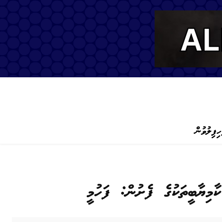
ހިފިލުވުން
މިޔާބީތަކުގެ ފެށުން: ފަހުމީ