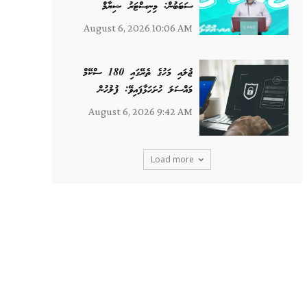
ސަބަބުން: މިނިސްޓަރު ޝިޔާމް
August 6, 2026 10:06 AM
ޖުލައި މަހުގެ ތެރޭގައި 180 ސްކޭމް
މައްސަލަ ހުށަހަޅާފައިވޭ: ފުލުހުން
August 6, 2026 9:42 AM
Load more