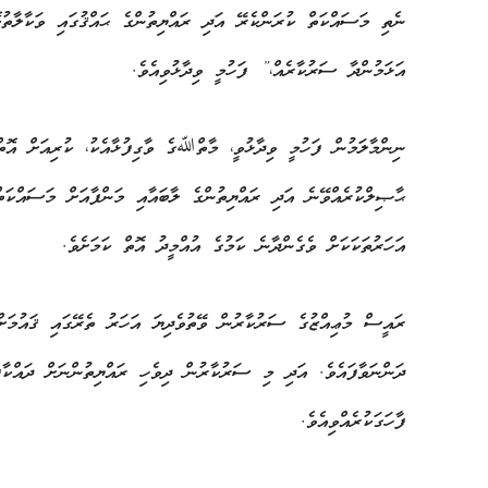
ނެތި މަސައްކަތް ކުރަންކެރޭ އަދި ރައްޔިތުންގެ ޙައްޤުގައި ވަކާލާތުކޮ
އަޅަމުންދާ ސަރުކާރެއް،” ފަހުމީ ވިދާޅުވިއެވެ.
ނިންމާލަމުން ފަހުމީ ވިދާޅުވީ، މާތްﷲގެ ވާގިފުޅާއެކު، ކުރިއަށް އޮތް
ޙާޞިލްކުރެއްވޭނެ އަދި ރައްޔިތުންގެ ލާބައާއި މަންފާއަށް މަސައްކަތ
އަހަރުތަކަކަށް ވެގެންދާނެ ކަމުގެ އުއްމީދު އޮތް ކަމަށެވެ.
ރައީސް މުޢިއްޒުގެ ސަރުކާރުން ވޭތުވެދިޔަ އަހަރު ތެރޭގައި ޤައުމަށ
ދަންނަވާފައެވެ. އަދި މި ސަރުކާރުން ދިވެހި ރައްޔިތުންނަށް ދައްކާފަ
ފާހަގަކުރެއްވިއެވެ.