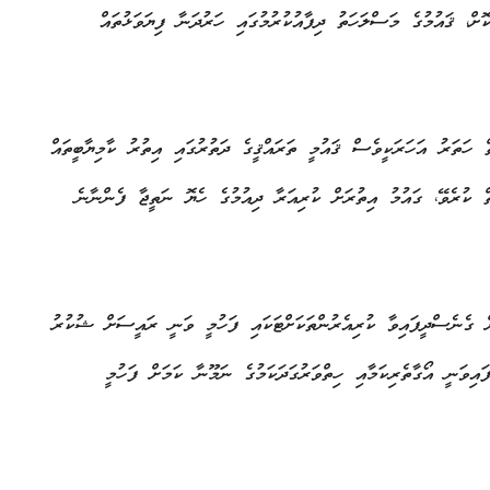
ށް، ޤައުމުގެ މަސްލަހަތު ދިފާއުކުރުމުގައި ހަރުދަނާ ފިޔަވަޅުތައް
 ހަތަރު އަހަރަކީވެސް ޤައުމީ ތަރައްޤީގެ ދަތުރުގައި އިތުރު ކާމިޔާބީތައް
ް ކުރެވޭ، ގައުމު އިތުރަށް ކުރިއަރާ ދިއުމުގެ ހެޔޮ ނަތީޖާ ފެންނާނެ
ް ގެނެސްދީފައިވާ ކުރިއެރުންތަކަށްޓަކައި ފަހުމީ ވަނީ ރައީސަށް ޝުކުރު
އިވަނީ އޯގާތެރިކަމާއި ހިތްވަރުގަދަކަމުގެ ނަމޫނާ ކަމަށް ފަހުމީ