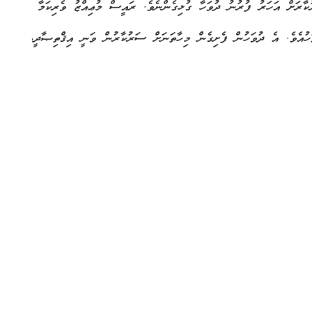
ކާރަށް އަހަރު ފުރުނު ދުވަހާ ގުޅިގެންނެވެ. ރައީސް މުޢިއްޒު ވެރިކަމާ
 2023 ވަނަ އަހަރުގެ ނޮވެމްބަރު 17 ވަނަ ދުވަހުއެވެ. އެ ދުވަހުން ފެށިގެން މިހާތަނަށް ސަރުކާރުން ވަނީ އިޤްތިޞާދީ،