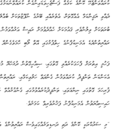
ކުރައްވަންޖެހޭ ކޮންމެ ކަމެއް ފަސްޖެހިވަޑައިނުގެން ކުރައްވާނެކަމުގ
ދެއްވި ޔަޤީންކަމާ އެއްގޮތަށް، އެތެރެއާއި ބޭރުގެ ނުފޫޒުތަކަށް ބެއްލެވ
ބުރަތަކަށް ވިލުންވެރި ޤައުމަކަށް ހެއްދެވުމަށް ރައީސް އަޅުއްވަމުން 
ރައްޔިތުންދެކެ އެމަނިކުފާނުގެ ހިތްޕުޅުގައި އޮތް ލޯބި ހާމަވެގެންދާ ކ
ފަހުމީ އިތުރަށް ފާހަގަކުރެއްވި ގޮތުގައި، ޞިއްޙީގޮތުން ދުޅަހެޔޮ މުޖ
އެކަންކަން ތަންފީޛު ކުރައްވަމުން ގެންދަވާ ހަލުވިކަމާއި، ރައްޔިތުނ
ފުރިހަމަ ގޮތުގައި ނިންމަވައި، ތަންފީޛުކުރެއްވުމުގައި ގެންގުޅުއްވާ 
ހައިސިއްޔަތުން އެމަނިކުފާނު ފަޚުރުވެރިވާ ކަމަށެވެ.
“މި ސަރުކާރަކީ ކޮންމެ ދަތި ދަނޑިވަޅެއްގައިވެސް ރައްޔިތުންގެ އަޑު