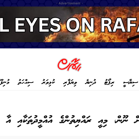
- Advertisement -
ސިޔާސީ
ރިޕޯޓު
ދުނިޔެ
ވިޔަފާރި
ކުޅިވަރު
ސިއްހަތު
މުނިފޫ
ް ނޫން، މިއީ ރައްޔިތުންގެ އުއްމީދުތަކާއި އާ ކާ