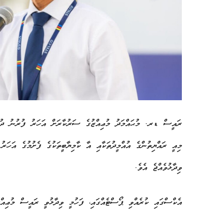
ރައީސް ޑރ. މުޙައްމަދު މުޢިއްޒުގެ ސަރުކާރަށް އަހަރު ފުރުނު ދުވަ
މިއީ ރައްޔިތުންގެ އުއްމީދުތަކާއި އާ ކާމިޔާބީތަކުގެ ފެށުމުގެ އަހ
ވިދާޅުވެއްޖެ އެވެ.
އެކްސްގައި ކުރެއްވި ޕޯސްޓެއްގައި، ފަހުމީ ވިދާޅުވީ ރައީސް މުޢިއްޒު 