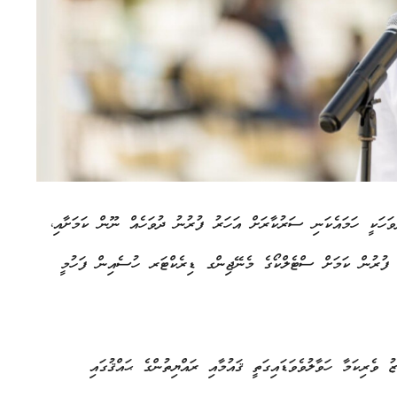
ހަކީ ހަމައެކަނި ސަރުކާރަށް އަހަރު ފުރުނު ދުވަހެއް ނޫން ކަމަށާއި،
ަރު ފުރުން ކަމަށް ސްޓެލްކޯގެ މެނޭޖިންގ ޑިރެކްޓަރ ހުސެއިން ފަހުމީ
ވެރިކަމާ ހަވާލުވެވަޑައިގަތީ ޤައުމާއި ރައްޔިތުންގެ ޙައްޤުގައި