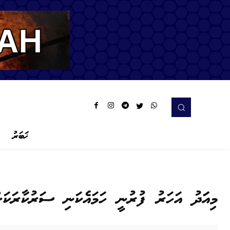
ޚަބަރު
މިއަަދު އަހަރު ފުރުނީ ހަމައެކަނި ސަރުކާރަކަށ