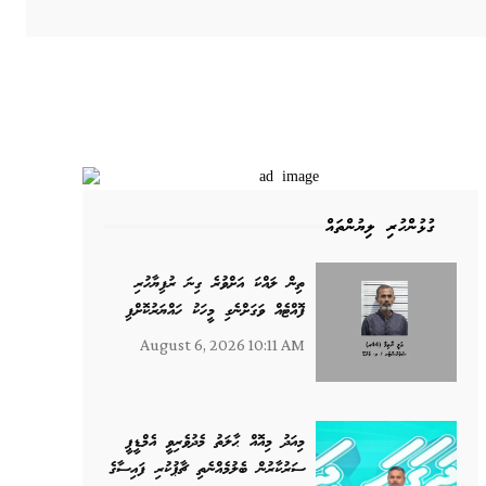
ގުޅުންހުރި ލިޔުންތައް
ތިން ލައްކަ އަށްވުރެ ގިނަ ރުފިޔާހުރި
ފޮއްޓެއް ވަގަށްނެގި މީހަކު ހައްޔަރުކޮށްފި
August 6, 2026 10:11 AM
މިއަދު މިއޮއް ޙާލަތު މެދުވެރިވީ އެމްޑީޕީ
ސަރުކާރުން ބެލުމެއްނެތި ޗާޕުކުރި ފައިސާގެ