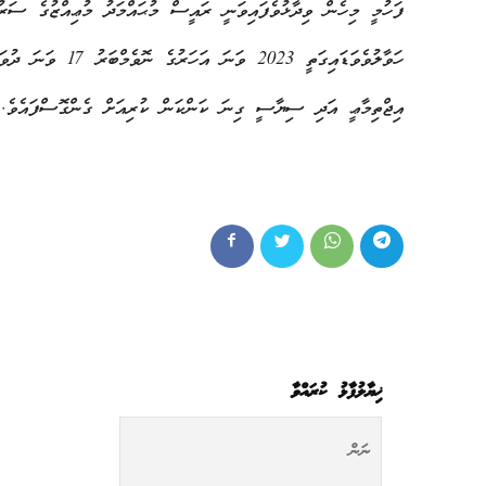
ފަހުމީ މިހެން ވިދާޅުވެފައިވަނީ ރައީސް މުޙައްމަދު މުޢިއްޒުގެ ސަރު
ހަވާލުވެވަޑައިގަތީ
އިޖްތިމާޢީ އަދި ސިޔާސީ ގިނަ ކަންކަން ކުރިއަށް ގެންގޮސްފައެވެ.
ޚިޔާލުފާޅު ކުރައްވާ