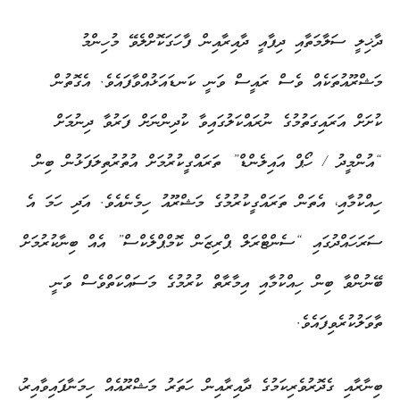
ދާޚިލީ ސަލާމަތާއި ދިފާއީ ދާއިރާއިން ފާހަގަކޮށްލެވޭ މުހިންމު
މަޝްރޫއުތަކެއް ވެސް ރައީސް ވަނީ ކަނޑައަޅުއްވާފައެވެ. އެގޮތުން
ކުށަށް އަރައިގަތުމުގެ ނުރައްކަލުގައިވާ ކުދިންނަށް ފަރުވާ ދިނުމަށް
“އުންމީދު / ހޯޕް އައިލެންޑް” ތަރައްގީކުރުމަށް އުތުރުތިލަފަޅުން ބިން
ހިއްކުމާއި، އެތަން ތަރައްގީކުރުމުގެ މަޝްރޫއު ހިމެނެއެވެ. އަދި ހަމަ އެ
ސަރަހައްދުގައި “ސެންޓްރަލް ޕްރިޒަން ކޮމްޕްލެކްސް” އެއް ބިނާކުރުމަށް
ބޭނުންވާ ބިން ހިއްކުމާއި އިމާރާތް ކުރުމުގެ މަސައްކަތްވެސް ވަނީ
ތާވަލުކުރެވިފައެވެ.
ބިނާރާއި ގެދޮރުވެރިކަމުގެ ދާއިރާއިން ހަތަރު މަޝްރޫއެއް ހިމަނާފައިވާއިރު،