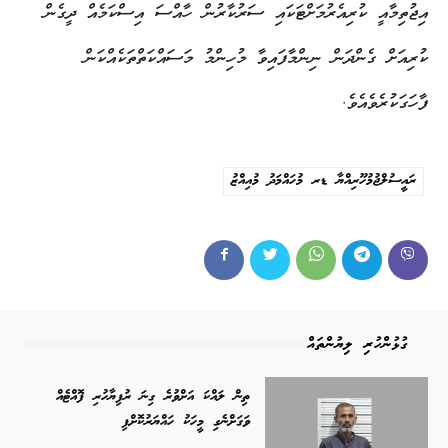
އިޖުތިމާއީ ކުރިއެރުމަށްޓަކައި ސަރުކާރުން ހާއްސަ އިސްކަމެއް ދީގެން
ކުރިއަށް ގެންދަން ނިންމާފައިވާ މުހިންމު މަސައްކަތްތަކެއްކަން
ފާހަގަކުރެވެއެވެ.
ރައީސުލްޖުމުހޫރިއްޔާ ޑރ މުހައްމަދު މުއިއްޒު
ގުޅުންހުރި ލިޔުންތައް
ތިން ލައްކަ އަށްވުރެ ގިނަ ރުފިޔާހުރި ފޮއްޓެއް
ވަގަށްނެގި މީހަކު ހައްޔަރުކޮށްފި