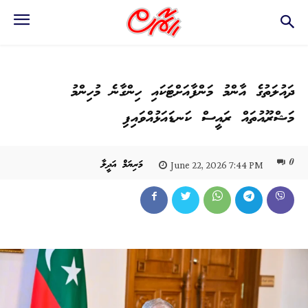
ދައުލަތުގެ އާންމު މަންފާއަށްޓަކައި ހިންގާނެ މުހިންމު
މަޝްރޫއުތައް ރައީސް ކަނޑައަޅުއްވައިފި
0
މަރިޔަމް އަދީލާ
June 22, 2026 7:44 PM