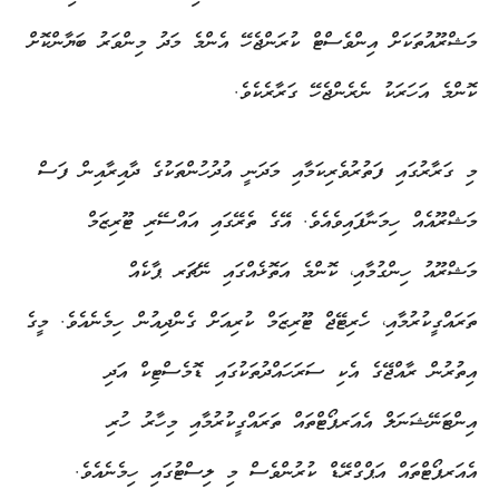
މަޝްރޫއުތަކަށް އިންވެސްޓް ކުރަންޖެހޭ އެންމެ މަދު މިންވަރު ބަޔާންކޮށް
ކޮންމެ އަހަރަކު ނެރެންޖެހޭ ގަރާރެކެވެ.
މި ގަރާރުގައި ފަތުރުވެރިކަމާއި މަދަނީ އުދުހުންތަކުގެ ދާއިރާއިން ފަސް
މަޝްރޫއެއް ހިމަނާފައިވެއެވެ. އޭގެ ތެރޭގައި އައްސޭރި ޓޫރިޒަމް
މަޝްރޫއު ހިންގުމާއި، ކޮންމެ އަތޮޅެއްގައި ނޭޗަރ ޕާކެއް
ތަރައްގީކުރުމާއި، ހެރިޓޭޖް ޓޫރިޒަމް ކުރިއަށް ގެންދިއުން ހިމެނެއެވެ. މީގެ
އިތުރުން ރާއްޖޭގެ އެކި ސަރަހައްދުތަކުގައި ޑޮމެސްޓިކް އަދި
އިންޓަނޭޝަނަލް އެއަރޕޯޓްތައް ތަރައްގީކުރުމާއި މިހާރު ހުރި
އެއަރޕޯޓްތައް އަޕްގްރޭޑް ކުރުންވެސް މި ލިސްޓުގައި ހިމެނެއެވެ.