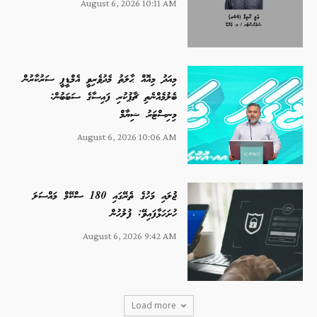
August 6, 2026 10:11 AM
މިއަދު މިއޮއް ޙާލަތު މެދުވެރިވީ އެމްޑީޕީ ސަރުކާރުން
ބެލުމެއްނެތި ޗާޕުކުރި ފައިސާގެ ސަބަބުން:
މިނިސްޓަރު ޝިޔާމް
August 6, 2026 10:06 AM
ޖުލައި މަހުގެ ތެރޭގައި 180 ސްކޭމް މައްސަލަ
ހުށަހަޅާފައިވޭ: ފުލުހުން
August 6, 2026 9:42 AM
Load more