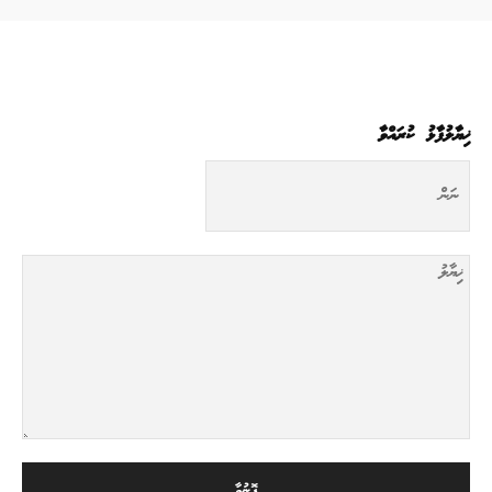
ޚިޔާލުފާޅު ކުރައްވާ