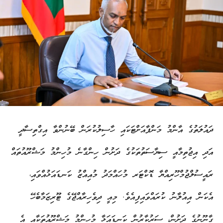
ދައުލަތުގެ އާންމު މަންފާއަށްޓަކައި ހާސިލުކުރަން ބޭނުންވާ އިގްތިސާދީ
އަދި އިޖުތިމާއީ ސިޔާސަތުތަކުގެ ދަށުން ހިންގާނެ މުހިންމު މަޝްރޫއުތައް
ރައީސުލްޖުމްހޫރިއްޔާ ޑޮކްޓަރ މުހައްމަދު މުއިއްޒު ކަނޑައަޅުއްވައި،
އެކަން އިއުލާނު ކުރައްވައިފިއެވެ. މިއީ ދިވެހިރާއްޖޭގެ ޓޫރިޒަމާބެހޭ
ގާނޫނުގެ ދަށުން، ސަރުކާރުން ކަނޑައަޅާ މުހިންމު މަޝްރޫއުތަކާއި އެ