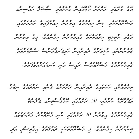
އޭގެ ތެރޭގައި ރަށްރަށް ކޯޒްވޭއިން ގުޅާލުމާއި، ސޯޝަލް ހައުސިންގ
މަޝްރޫއުތަކާއި، ބިން ހިއްކުމުގެ އިތުރުން ހިއްކާފައިވާ ރަށްރަށުގައި
މަގާއި ޔުޓިލިޓީ ހިދުމަތްތައް ގާއިމުކުރުން ހިމެނެއެވެ. މީގެ އިތުރުން
ޒުވާނުންނާއި ކުޅިވަރުގެ ދާއިރާއިން ހައިޕަރޕޯމަންސް ސެންޓަރުތައް
ގާއިމުކުރުމުގެ މަޝްރޫއުވެސް ރައީސް ވަނީ ކަނޑައަޅުއްވާފައެވެ.
ތިމާވެއްޓާއި ހަކަތައިގެ ދާއިރާއިން ރަށްރަށުގެ ފެނާއި ނަރުދަމާގެ ނިޒާމު
އަޕްގްރޭޑް ކުރުމާއި، 50 ރަށެއްގައި ކޮމްޕޯސްޓިންގ ޕްލާންޓް
ގާއިމުކުރުމުގެ އިތުރުން 10 ރަށެއްގައި ކުނި މެނޭޖުކުރާ މަރުކަޒުތައް
ބިނާކުރުން ހިމެނެއެވެ. މި މަޝްރޫއުތަކަކީ ދައުލަތުގެ އިގްތިސާދީ އަދި