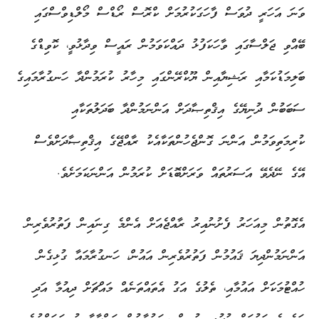
ވަނަ އަހަރީ ދުވަސް ފާހަގަކުރުމަށް ކްރޮސް ރޯޑްސް މޯލްޑިވްސްގައި
ބޭއްވި ޖަލްސާގައި ވާހަކަފުޅު ދައްކަވަމުން ރައީސް ވިދާޅުވީ، ކޮވިޑްގެ
ބަލިމަޑުކަމާއި ރަޝިޔާއިން ޔޫކްރޭންގައި މިހާރު ކުރަމުންދާ ހަނގުރާމައިގެ
ސަބަބުން ދުނިޔޭގެ އިޤްތިޞާދަށް އަންނަމުންދާ ބަދަލުތަކާއި
ކުރިމަތިވަމުން އަންނަ ގޮންޖެހުންތަކާއެކު ރާއްޖޭގެ އިޤްތިޞާދަށްވެސް
އޭގެ ނޭދެވޭ އަސަރުތައް ވަރަށްބޮޑަށް ކުރަމުން އަންނަކަމަށެވެ.
އެގޮތުން މިއަހަރު ފެށުނުއިރު ރާއްޖެއަށް އެންމެ ގިނައިން ފަތުރުވެރިން
އަންނަމުންދިޔަ ޤައުމުން ފަތުރުވެރިން އައުން، ހަނގުރާމައާ ގުޅިގެން
ހުއްޓުމަކަށް އައުމާއި، ތެލުގެ އަގު އެތައްތަނެއް މައްޗަށް ދިއުމާ އަދި