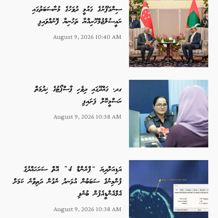
ސިންގަޕޫރުގެ ގައުމީ ދުވަހުގެ މުނާސަބަތުގައި
ރައީސުލްޖުމްހޫރިއްޔާ ތަހުނިޔާ ފޮނުއްވައިފި
August 9, 2026 10:40 AM
ގދ. ގައްދޫގައި ދިވެހި ޕާސްޕޯޓުގެ ޚިދުމަތް
ރަސްމީކޮށް ފަށައިފި
August 9, 2026 10:38 AM
އަޑިއަށްދިޔަ “ފްރެންޑް 4” އޮތް ސަރަހައްދުގެ
ފުންމިނުގެ ސަބަބުން އުޅަނދު ނެގުން ދަތިވާނެ ކަމަށް
އެމްއެންޑީއެފުން ބުނެފި
August 9, 2026 10:38 AM