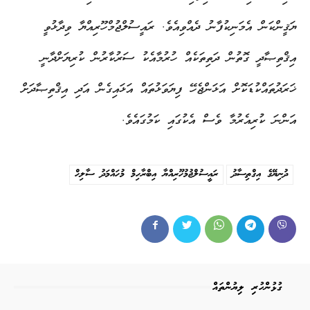
ޔަޤީންކަން އެމަނިކުފާނު ދެއްވިއެވެ. ރައީސުލްޖުމްހޫރިއްޔާ ވިދާޅުވީ
އިޤްތިޞާދީ ގޮތުން ދަތިތަކެއް ހުރުމާއެކު ސަރުކާރުން ކުރިޔަށްދާނީ
ޚަރަދުތައްކުޑަކޮށް އަޅަންޖެހޭ ފިޔަވަޅުތައް އަޅައިގެން އަދި އިޤްތިޞާދަށް
އަންނަ ކުރިއެރުމާ ވެސް އެކުގައި ކަމުގައެވެ.
ދުނިޔޭގެ އިގްތިސާދު
ރައީސުލްޖުމުހޫރިއްޔާ އިބްރާހިމް މުހައްމަދު ސާލިހް
ގުޅުންހުރި ލިޔުންތައް