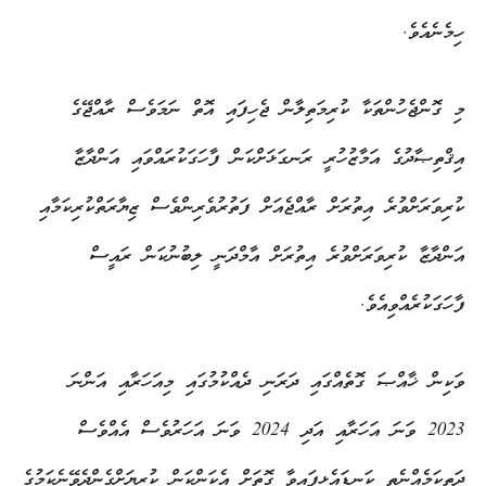
ހިމެނެއެވެ.
މި ގޮންޖެހުންތަކާ ކުރިމަތިލާން ޖެހިފައި އޮތް ނަމަވެސް ރާއްޖޭގެ
އިޤްތިޞާދުގެ އަމާޒުހުރީ ރަނގަޅަށްކަން ފާހަގަކުރައްވައި އަންދާޒާ
ކުރިވަރަށްވުރެ އިތުރަށް ރާއްޖެއަށް ފަތުރުވެރިންވެސް ޒިޔާރަތްކުރިކަމާއި
އަންދާޒާ ކުރިވަރަށްވުރެ އިތުރަށް އާމްދަނީ ލިބުނުކަން ރައީސް
ފާހަގަކުރެއްވިއެވެ.
ވަކިން ޚާއްޞަ ގޮތެއްގައި ދަރަނި ދެއްކުމުގައި މިއަހަރާއި އަންނަ
2023 ވަނަ އަހަރާއި އަދި 2024 ވަނަ އަހަރުވެސް އެއްވެސް
ދަތިކަމެއްނެތި ކަނޑައެޅިފައިވާ ގޮތަށް އެކަންކަން ކުރިޔަށްގެންދެވޭނެކަމުގެ