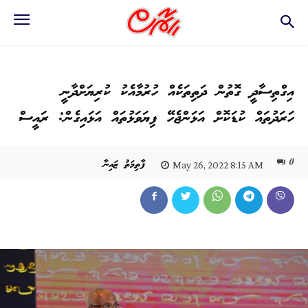
އިގްތިސާދީ ގޮތުން ދަތިތަކެއް ހުރުމާއެކު ކުރިޔަށްދާނީ
ހަރަދުތައް ކުޑަކޮށް އަޅަންޖެހޭ ފިޔަވަޅުތައް އަޅައިގެން: ރައީސް
0
ފާތިމަތު ޒައިނާ
May 26, 2022 8:15 AM