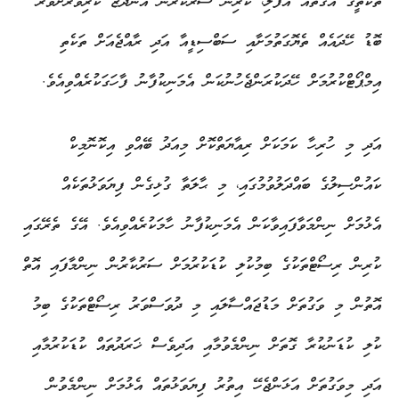
ތަކެތީގެ އަގުތައް އުފުލި، ކުރިން ސަރުކާރުން އަންދާޒާ ކުރިވަރަށްވުރެ
ބޮޑު ހޭދައެއް ތެޔޮގަތުމަށާއި ސަބްސިޑީއާ އަދި ރާއްޖެއަށް ތަކެތި
އިމްޕޯޓްކުރުމަށް ހޭދަކުރަންޖެހުނުކަން އެމަނިކުފާނު ފާހަގަކުރެއްވިއެވެ.
އަދި މި ހުރިހާ ކަމަކަށް ރިއާޔަތްކޮށް މިއަދު ބޭއްވި އިކޮނޮމިކް
ކައުންސިލުގެ ބައްދަލުވުމުގައި، މި ޙާލަތާ ގުޅިގެން ފިޔަވަޅުތަކެއް
އެޅުމަށް ނިންމަވާފައިވާކަން އެމަނިކުފާނު ހާމަކުރެއްވިއެވެ. އޭގެ ތެރޭގައި
ކުރިން ރިސޯޓްތަކުގެ ބިމުކުލި ކުޑަކުރުމަށް ސަރުކާރުން ނިންމާފައި އޮތް
އޮތުން މި ވަގުތަށް މަޑުޖައްސާލައި މި ދުވަސްވަރު ރިސޯޓްތަކުގެ ބިމު
ކުލި ކުޑަނުކުރާ ގޮތަށް ނިންމެވުމާއި އަދިވެސް ޚަރަދުތައް ކުޑަކުރުމާއި
އަދި މިވަގުތަށް އަޅަންޖެހޭ އިތުރު ފިޔަވަޅުތައް އެޅުމަށް ނިންމެވުން