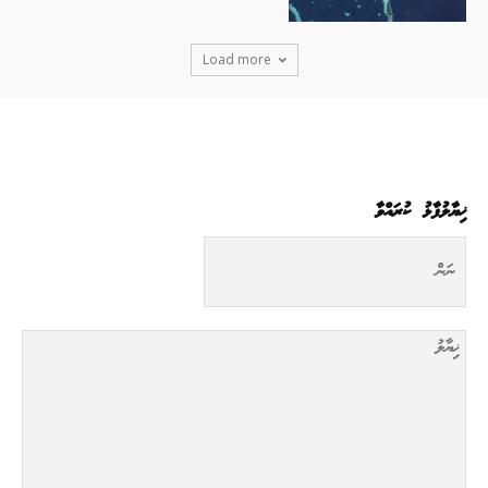
Load more
ޚިޔާލުފާޅު ކުރައްވާ