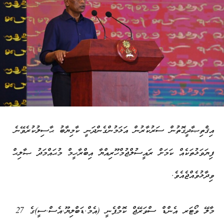
އިޤްތިޞާދީގޮތުން ސަރުކާރުން އަޅަމުންގެންދަނީ ކާމިޔާބު ޙާސިލުކުރެވޭނެ
ފިޔަވަޅުތަކެއް ކަމަށް ރައީސުލްޖުމްހޫރިއްޔާ އިބްރާހީމް މުޙައްމަދު ޞާލިޙް
ވިދާޅުވެއްޖެއެވެ.
މާލޭ ވޯޓަރ އެންޑް ސްވަރޭޖް ކޮމްޕެނީ (އެމް.ޑަބްލިޔޫ.އެސް.ސީ)ގެ 27