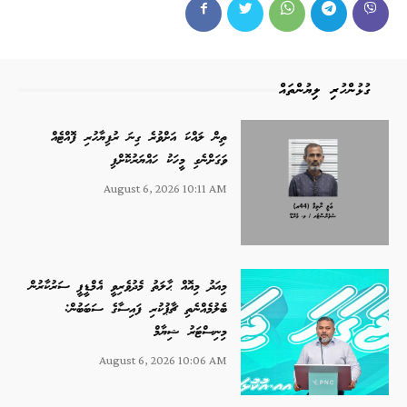
ގުޅުންހުރި ލިޔުންތައް
ތިން ލައްކަ އަށްވުރެ ގިނަ ރުފިޔާހުރި ފޮއްޓެއް
ވަގަށްނެގި މީހަކު ހައްޔަރުކޮށްފި
August 6, 2026 10:11 AM
މިއަދު މިއޮއް ޙާލަތު މެދުވެރިވީ އެމްޑީޕީ ސަރުކާރުން
ބެލުމެއްނެތި ޗާޕުކުރި ފައިސާގެ ސަބަބުން:
މިނިސްޓަރު ޝިޔާމް
August 6, 2026 10:06 AM