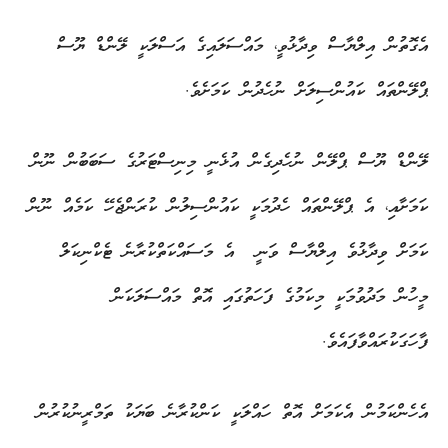
އެގޮތުން އިލްޔާސް ވިދާޅުވީ، މައްސަލައިގެ އަސްލަކީ ލޭންޑް ޔޫސް
ޕްލޭންތައް ކައުންސިލަށް ނުހެދުން ކަމަށެވެ.
ލޭންޑް ޔޫސް ޕްލޭން ނުހެދިގެން އުޅެނީ މިނިސްޓަރުގެ ސަބަބުން ނޫން
ކަމަށާއި، އެ ޕްލޭންތައް ހެދުމަކީ ކައުންސިލުން ކުރަންޖެހޭ ކަމެއް ނޫން
ކަމަށް ވިދާޅުވެ އިލްޔާސް ވަނީ އެ މަސައްކަތްކުރާނެ ޓެކްނިކަލް
މީހުން މަދުވުމަކީ މިކަމުގެ ފަހަތުގައި އޮތް މައްސަލަކަން
ފާހަގަކުރައްވާފައެވެ.
އެހެންކަމުން އެކަމަށް އޮތް ހައްލަކީ ކަންކުރާނެ ބަޔަކު ތަމްރީނުކުރުން