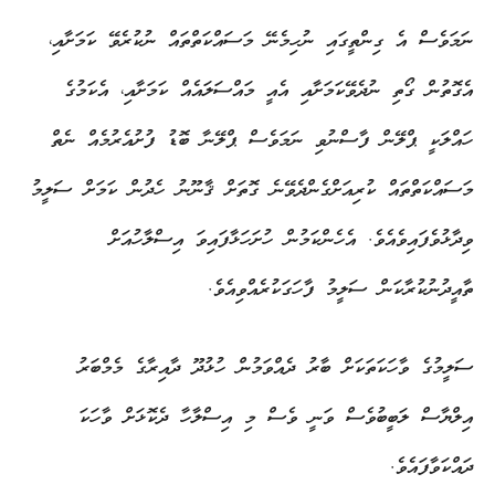
ނަމަވެސް އެ ގިންތީގައި ނުހިމެނޭ މަސައްކަތްތައް ނުކުރެވޭ ކަމަށާއި،
އެގޮތުން ގޯތި ނުދެވޭކަމަށާއި އެއީ މައްސަލައެއް ކަމަށާއި، އެކަމުގެ
ހައްލަކީ ޕްލޭން ފާސްނުވި ނަމަވެސް ޕްލޭނާ ބޮޑު ފުށުއެރުމެއް ނެތް
މަސައްކަތްތައް ކުރިއަށްގެންދެވޭނެ ގޮތަށް ޤާނޫނު ހެދުން ކަމަށް ސަލީމު
ވިދާޅުވެފައިވެއެވެ. އެހެންކަމުން ހުށަހަޅާފައިވަ އިސްލާހުއަށް
ތާއީދުނުކުރާކަން ސަލީމު ފާހަގަކުރެއްވިއެވެ.
ސަލީމުގެ ވާހަކަތަކަށް ބާރު ދެއްވަމުން ހުޅުދޫ ދާއިރާގެ މެމްބަރު
އިލްޔާސް ލަބީބުވެސް ވަނީ ވެސް މި އިސްލާހާ ދެކޮޅަށް ވާހަކަ
ދައްކަވާފައެވެ.