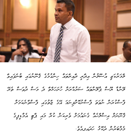
ލާމަރުކަޒީ އުސޫލުން އިދާރީ ދާއިރާތައް ހިންގުމުގެ ޤާނޫނުގައި ބުނެފައިވާ
ލޭންޑް ޔޫސް ޕްލޭންތައް ސަރުކާރަށް ހުށަހަޅާތާ ދެ މަސް ދުވަސް ތެރޭ
ފާސްކުރަން ނުވަތަ ފާސްނުކޮށްފިނަމަ އޭގެ ޒާތުގައި ފާސްވާނެކަމަށް
ޤާނޫނަށް އިސްލާހެއް ގެނައުމަށް ވެރިކަން ކުރާ މައި ޕާޓީ އެމްޑީޕީގެ
މެމްބަރުން ދެކޮޅު ހަދައިފިއެވެ.