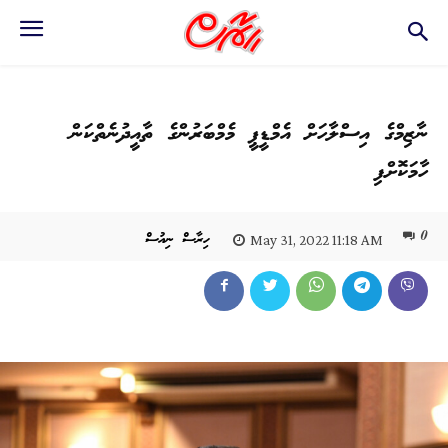
ނާޒިމްގެ އިސްލާހަށް އެމްޑީޕީ މެމްބަރުންގެ ތާއީދުނެތްކަން
ހާމަކޮށްފި
0
ހިރާސް ނިއުސް
May 31, 2022 11:18 AM