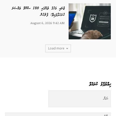
ޖުލައި މަހުގެ ތެރޭގައި 180 ސްކޭމް މައްސަލަ
ހުށަހަޅާފައިވޭ: ފުލުހުން
August 6, 2026 9:42 AM
Load more
ޚިޔާލުފާޅު ކުރައްވާ