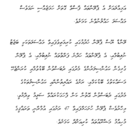
އަމިއްލައަށް އެ ޕްލޭންތައް ފާސްވާ ގޮތަށް ހަމަޖެއްސި ނަމަވެސް
މައްސަލަ ހައްލުނުވާނެ ކަމަށެވެ.
ލޭންޑް ޔޫސް ޕްލޭން ހެދުމުގައި ކުރިމަތިވެފައިވާ މައްސަލަތަކަކީ ބަޖެޓު
ނުލިބުމާއި، އެ ޕްލޭންތައް ހަދާނެ ފަރާތްތައް ނުލިބުމާއި، އެ ޕްލޭނާ
ގުޅިގެން ކައުންސިލަރުންގެ މެދުގައި ދެބަސްވުން ބޮޑުވުމާއި ކުރަންޖެހޭ
މަސައްކަތުގެ ބޮޑުކަމާއި، ރަށުގެ ރައްޔިތުންނާއި ކައުންސިލުތަކުގެ
މެދުގައި ދެބަސްވުން އޮތުން ކަން ފާހަގަކުރައްވާ ސަލީމު ވިދާޅުވީ،
މިހާރުވެސް ޕްލޭން ހުށަހަޅާފައިވާ 47 ރަށުގައި އުމްރާނީ ތަރައްޤީގެ
މުހިއްމު މަޝްރޫއުތައް ކުރިއަށްދާ ކަމަށެވެ.