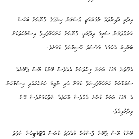
އިދާރީ ދާއިރާތައް ލާމަރުކަޒީ އުސުލުން ހިންގުގެ ގާނޫނަށް ބަހުސް
ކުރައްވަމުން ސަލީމު ވިދާޅުވީ، ގާނޫނަށް ހުށަހަޅާފައިވާ އިސްލާހުތަކަށް
ބަލާއިރު އެކަމުގެ މަގްސަދު ހާސިލްނުވާ ކަމަށެވެ.
އެގޮތުން 128 ރަށުން މިހާތަނަށް އެއްވެސް ލޭންޑް ޔޫސް ޕްލޭނެއް
ސަރުކާރަށް ހުށަހަޅާފައިނުވާ ކަމަށާ އަދި ނާޒިމު ހުށަހެޅުއްވި އިސްލާހުން
އެ 128 ރަށަށް ކުރާނެ އެއްވެސް ރާހަތެއް ނެތްކަމަށްވެސް އޭނާ
ވިދާޅުވިއެވެ.
ލޭންޑު ޔޫސް ޕްލޭން ފާސްކުރާ މުއްދަތު ކުރަސް އޮޓޮމެޓިކުން ނުވަތަ