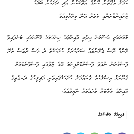
ކަމަށާ އެގޮތުން ކޮންމެ އަތޮޅަކުން އަދި ރަށަކުން ބަޔަކު
ޓްރެއިންކުރަންވީ ކަމަށް އޭނާ ވިދާޅުވިއެވެ.
ލާމަރުކަޒީ އުސޫލުން އިދާރީ ދާއިރާތައް ހިންގުމުގެ ޤާނޫނުގައި ބުނެފައިވާ
ލޭންޑް ޔޫސް ޕްލޭންތައް ސަރުކާރަށް ހުށަހަޅާތާ ދެ މަސް ދުވަސް ތެރޭ
ފާސްކުރަން ނުވަތަ ފާސްނުކޮށްފިނަމަ އޭގެ ޒާތުގައި ފާސްވާނެކަމަށް
ޤާނޫނަށް އިސްލާހެއް ގެނައުމަށް ހުށަހަޅާފައިވަނީ މަޖިލީހުގެ ދަނގެތީގެ
ދާއިރާގެ މެމްބަރު މުހައްމަދު ނާޒިމްއެވެ.
މަޖިލީހުގެ ޖަލްސާތައް