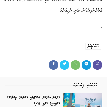
އެމްއެންޑީއެފުން ވަނީ އެދިފައެވެ.
.
އެމްއެންޑީއެފް
ގުޅުންހުރި ލިޔުންތައް
ހުޅުމާލެ ސާފުކޮށް ބެހެއްޓުމަކީ އެންމެންގެ ޒިންމާއެއް:
އެޗްޑީސީގެ އެމްޑީ ޒުހައިރު