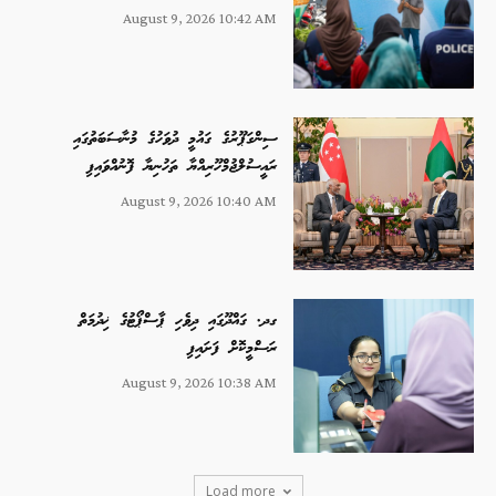
August 9, 2026 10:42 AM
ސިންގަޕޫރުގެ ގައުމީ ދުވަހުގެ މުނާސަބަތުގައި
ރައީސުލްޖުމްހޫރިއްޔާ ތަހުނިޔާ ފޮނުއްވައިފި
August 9, 2026 10:40 AM
ގދ. ގައްދޫގައި ދިވެހި ޕާސްޕޯޓުގެ ޚިދުމަތް
ރަސްމީކޮށް ފަށައިފި
August 9, 2026 10:38 AM
Load more