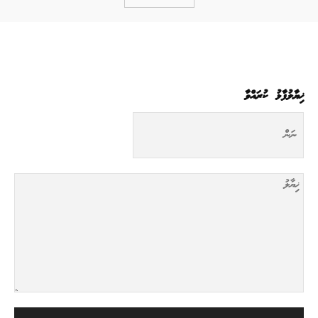
ޚިޔާލުފާޅު ކުރައްވާ