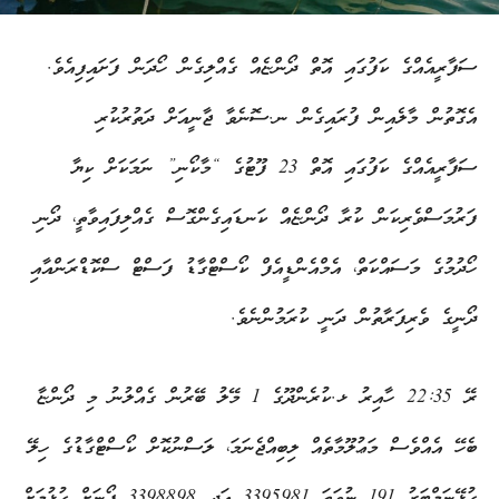
ސަފާރީއެއްގެ ކަފުގައި އޮތް ދޯންޏެއް ގެއްލިގެން ހޯދަން ފަށައިފިއެވެ.
އެގޮތުން މާލެއިން ފުރައިގެން ނ.ސޮނެވާ ޖާނީއަށް ދަތުރުކުރި
ސަފާރީއެއްގެ ކަފުގައި އޮތް 23 ފޫޓުގެ “މާކޯނި” ނަމަކަށް ކިޔާ
ފަރުމަސްވެރިކަން ކުރާ ދޯންޏެއް ކަނޑައިގެންގޮސް ގެއްލިފައިވާތީ، ދޯނި
ހޯދުމުގެ މަސައްކަތް، އެމްއެންޑީއެފް ކޯސްޓްގާޑު ފަސްޓް ސްކޮޑްރަންއާއި
ދޯނީގެ ވެރިފަރާތުން ދަނީ ކުރަމުންނެވެ.
ރޭ 22:35 ހާއިރު ޅ.ކުރެންދޫގެ 1 މޭލު ބޭރުން ގެއްލުނު މި ދޯންޏާ
ބެހޭ އެއްވެސް މަޢުލޫމާތެއް ލިބިއްޖެނަމަ، ލަސްނުކޮށް ކޯސްޓްގާޑުގެ ހިލޭ
ގުޅޭނަމްބަރު 191 ނުވަތަ 3395981 އަދި 3398898 ފޯނަށް ގުޅުމަށް