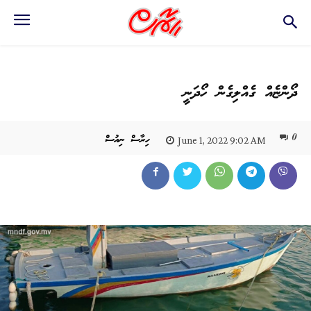
ދޯންޏެއް ގެއްލިގެން ހޯދަނީ
0
ހިރާސް ނިއުސް
June 1, 2022 9:02 AM