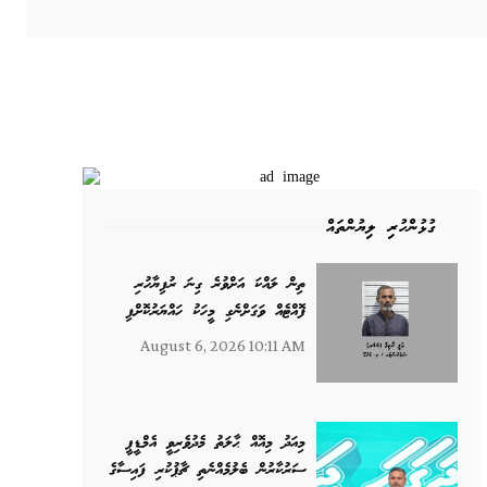
ގުޅުންހުރި ލިޔުންތައް
ތިން ލައްކަ އަށްވުރެ ގިނަ ރުފިޔާހުރި
ފޮއްޓެއް ވަގަށްނެގި މީހަކު ހައްޔަރުކޮށްފި
August 6, 2026 10:11 AM
މިއަދު މިއޮއް ޙާލަތު މެދުވެރިވީ އެމްޑީޕީ
ސަރުކާރުން ބެލުމެއްނެތި ޗާޕުކުރި ފައިސާގެ