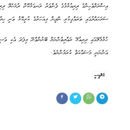
އިސްރަށްވެހިންގެ ދިރިއުޅުމުގެ ފެންވަރު ރަނގަޅުކޮށް، ދުޅަހެޔޮ ދިރި
ސަރަހައްދުގައި ތަރައްގީކުރި ނާދީން މިއަހަރުގެ ކުރީކޮޅު ވަނީ ހިދުމ
ހުޅުމާލޭގައި ދިރިއުޅޭ ރައްޔިތުންނަށް ބޭނުންވާނޭ މިފަދަ އެކި ވަސީލ
އަންނަނީ މަސައްކަތް ކުރަމުންނެވެ.
އެޗްޑީސީ