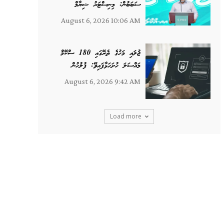
ސަބަބުން: މިނިސްޓަރު ޝިޔާމް
August 6, 2026 10:06 AM
ޖުލައި މަހުގެ ތެރޭގައި 180 ސްކޭމް
މައްސަލަ ހުށަހަޅާފައިވޭ: ފުލުހުން
August 6, 2026 9:42 AM
Load more