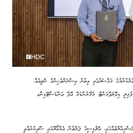
ތުރުކުރުމުގެ މަގްސަދުގައި އިތުރު އިސްރަށްވެހިންގެ ނާދީއެއް
މިލީ ޑިވޮލަޕްމަންޓް، މެމޮރެންޑަމް އޮފް އަންޑަސްޓޭޑިންގ
ސްމިއްޔާތެއްގައި، އެޗްޑީސީގެ ފަރާތުން އެމްއޯޔޫގައި ސޮއިކުރެއްވީ