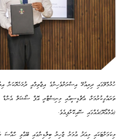
ހުޅުމާލޭގައި ދިރިއުޅޭ އިސްރަށްވެހިންގެ އިޖްތިމާއީ ދުޅަހެޔޮކަން އި
ތަރައްގީކުރުމަށް، އެޗްޑީސީއާއި މިނިސްޓްރީ އޮފް ސޯޝަލް އެންޑް ފެ
(އެމްއޯޔޫ)އެއްގައި ސޮއިކޮށްފިއެވެ.
މިކަމަށްޓަކައި މިއަދު އުމަރު ޒާހިރު ބިލްޑިންގައި ބޭއްވި ހާއްސަ ރަ