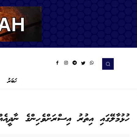
ޚަބަރު
ހުޅުމާލޭގައި އިތުރު އިސްރަށްވެހިންގެ ނާދީއެއް