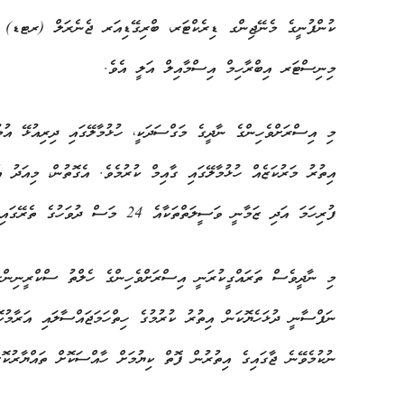
ކުންފުނީގެ މެނޭޖިންގ ޑިރެކްޓަރ، ބްރިގޭޑިއަރ ޖެނެރަލް (ރޓޑ) އަ
މިނިސްޓަރ އިބްރާހިމް އިސްމާއިލް އަލީ އެވެ.
މި އިސްރަށްވެހިންގެ ނާދީގެ މަގްސަދަކީ، ހުޅުމާލޭގައި ދިރިއުޅޭ އުމ
އިތުރު މަރުކަޒެއް ހުޅުމާލޭގައި ގާއިމް ކުރުމެވެ. އެގޮތުން، މިއަދު 
ފުރިހަމަ އަދި ޒަމާނީ ވަސީލަތްތަކާއެ 24 މަސް ދުވަހުގެ ތެރޭގައި އެތަން ނިންމުމަށެވެ.
މި ނާދީވެސް ތަރައްގީކުރަނީ އިސްރަށްވެހިންގެ ހެލްތު ސްކްރީނިންގ
ނަފްސާނީ ދުޅަހެޔޮކަން އިތުރު ކުރުމުގެ ހިތްހަމަޖައްސާލައި އަރާމުކޮ
ނުކުމެވޭނެ ޖާގައިގެ އިތުރުން ފޮތް ކިޔުމަށް ހާއްސަކޮށް ތައްޔާރުކޮށ