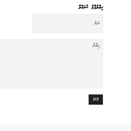
ޚިޔާލުފާޅު ކުރައްވާ