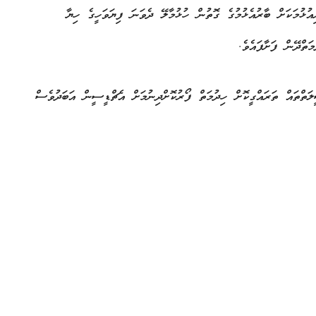
އުޅުމަކަށް ބާރުއެޅުމުގެ ގޮތުން ހުޅުމާލޭ ދެވަނަ ފިޔަވަހީގެ ހިޔާ
ަތްދޭން ފަށާފައެވެ.
ަތްތައް ތަރައްގީކޮށް ހިދުމަތް ފޯރުކޮށްދިނުމަށް އެޗްޑީސީން އަބަދުވެސް