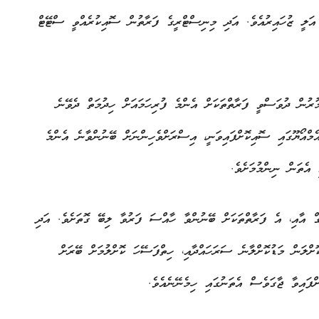
ލީ ޒުހައިރުއެވެ. އަދި މިނިސްޓްރީގެ ފަރާތުން ސޮއިކުރެއްވީ ސްޓޭޓް
ުރުން ދުވަސްވީ ފަރާތްތަކަށް އެންމެ ފުރިހަމައަށް ހިދުމަތް ދެވޭނެ
އެމްއޯޔޫގައި ސޮއިކޮށްފައިވަނީ، އިސްރަށްވެހިންނަށް ބޭނުންވާނެ އެންމެ
ް އާއި، އެ ފަރާތްތަކަށް ބޭނުންވާ ހާއްސަ ފަރުވާ ލިބޭ ގޮތަށެވެ. އަދި
ށްލަން މަޑުކޮށްލާނެ ސަރަހައްދާއި، ހިތްފަސޭހަ ކޮށްލުމަށް ބޭރަށް
ްފައިވާ ޖާގަވެސް އެތަނުގައި ހިމެނޭނެއެވެ.