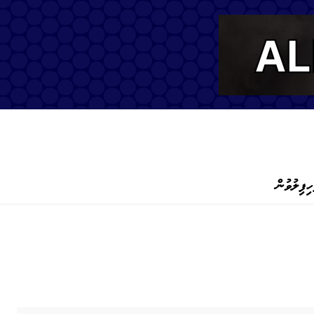
ހިފިލުވުން