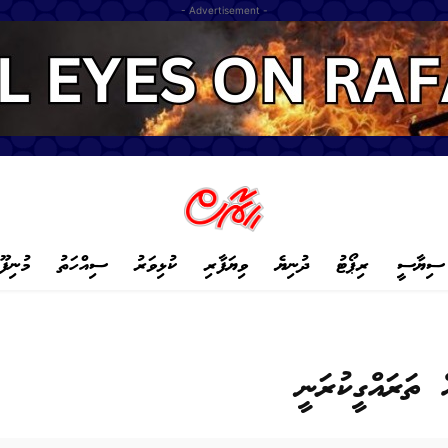
- Advertisement -
ސިޔާސީ
ރިޕޯޓު
ދުނިޔެ
ވިޔަފާރި
ކުޅިވަރު
ސިއްހަތު
މުނިފޫ
 ތަރައްގީކުރަނީ