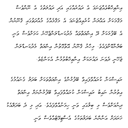
އިންތިޚާބުވެއްޖަނަމަ އެ ދައުރެއްގައި އަދި ދައުލަތުގެ އެ ނޫންވެސް
މަޤާމަކަށް އައްޔަން ކުރެވިއްޖެނަމަ އެ މަޤާމެއްގެ މުއްދަތުގައި ޤާނޫނުން
އެ ބޭފުޅަކަށް ދޭ އިނާޔަތްތައް މެދުކަނޑާލަންޖެހޭނެ ކަމަށްވެސް ވަނީ
ބަޔާންކޮށްފައެވެ. މިހާރު ޤާނޫނު އޮތްގޮތުން އިނާޔަތް މެދުކަނޑާލަން
ޖެހޭނީ ދެވަނަ ދައުރަކަށް އިންތިޚާބުވުމުން އެކަންޏެވެ.
ރައީސްކަން ކުރައްވާފައިވާ ބޭފުޅުންގެ އިނާޔަތްތަކަށް ބަދަލު ގެނައުމުގެ
އިތުރުން ނައިބު ރައީސްކަން ކުރައްވާފައިވާ ބޭފުޅުންނަށް އިނާޔަތް
ދިނުމަށްވެސް މި ބިލުގައި ވަނީ ހިމަނުއްވާފައެވެ. އަދި މި ދެ ބަދަލާއެކު
ޚަރަދަށް އަންނާނެ ބަދަލުތަކުގެ އެސްޓިމޭޓެއްވެސް ވަނީ