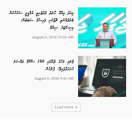
މިއަދު މިއޮއް ޙާލަތު މެދުވެރިވީ އެމްޑީޕީ ސަރުކާރުން
ބެލުމެއްނެތި ޗާޕުކުރި ފައިސާގެ ސަބަބުން:
މިނިސްޓަރު ޝިޔާމް
August 6, 2026 10:06 AM
ޖުލައި މަހުގެ ތެރޭގައި 180 ސްކޭމް މައްސަލަ
ހުށަހަޅާފައިވޭ: ފުލުހުން
August 6, 2026 9:42 AM
Load more