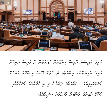
ކުރީގެ ރައީސުން އޮފީސް ހިންގުމަށް ދައުލަތުން ދޭ ފައިސާ އުނިކޮށް،
ކުރީގެ ނައިބުންނަށް އިނާޔަތެއް ދޭ ގޮތަށް ޤާނޫނު އިސްލާހު ކުރުމަށް
ހުށަހަޅައިފިއެވެ. ސަރުކާރުގެ ފަރާތުން މި އިސްލާހުތައް ހުށަހެޅުއްވީ
ހުޅުދޫ ދާއިރާގެ މެންބަރު މުޙައްމަދު ޝާހިދުއެވެ.