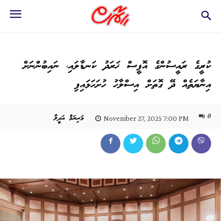
ކުރީގެ ރައީސުންގެ އޮފީސް ޚަރަދު ކަނޑާލައި، ނައިބުންނަށް
އިނާޔަތެއް ދޭ ގޮތަށް އިސްލާހު ހުށަހަޅައިފި
0
މަރިޔަމް އަދީލާ
November 27, 2025 7:00 PM