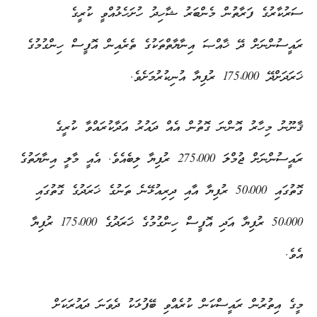
ސަރުކާރުގެ ފަރާތުން މެންބަރު ޝާހިދު ހުށަހެޅުއްވީ ކުރީގެ
ރައީސުންނަށް ދޭ ޚާއްޞަ އިނާޔާތްތަކުގެ ތެރެއިން އޮފީސް ހިންގުމުގެ
ޚަރަދަށްދޭ 175،000 ރުފިޔާ އުނިކުރުމަށެވެ.
ޤާނޫނު މިހާރު އޮންނަ ގޮތުން އެއް ދައުރު އަދާކުރައްވާ ކުރީގެ
ރައީސުންނަށް ޖުމްލަ 275،000 ރުފިޔާ ލިބެއެވެ. އެއީ މާލީ އިނާޔަތުގެ
ގޮތުގައި 50،000 ރުފިޔާ އާއި ދިރިއުޅޭނެ ތަނުގެ ޚަރަދުގެ ގޮތުގައި
50،000 ރުފިޔާ އަދި އޮފީސް ހިންގުމުގެ ޚަރަދުގެ 175،000 ރުފިޔާ
އެވެ.
މީގެ އިތުރުން ރައީސްކަން ކުރެއްވި ބޭފުޅަކު ދެވަނަ ދައުރަކަށް