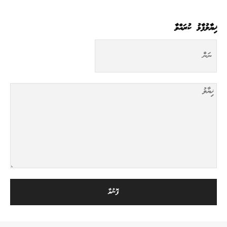
ޚިޔާލުފާޅު ކުރައްވާ