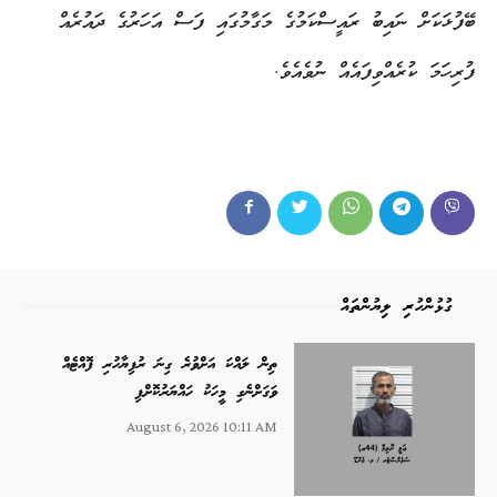
ބޭފުޅަކަށް ނައިބު ރައީސްކަމުގެ މަގާމުގައި ފަސް އަހަރުގެ ދައުރެއް
ފުރިހަމަ ކުރެއްވިފައެއް ނުވެއެވެ.
ގުޅުންހުރި ލިޔުންތައް
ތިން ލައްކަ އަށްވުރެ ގިނަ ރުފިޔާހުރި ފޮއްޓެއް
ވަގަށްނެގި މީހަކު ހައްޔަރުކޮށްފި
August 6, 2026 10:11 AM