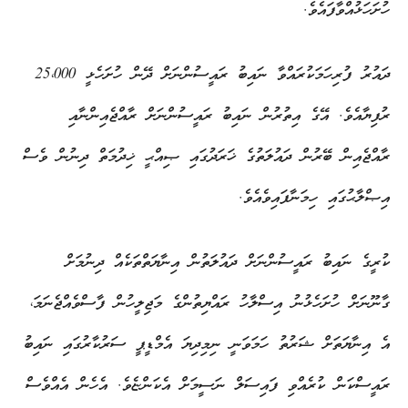
ހުށަހަޅުއްވާފައެވެ.
ދައުރު ފުރިހަމަކުރައްވާ ނައިބު ރައީސުންނަށް ދޭން ހުށަހެޅީ 25،000
ރުފިޔާއެވެ. އޭގެ އިތުރުން ނައިބު ރައީސުންނަށް ރާއްޖެއިންނާއި
ރާއްޖެއިން ބޭރުން ދައުލަތުގެ ޚަރަދުގައި ޞިއްޙީ ޚިދުމަތް ދިނުން ވެސް
އިޞްލާޙުގައި ހިމަނާފައިވެއެވެ.
ކުރީގެ ނައިބު ރައީސުންނަށް ދައުލަތުން އިނާޔަތްތަކެއް ދިނުމަށް
ގާނޫނަށް ހުށަހެޅުނު އިސްލާހު ރައްޔިތުންގެ މަޖިލީހުން ފާސްވެއްޖެނަމަ،
އެ އިނާޔަތަށް ޝަރުތު ހަމަވަނީ ނިމިދިޔަ އެމްޑީޕީ ސަރުކާރުގައި ނައިބު
ރައީސްކަން ކުރެއްވި ފައިސަލް ނަސީމަށް އެކަންޏެވެ. އެހެން އެއްވެސް