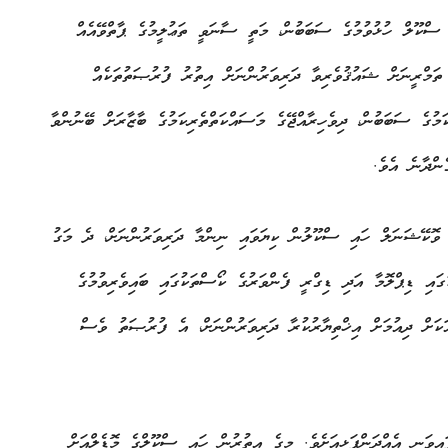
 ސްކޫލް ހުޅުވުމުގެ ސަބަބުން، މަތީ ސާނަވީ ތަޢުލީމުގެ ޕާތްވޭއެއް
ތަމްރީނަށް ޝައުޤުވެރިވާ ދަރިވަރުންނަށް އިތުރު ފުރުޞަތުތަކެއް
ުގެ ސަބަބުން، ދިވެހިރާއްޖޭގެ މަސައްކަތްތެރިކަމުގެ ބާޒާރަށް ބޭނުންވާ
ންދާނެ އެވެ.
ވޮކޭޝަނަލް ހައި ސްކޫލުން ކިޔަވައި ނިންމާ ދަރިވަރުންނަށް، ދެ މަގު
ައި ޑިޕްލޮމާ އަދި ޑިގްރީ ފެންވަރުގެ ކޯސްތަކުގައި ބައިވެރިވުމުގެ
ކަށް ދިއުމަށް އިޚްތިޔާރުކުރާ ދަރިވަރުންނަށް، އެ ފުރުޞަތު ވެސް
އިވަނީ އެއްދަންފަޅިއަށެވެ. މީގެ އިތުރުން ހައި ސްކޫލްގެ މޮޑެލްއަށް