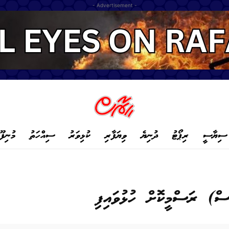
- Advertisement -
ސިޔާސީ
ރިޕޯޓު
ދުނިޔެ
ވިޔަފާރި
ކުޅިވަރު
ސިއްހަތު
މުނިފޫ
ސް) ރަސްމީކޮށް ހުޅުވައިފި