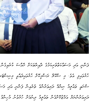
ފަންނީ އަދި މަސައްކަތްތެރިކަމުގެ ދާއިރާތަކަށް ޚާއްސަ ކުރެވިގެނ
ހުޅުވައިފި އެވެ. މި ސްކޫލް ރަސްމީކޮށް ހުޅުވައިދެއްވީ މިނިސްޓ
ސާނަވީ ތަޢުލީމު ނިންމާ ދަރިވަރުންގެ ތެރެއިން ފަންނީ އަދި މަސައްކ
ދަރިވަރުންނަށް އަމާޒުކޮށްގެން ތަޢުލީމު ދިނުމަށް ހުޅުވުނު މުހިންމު 