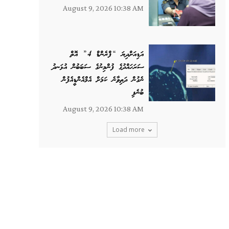
August 9, 2026 10:38 AM
އަޑިއަށްދިޔަ “ފްރެންޑް 4” އޮތް
ސަރަހައްދުގެ ފުންމިނުގެ ސަބަބުން އުޅަނދު
ނެގުން ދަތިވާނެ ކަމަށް އެމްއެންޑީއެފުން
ބުނެފި
August 9, 2026 10:38 AM
Load more