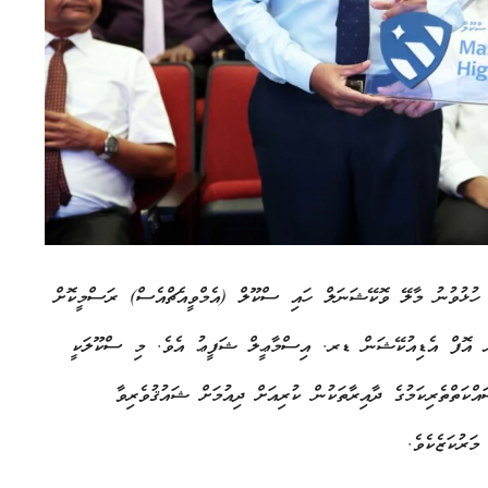
ް ހުޅުވުނު މާލޭ ވޮކޭޝަނަލް ހައި ސްކޫލް (އެމްވީއެޗްއެސް) ރަސްމީކޮށް
ަރ އޮފް އެޑިއުކޭޝަން ޑރ. އިސްމާޢީލް ޝަފީޢު އެވެ. މި ސްކޫލަކީ
ަތްތެރިކަމުގެ ދާއިރާތަކުން ކުރިއަށް ދިއުމަށް ޝައުޤުވެރިވާ
މަރުކަޒެކެވެ.