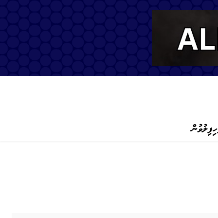
ހިފިލުވުން