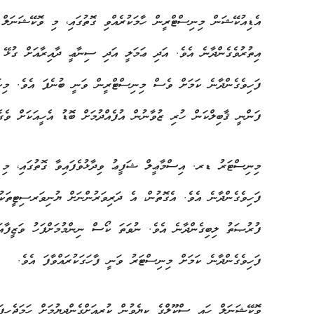
އެޑިއުކޭޝަން މިނިސްޓްރީން ހާމަކުރެއްވި ގޮތުގައި، މި ވޮކޭޝަނަލް
އިތުރުވެގެންދާނެ އެވެ. އަދި ޢަމަލީ އަދި ސިނާޢީ ދާއިރާއަށް ގުޅޭ 
ފަހިވެގެންދާނެ ކަމަށް ވެސް މިނިސްޓްރީން ވަނީ ބުނެފަ އެވެ. މިކަމ
ފަންނީ ޤާބިލްކަން ހުރި ޒުވާނުން އުފެއްދުމަށް ބޮޑު އެހީއަކަށް ވެގެ
މިނިސްޓަރު ޑރ. އިސްމާޢީލް ޝަފީޢު ވިދާޅުވެފައިވާ ގޮތުގައި، މި 
ފަހިވެގެންދާނެ އެވެ. އެގޮތުން، އެ ދަރިވަރުންނަށް ޔުނިވަރސިޓީތަކުގ
ފުރުޞަތު ލިބިގެންދާނެ އެވެ. ނުވަތަ ކޯސް ނިންމުމަށްފަހު ވަޒީފާއަ
ފަހިވެގެންދާނެ ކަމަށް މިނިސްޓަރު ވަނީ ފާހަގަކުރައްވާފަ އެވެ.
ވޮކޭޝަނަލް ހައި ސްކޫލްގެ ކިޔެވުން ކުރިއަށްގެންދިޔުމަށް ހަމަޖެހިފަ