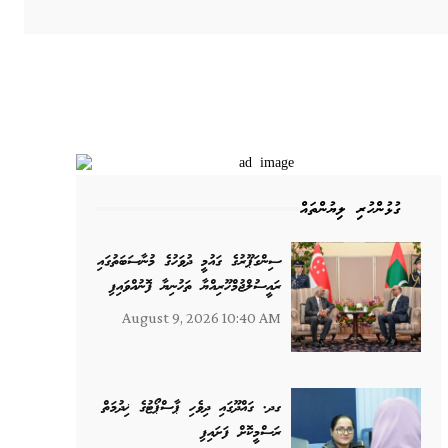
ގުޅުންހުރި ލިޔުންތައް
ސިންގަޕޫރުގެ ގައުމީ ދުވަހުގެ މުނާސަބަތުގައި
ރައީސުލްޖުމްހޫރިއްޔާ ތަހުނިޔާ ފޮނުއްވައިފި
August 9, 2026 10:40 AM
ގދ. ގައްދޫގައި ދިވެހި ޕާސްޕޯޓުގެ ޚިދުމަތް
ރަސްމީކޮށް ފަށައިފި