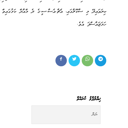
ކިޔަވައިދޭ މި ސްކޫލްގައި، އެޗް.އެސް.ސީ.ގެ ދެ މާއްދާ ކަމުގައިވާ 
ހަމަޖައްސާފަ އެވެ.
ޚިޔާލުފާޅު ކުރައްވާ