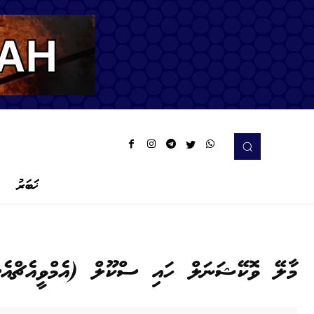
ޚަބަރު
މާލޭ ވޮކޭޝަނަލް ހައި ސްކޫލް (އެމްވީއެޗްއެ