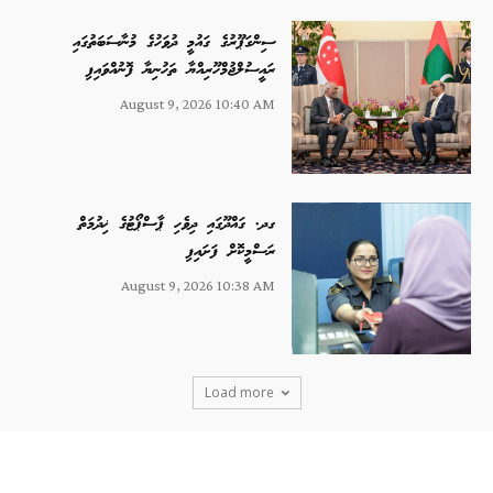
ސިންގަޕޫރުގެ ގައުމީ ދުވަހުގެ މުނާސަބަތުގައި
ރައީސުލްޖުމްހޫރިއްޔާ ތަހުނިޔާ ފޮނުއްވައިފި
August 9, 2026 10:40 AM
ގދ. ގައްދޫގައި ދިވެހި ޕާސްޕޯޓުގެ ޚިދުމަތް
ރަސްމީކޮށް ފަށައިފި
August 9, 2026 10:38 AM
Load more