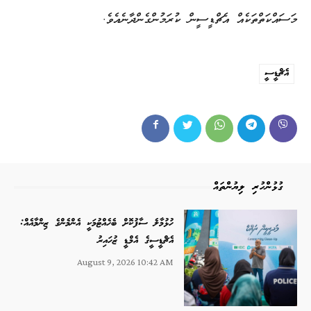
މަސައްކަތްތަކެއް އެޗްޑީސީން ކުރަމުންގެންދާނެއެވެ.
އެޗްޑީސީ
ގުޅުންހުރި ލިޔުންތައް
ހުޅުމާލެ ސާފުކޮށް ބެހެއްޓުމަކީ އެންމެންގެ ޒިންމާއެއް:
އެޗްޑީސީގެ އެމްޑީ ޒުހައިރު
August 9, 2026 10:42 AM