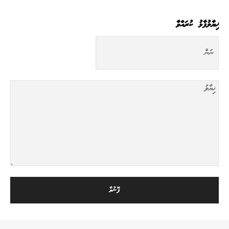
ޚިޔާލުފާޅު ކުރައްވާ