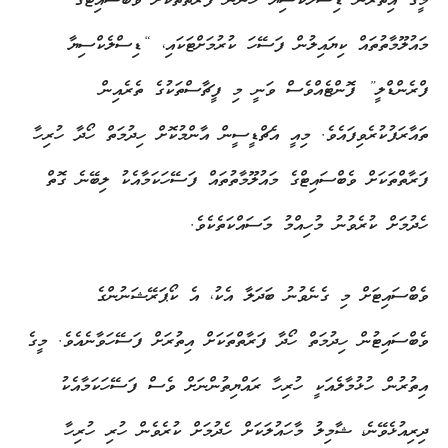
މީގެ އިތުރުން ޑިސްލެކްސިޔާ ހުންނަ ފަރާތްތަކަށް ވެބްސައިޓްގެ
މައުލޫމާތުތައް ކިޔައިލުން ފަސޭހަ ކުރުމަށްޓަކައި، “ޑިސްލެކްސިޔާ
ފްރެންޑްލީ” ފޮންޓެއްވެސް ވަނީ މި ފީޗާސްތަކުގެ ތެރެއިން
ތައާރަފުކުރެވިފައެވެ. މިއީ އެޗްޑީސީން އާންމުކޮށް ހިދުމަތް ހޯދާ ހުރިހާ
ފަރާތްތަކަށް ވެބްސައިޓްގެ މައުލޫމާތުތައް ފަސޭހަކަމާއެކު ލިބޭނެ ގޮތް
ހެދުމަށް ކުރެވުނު މުހިއްމު މަސައްކަތެކެވެ.
ވެބްސައިޓަށް މި ގެނެވުނު ބަދަލާ އެކު، އެ ކޯޕަރޭޝަނުންގެ
ވެބްސައިޓުން ހިދުމަތް ހޯދާ ފަރާތްތަކަށް އިތުރަށް ފަސޭހަވާނެއެވެ. މީގެ
އިތުރުން ހުޅުމާލެއަކީ ހުރިހާ ރައްޔިތުންނަށް ވެސް ފަސޭހަކަމާއެކު
ދިރިއުޅެވޭނެ، ޝާމިލު މާހައުލަކަށް ހެދުމަށް ކުރެވެން ހުރި ހުރިހާ