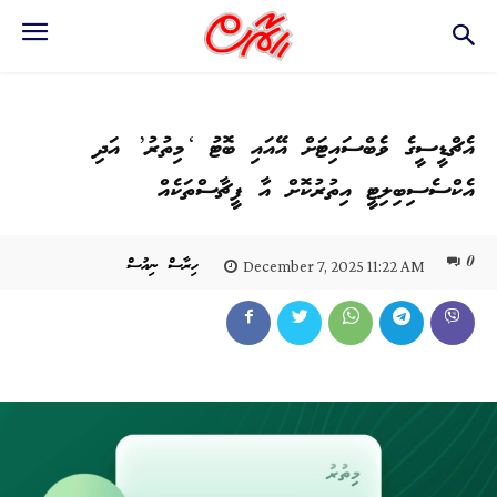
އެޗްޑީސީގެ ވެބްސައިޓަށް އޭއައި ބޮޓު ‘މިތުރު’ އަދި
އެކްސެސިބިލިޓީ އިތުރުކޮށް އާ ފީޗާސްތަކެއް
0
ހިރާސް ނިއުސް
December 7, 2025 11:22 AM