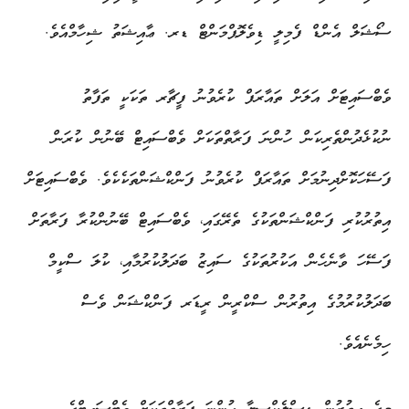
ސޯޝަލް އެންޑް ފެމިލީ ޑިވެލޮޕްމަންޓް ޑރ. ޢާއިޝަތު ޝިހާމްއެވެ.
ވެބްސައިޓަށް އަލަށް ތައާރަފް ކުރެވުނު ފީޗާރ ތަކަކީ ތަފާތު
ނުކުޅެދުންތެރިކަން ހުންނަ ފަރާތްތަކަށް ވެބްސައިޓް ބޭނުން ކުރަން
ފަސޭހަކޮށްދިނުމަށް ތައާރަފް ކުރެވުނު ފަންކްޝަންތަކެކެވެ. ވެބްސައިޓަށް
އިތުރުކުރި ފަންކްޝަންތަކުގެ ތެރޭގައި، ވެބްސައިޓް ބޭނުންކުރާ ފަރާތަށް
ފަސޭހަ ވާނެހެން އަކުރުތަކުގެ ސައިޒު ބަދަލުކުރުމާއި، ކުލަ ސްކީމް
ބަދަލުކުރުމުގެ އިތުރުން ސްކްރީން ރީޑަރ ފަންކްޝަން ވެސް
ހިމެނެއެވެ.