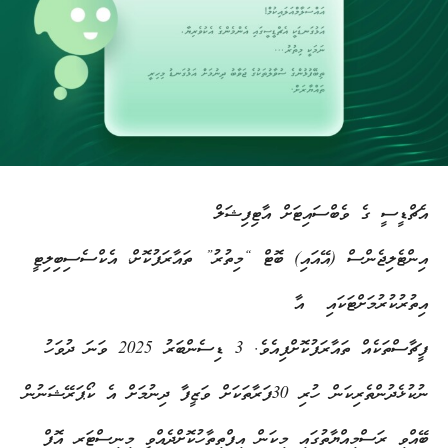
އެޗްޑީސީ ގެ ވެބްސައިޓަށް އާޓިފިޝަލް
އިންޓެލިޖެންސް (އޭއައި) ބޮޓް “މިތުރު” ތައާރަފުކޮށް، އެކްސެސިބިލިޓީ
އިތުރުކުރުމަށްޓަކައި އާ
ފީޗާސްތަކެއް ތައާރަފުކޮށްފިއެވެ. 3 ޑިސެންބަރު 2025 ވަނަ ދުވަހު
ނުކުޅެދުންތެރިކަން ހުރި 30ފަރާތަކަށް ވަޒީފާ ދިނުމަށް އެ ކޯޕަރޭޝަނުން
ބޭއްވި ރަސްމިއްޔާތުގައި މިކަން އިފްތިތާހުކޮށްދެއްވީ މިނިސްޓަރ އޮފް