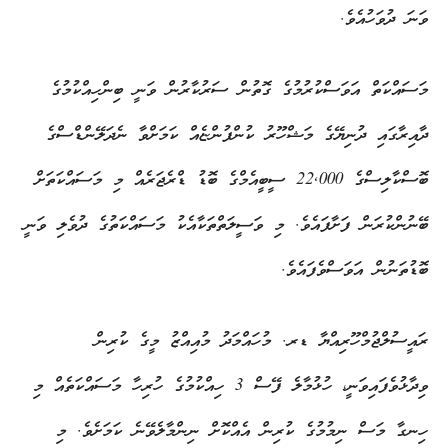
ވަނަ ދުވަހުއެވެ.
މަސައްކަތް އަވަސްކުރުމުގެ ގޮތުން ސަރުކާރުން ވަނީ ބިންހިއްކުމުގެ
ދާއިރާގައި ދުނިޔޭގެ މަޝްހޫރު ކުންފުންޏެއް ކަމަށްވާ ނެދަލޭންޑްސްގެ
ބޮސްކާލިސްގެ 22,000 ސީބީއެމްގެ ބޮޑު ޑްރެޖަރެއް މި މަސައްކަތަށް
ބޭނުންކުރަން ފަށާފައެވެ. މި ވަސީލަތްތަކާއެކު މަސައްކަތުގެ ދުވެލި ވަނީ
ބޮޑުތަނުން އަވަސްވެފައެވެ.
ރައީސުލްޖުމްހޫރިއްޔާ ޑރ. މުހައްމަދު މުއިއްޒު މީގެ ކުރިން
ވިދާޅުވެފައިވަނީ، ހުޅުމާލެ ފޭސް 3 ހިއްކުމުގެ ހުރިހާ މަސައްކަތެއް މި
ހިނގާ މަސް ނިމުމުގެ ކުރިން އެއްކޮށް ނިންމާލެވޭނެ ކަމަށެވެ. މި