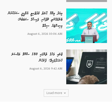
މިއަދު މިއޮއް ޙާލަތު މެދުވެރިވީ އެމްޑީޕީ ސަރުކާރުން
ބެލުމެއްނެތި ޗާޕުކުރި ފައިސާގެ ސަބަބުން:
މިނިސްޓަރު ޝިޔާމް
August 6, 2026 10:06 AM
ޖުލައި މަހުގެ ތެރޭގައި 180 ސްކޭމް މައްސަލަ
ހުށަހަޅާފައިވޭ: ފުލުހުން
August 6, 2026 9:42 AM
Load more