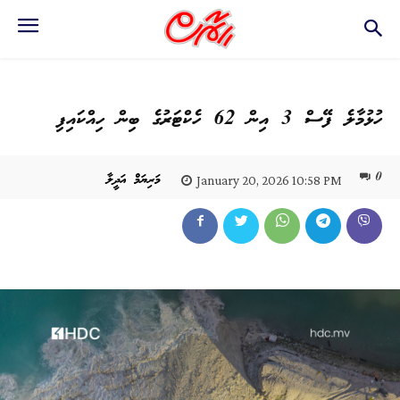
ހުޅުމާލެ ފޭސް 3 އިން 62 ހެކްޓަރުގެ ބިން ހިއްކައިފި
0
މަރިޔަމް އަދީލާ
January 20, 2026 10:58 PM