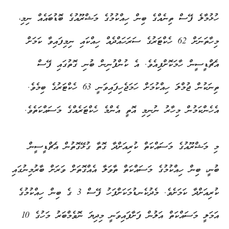
ހުޅުމާލެ ފޭސް ތިނެއްގެ ބިން ހިއްކުމުގެ މަޝްރޫއުގެ ބޮޑުބައެއް ނިމި،
މިހާތަނަށް 62 ހެކްޓަރުގެ ސަރަހައްދެއް ހިއްކައި ނިމިފައިވާ ކަމަށް
އެޗްޑީސީން ހާމަކޮށްފިއެވެ. އެ ކުންފުނިން ބުނި ގޮތުގައި ފޭސް
ތިނަކުން ޖުމްލަ ހިއްކުމަށް ހަމަޖެހިފައިވަނީ 63 ހެކްޓަރުގެ ބިމެވެ.
އެހެންކަމުން މިހާރު ނުނިމި އޮތީ އެންމެ ހެކްޓަރެއްގެ މަސައްކަތެވެ.
މި މަޝްރޫއުގެ މަސައްކަތް ކުރިއަށްދާ ގޮތާ ގުޅޭގޮތުން އެޗްޑީސީން
ބުނީ، ބިން ހިއްކުމުގެ މަސައްކަތް ތާވަލާ އެއްގޮތަށް ވަރަށް ބާރުމިނުގައި
ކުރިއަށްދާ ކަމަށެވެ. މެދުކެނޑުމަކަށްފަހު ފޭސް 3 ގެ ބިން ހިއްކުމުގެ
އަމަލީ މަސައްކަތް އަލުން ފަށާފައިވަނީ މިދިޔަ ނޮވެމްބަރު މަހުގެ 10