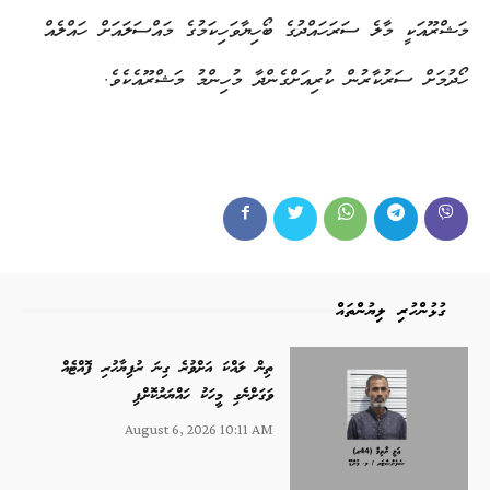
މަޝްރޫއަކީ މާލެ ސަރަހައްދުގެ ބޯހިޔާވަހިކަމުގެ މައްސަލައަށް ހައްލެއް
ހޯދުމަށް ސަރުކާރުން ކުރިއަށްގެންދާ މުހިންމު މަޝްރޫއެކެވެ.
ގުޅުންހުރި ލިޔުންތައް
ތިން ލައްކަ އަށްވުރެ ގިނަ ރުފިޔާހުރި ފޮއްޓެއް
ވަގަށްނެގި މީހަކު ހައްޔަރުކޮށްފި
August 6, 2026 10:11 AM