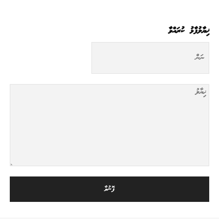
ޚިޔާލުފާޅު ކުރައްވާ