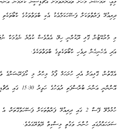
މިއީ، ރަމަޟާން މަހަށް ތައްޔާރުވުމަށް އެޗްޑީސީން ކުރަމުން އަންނަ 
ދިރިއުޅޭ ފަރާތްތަކަށް ފަސޭހަކަމާއެކު އެކި ބާވަތްތަކުގެ ކާބޯތަކެތި 
މި މާރުކޭޓުން ގޮޅި ދޫކުރާނީ ހިލޭ، އެއްވެސް ކުއްޔެ ނެގުމަކާ ނުލައެ
އަދި އެހެނިހެން ދިވެހި ކާބޯތަކެތީގެ ބާވަތްތަކެވެ.
އެގޮތުން، ގޮޅިއަށް އެދި ހުށަހަޅާ ފޯމު މިހާރު މި ކޯޕަރޭޝަންގެ ވެބ
އޮންނާނީ އަންނަ ބުރާސްފަތި ދުވަހުގެ ހަވީރު 15:30 ގައި އެޗްޑީސީގެ ކަސްޓަމަރ ކެއަރ އޮފީސް (ސެންޓްރޯ މޯލް)ގައެވެ.
ސަރަހައްދުގައި ހުންނަ ވަގުތީ މިސްކިތް ދޭތެރޭގައެވެ.