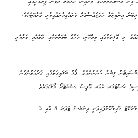
ގިނަ މަސައްކަތްތަކުގެ ތެރެއިން، ހުޅުމާލޭ ދެވަނަ ފިޔަވަހީގައި
ލިބޭނެ އިންތިޒާމު ހަމަޖެއްސުމަށް ތަރައްގީކުރައްގީކުރި މާރުކޭޓެކެވެ.
ވެ. މި ގޮޅިތަކުގައި ވިއްކޭނީ، މަހުގެ ބާވަތްތަކާއި، މޭވާއާއި ތަރުކާރީ
ްސައިޓުން ލިބެން ހުންނާނެއެވެ. ފޯމު ބަލައިގަތުމާއި ގުރުއަތުނެގުން
ހުޅުމާލޭ ފޭސް 2 ގައި ދިރިއުޅޭ ފަރާތްތަކަށް ފަސޭހަވާގޮތަށް، އެ މާރުކޭޓު ގާއިމްކޮށްފައިވަނީ ވިނަރެސް ޓަވަރު 8 އާއި އެ