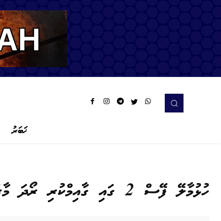
ޚަބަރު
ހުޅުމާލޭ ފޭސް 2 ގައި ގާއިމްކުރި ރޯދަ މާރުކޭޓުން ގޮޅި ދޫކުރަން ހުޅުވާލައިފި