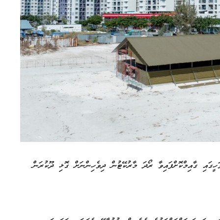
ީގައި ގާއިމްކޮށްފައިވާ ރޯދަ މާރުކޭޓުން ދިވެހިންނަށް ގޮޅި ދޫކުރަން