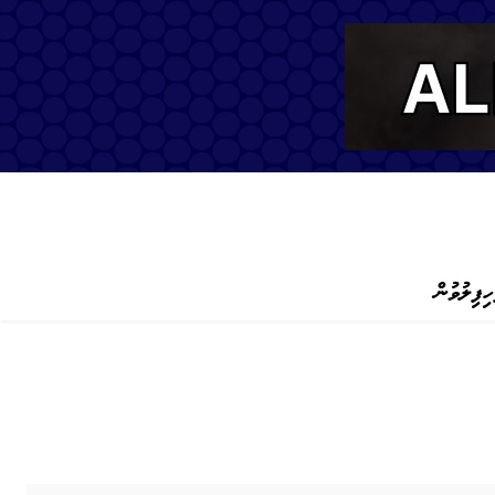
ހިފިލުވުން