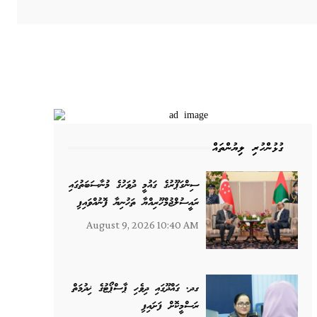
ގުޅުންހުރި ލިޔުންތައް
ސިންގަޕޫރުގެ ގައުމީ ދުވަހުގެ މުނާސަބަތުގައި
ރައީސުލްޖުމްހޫރިއްޔާ ތަހުނިޔާ ފޮނުއްވައިފި
August 9, 2026 10:40 AM
ގދ. ގައްދޫގައި ދިވެހި ޕާސްޕޯޓުގެ ޚިދުމަތް
ރަސްމީކޮށް ފަށައިފި