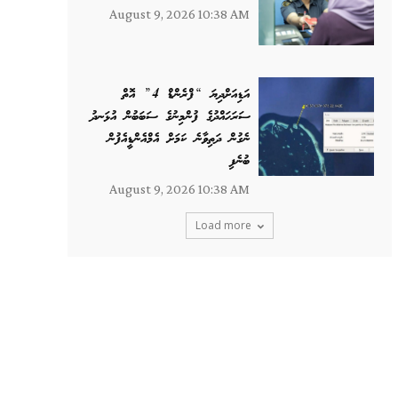
August 9, 2026 10:38 AM
އަޑިއަށްދިޔަ “ފްރެންޑް 4” އޮތް
ސަރަހައްދުގެ ފުންމިނުގެ ސަބަބުން އުޅަނދު
ނެގުން ދަތިވާނެ ކަމަށް އެމްއެންޑީއެފުން
ބުނެފި
August 9, 2026 10:38 AM
Load more