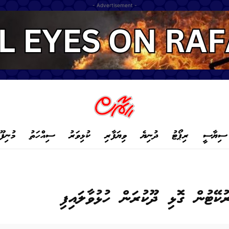
- Advertisement -
ސިޔާސީ
ރިޕޯޓު
ދުނިޔެ
ވިޔަފާރި
ކުޅިވަރު
ސިއްހަތު
މުނިފޫ