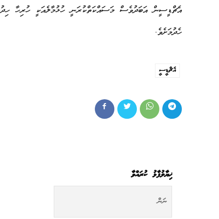
އެޗްޑީސީން އަބަދުވެސް މަސައްކަތްކުރަނީ ހުޅުމާލެއަކީ ހުރިހާ ހިދު
ހެދުމަށެވެ.
އެޗްޑީސީ
ޚިޔާލުފާޅު ކުރައްވާ