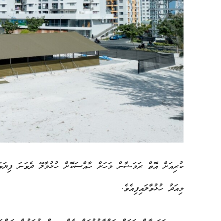
ކުރިއަށް އޮތް ރަމަޟާން މަހަށް ހާއްސަކޮށް ހުޅުމާލޭ ދެވަނަ ފިޔަވަހ
މިއަދު ހުޅުވާލައިފިއެވެ.