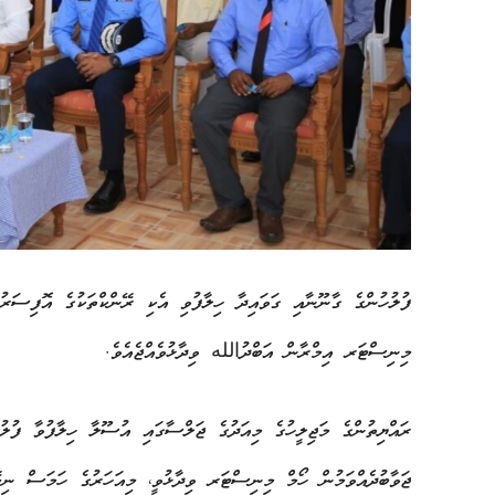
ފުލުހުންގެ ގާނޫނާއި ގަވައިދާ ހިލާފުވި އެކި ރޭންކްތަކުގެ އޮފިސަރުނ
މިނިސްޓަރ އިމްރާން އަބްދުالله ވިދާޅުވެއްޖެއެވެ.
ރައްޔިތުންގެ މަޖިލީހުގެ މިއަދުގެ ޖަލްސާގައި އުސޫލާ ހިލާފުވާ ފުލު
ޖަވާބުދެއްވަމުން ހޯމް މިނިސްޓަރ ވިދާޅުވީ، މިއަހަރުގެ ހަމަސް ނިމ