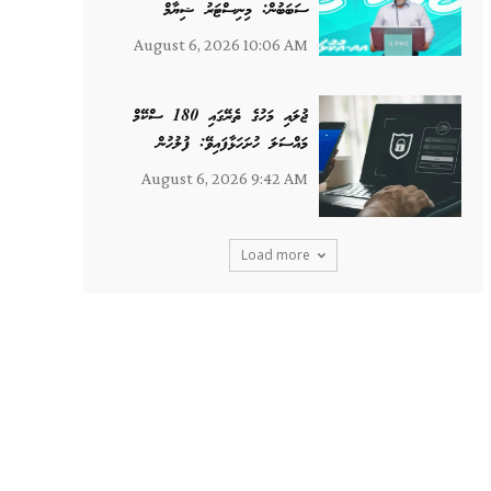
ސަބަބުން: މިނިސްޓަރު ޝިޔާމް
August 6, 2026 10:06 AM
ޖުލައި މަހުގެ ތެރޭގައި 180 ސްކޭމް
މައްސަލަ ހުށަހަޅާފައިވޭ: ފުލުހުން
August 6, 2026 9:42 AM
Load more