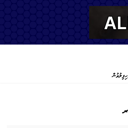
ހިފިލުވުން
ރ