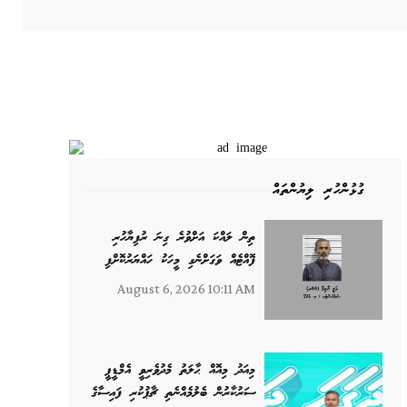
ގުޅުންހުރި ލިޔުންތައް
ތިން ލައްކަ އަށްވުރެ ގިނަ ރުފިޔާހުރި
ފޮއްޓެއް ވަގަށްނެގި މީހަކު ހައްޔަރުކޮށްފި
August 6, 2026 10:11 AM
މިއަދު މިއޮއް ޙާލަތު މެދުވެރިވީ އެމްޑީޕީ
ސަރުކާރުން ބެލުމެއްނެތި ޗާޕުކުރި ފައިސާގެ