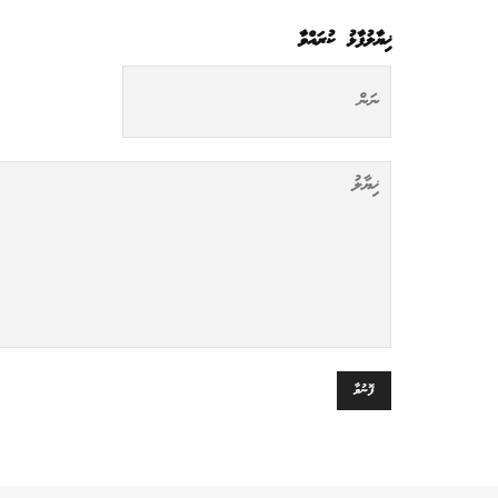
ޚިޔާލުފާޅު ކުރައްވާ