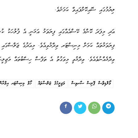
ލިޔުމުގައި ސޮއިކޮށްފައިވާ ކަމަށެވެ.
އަދި މިފަދަ ކޮންމެ ކޭސްއެއްގައި ފިޔަވަޅު އަޅަނީ އެ ފުލުހަކު ކުރި
ފިޔަވަޅުތައް ކަމަށް މިނިސްޓަރ ވިދާޅުވިއެވެ. މިއަދުގެ ޖަލްސާގައި 
ވިދާޅެއްނުވެއެވެ. ވިދާޅުވީ މިވަގުތު އެ ތަފާސް ހިސާބުތައް މަޖިލީހަ
މޯލްޑިވްސް ޕޮލިސް ސާރވިސް
މަޖިލީހުގެ ޖަލްސާތައް
ހޯމް މިނިސްޓަރ އިމްރާނ