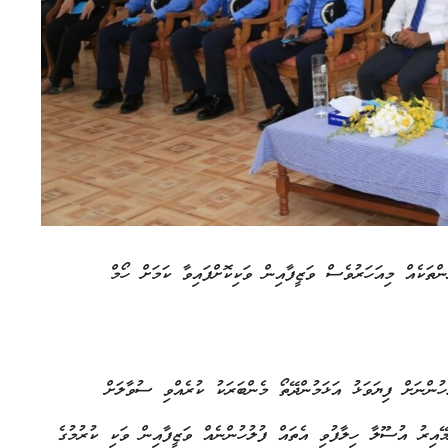
ްތަކެއް މިއަހަރުވެސް ވަޒީފާއިން ވަކިކޮށްފައިވާ ކަމަށް ހޯމް
ހުންނަށް ފިޔަވަޅު އަޅަމުންދޭތޯ މެންބަރަކު ކުރެއްވި ސުވާލަށް
ޭއިރު އުސޫލާ ހިލާފުވި އެތައް ފުލުހުންނެއް ވަޒީފާއިން ވަކި ކުރުމުގެ