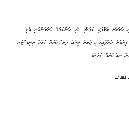
 ކަމަކަށް ބަލާފައި ކަމަށާއި އެކި ކަންކަމުގެ އަޅަމުންދަނީ އެކި
ފިޔަވަޅު އަޅާފައިވަނީ ޖުމުލަ ކިތައް ފުލުހުންނަށް ކަމެއް މިނިސްޓަރ
ށް ނުގެންނަވާ ކަމަށެވެ.
ް އަބްދުﷲ