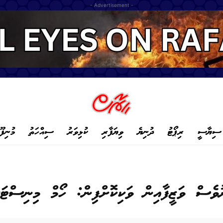
- Advertisement -
ސިޔާސީ
ރިޕޯޓު
ދުނިޔެ
ވިޔަފާރި
ކުޅިވަރު
ސިއްހަތު
މުނިފޫ
ރުވެސް ވަޒީފާއިން ވަކިކޮށްފިން: ހޯމް މިނިސްޓަ