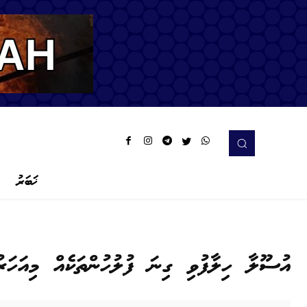
ޚަބަރު
އުސޫލާ ހިލާފުވި ގިނަ ފުލުހުންތަކެއް މިއަހަ