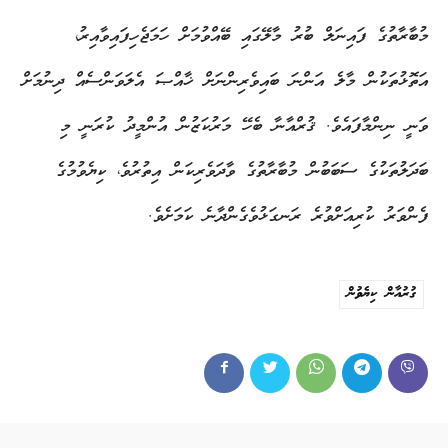
މުބާރާތުގެ ފައިނަލް ބުރު މާލޭގައި ބޭއްވުމަށް ހަމަޖެހިފައިވާއިރު،
އަތޮޅުތަކުން މާލެ އަންނަ ބައިވެރިންނަށް ޚާއްޞަ އެލަވަންސެއް ދިނުމަށް
ވަނީ ނިންމާފައެވެ. ޤުރްއާނާ ބެހޭ މަރުކަޒުން އުންމީދު ކުރަނީ މި
ބަދަލުތަކުގެ ސަބަބުން މުބާރާތުގެ ވާދަވެރިކަން އިތުރުވެ، ކިޔެވުމުގެ
ފެންވަރު ކުރިއަށްވުރެ ރަނގަޅުވެގެންދާނެ ކަމަށެވެ.
ގުރުއާން ކިޔެވުން