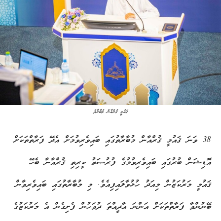
ޤައުމީ ޤުރްއާން މުބާރާތް
38 ވަނަ ޤައުމީ ޤުރްއާން މުބާރާތުގައި ބައިވެރިވުމަށް އެދޭ ފަރާތްތަކަށް
އޮޑިޝަން ބުރުގައި ބައިވެރިވުމުގެ ފުރުޞަތު ކީރިތި ޤުރްއާނާ ބެހޭ
ޤައުމީ މަރުކަޒުން މިއަދު ހުޅުވާލައިފިއެވެ. މި މުބާރާތުގައި ބައިވެރިވާން
ބޭނުންވާ ފަރާތްތަކަށް އަންނަ އާދީއްތަ ދުވަހުން ފެށިގެން އެ މަރުކަޒުގެ