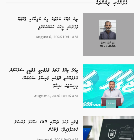
ގުޅުންހުރި ލިޔުންތައް
ތިން ލައްކަ އަށްވުރެ ގިނަ ރުފިޔާހުރި ފޮއްޓެއް
ވަގަށްނެގި މީހަކު ހައްޔަރުކޮށްފި
August 6, 2026 10:11 AM
މިއަދު މިއޮއް ޙާލަތު މެދުވެރިވީ އެމްޑީޕީ ސަރުކާރުން
ބެލުމެއްނެތި ޗާޕުކުރި ފައިސާގެ ސަބަބުން:
މިނިސްޓަރު ޝިޔާމް
August 6, 2026 10:06 AM
ޖުލައި މަހުގެ ތެރޭގައި 180 ސްކޭމް މައްސަލަ
ހުށަހަޅާފައިވޭ: ފުލުހުން
August 6, 2026 9:42 AM