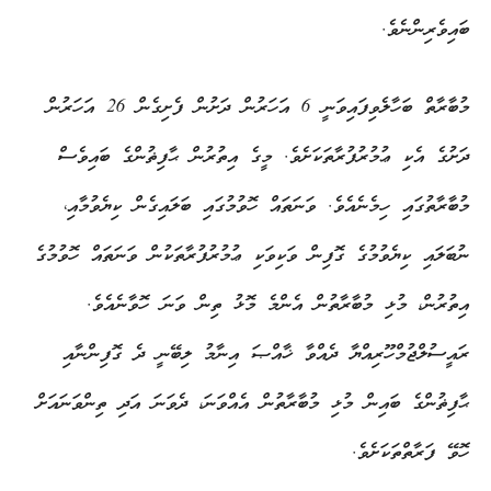
ބައިވެރިންނެވެ.
މުބާރާތް ބަހާލެވިފައިވަނީ 6 އަހަރުން ދަށުން ފެށިގެން 26 އަހަރުން
ދަށުގެ އެކި ޢުމުރުފުރާތަކަށެވެ. މީގެ އިތުރުން ޙާފިޡުންގެ ބައިވެސް
މުބާރާތުގައި ހިމެނެއެވެ. ވަނަތައް ހޮވުމުގައި ބަލައިގެން ކިޔެވުމާއި،
ނުބަލައި ކިޔެވުމުގެ ގޮފިން ވަކިވަކި ޢުމުރުފުރާތަކުން ވަނަތައް ހޮވުމުގެ
އިތުރުން، މުޅި މުބާރާތުން އެންމެ މޮޅު ތިން ވަނަ ހޮވާނެއެވެ.
ރައީސުލްޖުމްހޫރިއްޔާ ދެއްވާ ޚާއްޞަ އިނާމު ލިބޭނީ ދެ ގޮފިންނާއި
ޙާފިޡުންގެ ބައިން މުޅި މުބާރާތުން އެއްވަނަ، ދެވަނަ އަދި ތިންވަނައަށް
ހޮވޭ ފަރާތްތަކަށެވެ.