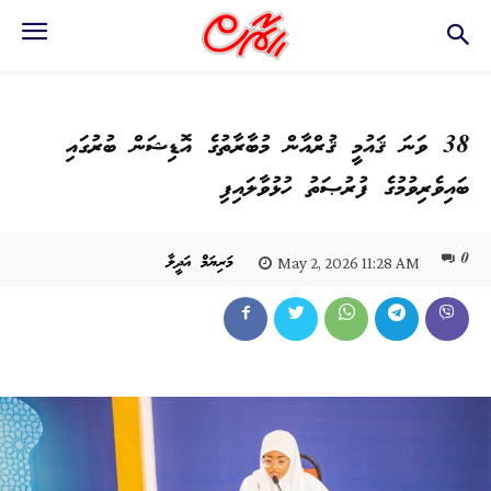
38 ވަނަ ޤައުމީ ޤުރްއާން މުބާރާތުގެ އޮޑިޝަން ބުރުގައި
ބައިވެރިވުމުގެ ފުރުޞަތު ހުޅުވާލައިފި
0
މަރިޔަމް އަދީލާ
May 2, 2026 11:28 AM