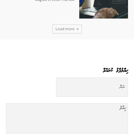
Load more
ޚިޔާލުފާޅު ކުރައްވާ