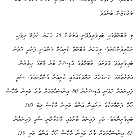
މަރުކަޒުން ބުނެއެވެ.
މި މުބާރާތުގައި ބައިވެރިވެވޭނީ ޢުމުރުން 26 އަހަރު ނުފުރޭ ދިވެހި
ރައްޔިތުންނަށެވެ. މިއަހަރު މުބާރާތް ކުރިއަށް ގެންދަނީ ފަރުދީ ގޮތުން
ބައިވެރިވެވޭ ގޮތަށެވެ. މުބާރާތުގެ އޮޑިޝަން ބުރު މާލޭގެ އިތުރުން
އަތޮޅުތެރޭގެ ކަނޑައެޅޭ ރަށްތަކެއްގައި ކުރިއަށް ގެންދާނެއެވެ. ސެމީ
ފައިނަލަށް ހޮވޭނީ އޮޑިޝަނުން 80 އިންސައްތައަށް ވުރެ މަތިން މާކްސް
ހޯދާ ފަރާތްތަކުގެ ތެރެއިން އެންމެ މަތިން މާކްސް ލިބޭ 500
ބައިވެރިންނެވެ. އަދި ފައިނަލް ބުރުގައި ވާދަކުރާނީ ސެމީ ފައިނަލުން
85 އިންސައްތައަށް ވުރެ މަތިން މާކްސް ހޯދާ އެންމެ މަތީ 150