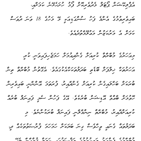
އެޕްލިކޭޝަން ޕޯޓަލް މެދުވެރިކޮށް ފޯމު ހުށަހެޅޭނެ ކަމަށާއި،
ބައިވެރިވުމުގެ އެންމެ ފަހު ސުންގަޑިއަކީ މޭ މަހުގެ 18 ވަނަ ދުވަސް
ކަމަށް އެ މަރުކަޒުން މަޢުލޫމާތުދެއެވެ.
މިއަހަރުގެ މުބާރާތް ކުރިއަށް ގެންދިއުމަށް ހަމަޖެހިފައިވަނީ ކުރީ
އަހަރުތަކާ ޚިލާފަށް ބޮޑެތި ބަދަލުތަކަކާއެކުގައެވެ. އެގޮތުން މުބާރާތް ތިން
ބުރަކަށް ބަހާލައިގެން ކުރިއަށް ގެންދާއިރު، ފުރަތަމަ އޮންނާނީ ބައިވެރިން
ހޮވުމަށް ބާއްވާ އޮޑިޝަން ބުރެކެވެ. އޭގެ ފަހުން ސެމީ ފައިނަލް ބުރެއް
ކުރިއަށްދާއިރު، މުބާރާތް ނިންމާލާނީ ފައިނަލް ބުރަކުންނެވެ. މި
ބަދަލުތައް ގެނައީ ވީހާވެސް ގިނަ ބަޔަކަށް ހަމަހަމަ ފުރުޞަތުތަކެއް ދީ،
މުބާރާތުގެ ފެންވަރު މަތިކުރުމުގެ މަޤްޞަދުގައި ކަމަށް ޤުރްއާނާ ބެހޭ