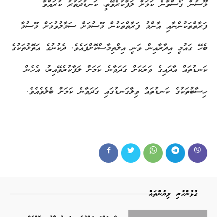
މޫސުން ގޯސްވާނެ ކަމަށް ލަފާކުރެވޭތީ، ކަނޑުދަތުރު ކުރައްވާ
ފަރާތްތަކުންނާއި އާންމު ފަރާތްތަކުން މޫސުމަށް ސަމާލުވުމަށް މޫސުމާ
ބެހޭ ގައުމީ އިދާރާއިން ވަނީ އިލްތިމާސްކޮށްފައެވެ. ދެކުނުގެ އަތޮޅުތަކުގެ
ކަނޑުތައް އާދައިގެ ވަރަކަށް ގަދަވާނެ ކަމަށް ލަފާކުރެވޭއިރު، އެހެން
ހިސާބުތަކުގެ ކަނޑުތައް ވިލާގަނޑުގައި ގަދަވާނެ ކަމަށް ބެލެވެއެވެ.
ގުޅުންހުރި ލިޔުންތައް