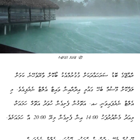
ފޮޓޯ: ޓްރެވަލް އެޖެންޓްސް
ރާއްޖޭގެ ބޮޑު ސަރަހައްދަކަށް ގުގުރުމާއެކު ބޯކޮށް ވާރޭވެހޭނެ ކަމަށް
ލަފާކޮށް މޫސުމާ ބެހޭ ގައުމީ އިދާރާއިން ވައިޓް އެލާޓް ނެރެފިއެވެ. މި
އެލާޓް ނެރެފައިވަނީ ހއ. އަތޮޅުން ފެށިގެން ހުވަދު އަތޮޅާ ހަމައަށް،
މިއަދު މެންދުރުފަހު 14:00 އިން ފެށިގެން މިރޭ 20:00 އާ ހަމައަށެވެ.