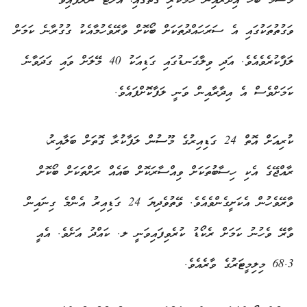
މޫސުމާ ބެހޭ އިދާރާއިން ހާމަކުރި ގޮތުގައި، އެލާޓް ނެރެފައިވާ
ވަގުތުތަކުގައި އެ ސަރަހައްދުތަކަށް ބޯކޮށް ވާރޭވެހުމާއެކު ގުގުރާނެ ކަމަށް
ލަފާކުރެވެއެވެ. އަދި ވިލާގަނޑުގައި ގަޑިއަކު 40 މޭލަށް ވައި ގަދަވާނެ
ކަމަށްވެސް އެ އިދާރާއިން ވަނީ ލަފާކޮށްފައެވެ.
ކުރިއަށް އޮތް 24 ގަޑިއިރުގެ މޫސުން ލަފާކުރާ ގޮތަށް ބަލާއިރު،
ރާއްޖޭގެ އެކި ހިސާބުތަކަށް ވިއްސާރަކޮށް ބައެއް ރަށްތަކަށް ބޯކޮށް
ވާރޭވެހުން އެކަށީގެންވެއެވެ. ވޭތުވެދިޔަ 24 ގަޑިއިރު އެންމެ ގިނައިން
ވާރޭ ވެހުނު ކަމަށް ރެކޯޑު ކުރެވިފައިވަނީ ލ. ކައްދު އަށެވެ. އެއީ
68.3 މިލިމީޓަރުގެ ވާރެއެވެ.