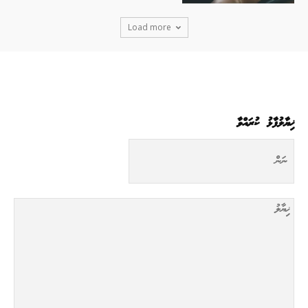
Load more
ޚިޔާލުފާޅު ކުރައްވާ