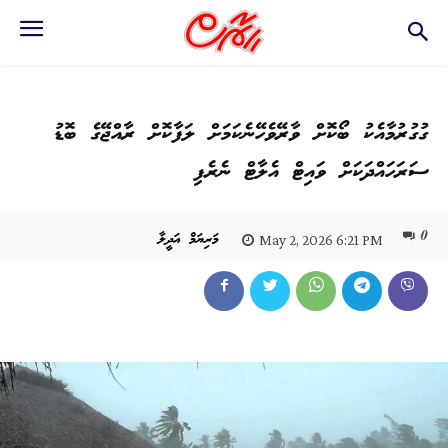
ގުގުރުމާއެކު ބޯކޮށް ވާރޭވެހޭނެކަމަށް ލަފާކޮށް ރާއްޖޭގެ ބޮޑު
ސަރަހައްދަކަށް ވައިޓް އެލާޓް ނެރެފި
0
މަރިޔަމް އަދީލާ
May 2, 2026 6:21 PM