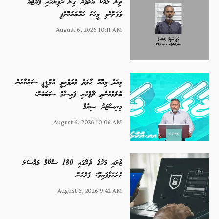
ތިން ލައްކަ އަށްވުރެ ގިނަ ރުފިޔާހުރި ފޮއްޓެއް
ވަގަށްނެގި މީހަކު ހައްޔަރުކޮށްފި
August 6, 2026 10:11 AM
މިއަދު މިއޮއް ޙާލަތު މެދުވެރިވީ އެމްޑީޕީ ސަރުކާރުން
ބެލުމެއްނެތި ޗާޕުކުރި ފައިސާގެ ސަބަބުން:
މިނިސްޓަރު ޝިޔާމް
August 6, 2026 10:06 AM
ޖުލައި މަހުގެ ތެރޭގައި 180 ސްކޭމް މައްސަލަ
ހުށަހަޅާފައިވޭ: ފުލުހުން
August 6, 2026 9:42 AM