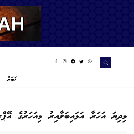
ޚަބަރު
މިދިޔަ އަހަރާ އަޅައިބަލާއިރު މިއަހަރުގެ އޭޕްރިލް މަހު އެކްސި