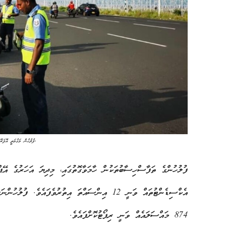
ފުލުހުން މަގުމަތީ އޮޕަރޭޝަނެއް ހިންގަނީ ( ފައިލް ފޮޓޯ ).
ފުލުހުންގެ ތަފާސްހިސާބުތަކުން ހާމަވާގޮތުގައި، މިދިޔަ އަހަރުގެ އޭޕ
އެކްސިޑެންޓުތައް ވަނީ 12 އިންސައްތަ އިތުރުވެފައ
874 މައްސަލައެއް ވަނީ ރިޕޯޓުކޮށްފައެވެ.