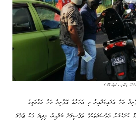
ްރިލް މަހާ އަޅައިބަލާއިރު މި އަހަރުގެ އޭޕްރިލް މަހު މަގުމަތީގެ
ެވެ. ފުލުހުންނަށް ހުށަހެޅުނު މައްސަލަތަކުގެ ތަފްސީލަށް ބަލާއިރު، މިދިޔަ މަހު ޖުމްލަ