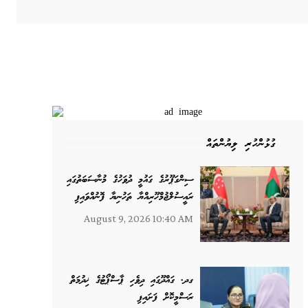
ގުޅުންހުރި ލިޔުންތައް
ސިންގަޕޫރުގެ ގައުމީ ދުވަހުގެ މުނާސަބަތުގައި
ރައީސުލްޖުމްހޫރިއްޔާ ތަހުނިޔާ ފޮނުއްވައިފި
August 9, 2026 10:40 AM
ގދ. ގައްދޫގައި ދިވެހި ޕާސްޕޯޓުގެ ޚިދުމަތް
ރަސްމީކޮށް ފަށައިފި