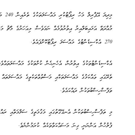
މިދިޔަ
މުއްދަތާ އަޅައިބަލާއިރު އިތުރުވުމެއް ނަމަވެސް، މިއަހަރުގެ މާޗު މަ
270 އެކްސިޑެންޓުގެ މައްސަލަ ރިޕޯޓުކޮށްފައެވެ.
އެކްސިޑެންޓުތަކުގެ އިތުރުން، އެހެނިހެން ކުށްތަކުގެ މައްސަލަތައްވެ
ތެރޭގައި ވައްކަމުގެ މައްސަލަތަކާއި މަސްތުވާތަކެތީގެ މައްސަލަތައް ފ
ތަފާސްހިސާބުތަކުން ދައްކައެވެ.
މި ތަފާސްހިސާބުތަކުން އެނގޭގޮތުގައި މަގުމަތީގެ ސަލާމަތާއި ރައްކާތ
ފުލުހުން އަންނަނީ ގިނަ މަސައްކަތްތަކެއް ކުރަމުންނެވެ.