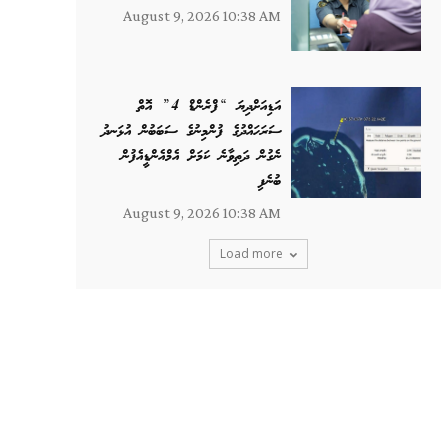
August 9, 2026 10:38 AM
އަޑިއަށްދިޔަ “ފްރެންޑް 4” އޮތް
ސަރަހައްދުގެ ފުންމިނުގެ ސަބަބުން އުޅަނދު
ނެގުން ދަތިވާނެ ކަމަށް އެމްއެންޑީއެފުން
ބުނެފި
August 9, 2026 10:38 AM
Load more