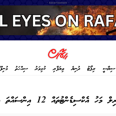
- Advertisement -
ސިޔާސީ
ރިޕޯޓު
ދުނިޔެ
ވިޔަފާރި
ކުޅިވަރު
ސިއްހަތު
މުނިފޫ
ޑެންޓުތައް 12 އިންސައްތަ އިތުރުވެއްޖެ