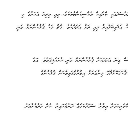
 އޭޕްރިލް މަހު ރިޕޯޓުކުރި މައްސަލަތަކުގެ ތެރެއިން 240 މައްސަލައަކީ ޓްރެފިކް އެކްސިޑެންޓުތަކެވެ. މިއީ މިދިޔަ އަހަރުގެ މި
ހާ އަޅައިބަލާއިރު މިއީ ދަށް އަދަދެކެވެ. މާޗު މަހު ފުލުހުންނަށް ވަނީ
ސް ގިނަ އަދަދަކަށް ފުލުހުންނަށް ވަނީ ހުށަހެޅިފައެވެ. އޭގެ
ާހަގަކޮށްލެވޭ މިންވަރަށް އިތުރުވެފައިވާކަން ފުލުހުންގެ
ެރިކަމަށް އިތުރު ސަމާލުކަމެއް ދޭންޖެހޭއިރު، ކުށް މަދުކުރުމަށް