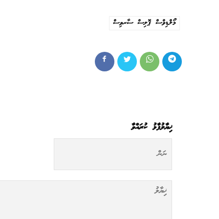
މޯލްޑިވްސް ޕޮލިސް ސާރވިސް
ޚިޔާލުފާޅު ކުރައްވާ