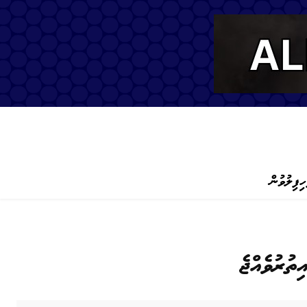
ހިފިލުވުން