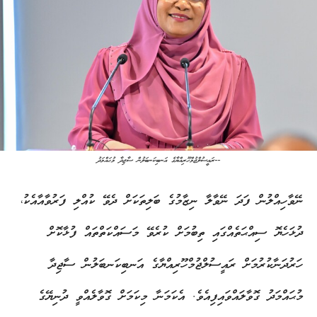
ރައީސުލްޖުމްހޫރިއްޔާގެ އަނބިކަނބަލުން ސާޖިދާ މުޙައްމަދު--
ނޭވާހިއްލުން ފަދަ ނޭވާލާ ނިޒާމުގެ ބަލިތަކަށް ދެވޭ ކުއްލި ފަރުވާއާއެކު،
ދުޅަހެޔޮ ސިއްޙަތެއްގައި ތިބުމަށް ކުރެވޭ މަސައްކަތްތައް ފުޅާކޮށް
ހަރުދަނާކުރުމަށް ރައީސުލްޖުމްހޫރިއްޔާގެ އަނބިކަނބަލުން ސާޖިދާ
މުޙައްމަދު ގޮވާލައްވައިފިއެވެ. އެކަމަނާ މިކަމަށް ގޮވާލެއްވީ ދުނިޔޭގެ