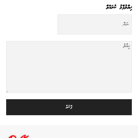
ޚިޔާލުފާޅު ކުރައްވާ