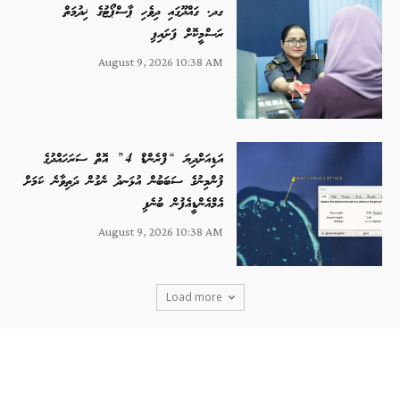
ގދ. ގައްދޫގައި ދިވެހި ޕާސްޕޯޓުގެ ޚިދުމަތް
ރަސްމީކޮށް ފަށައިފި
August 9, 2026 10:38 AM
އަޑިއަށްދިޔަ “ފްރެންޑް 4” އޮތް ސަރަހައްދުގެ
ފުންމިނުގެ ސަބަބުން އުޅަނދު ނެގުން ދަތިވާނެ ކަމަށް
އެމްއެންޑީއެފުން ބުނެފި
August 9, 2026 10:38 AM
Load more