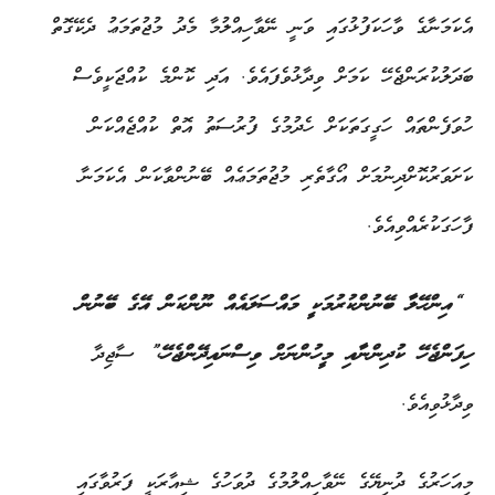
އެކަމަނާގެ ވާހަކަފުޅުގައި ވަނީ ނޭވާހިއްލުމާ މެދު މުޖުތަމަޢު ދެކޭގޮތް
ބަދަލުކުރަންޖެހޭ ކަމަށް ވިދާޅުވެފައެވެ. އަދި ކޮންމެ ކުއްޖަކީވެސް
ހުވަފެންތައް ހަގީގަތަކަށް ހެދުމުގެ ފުރުސަތު އޮތް ކުއްޖެއްކަން
ކަށަވަރުކޮށްދިނުމަށް އޯގާތެރި މުޖުތަމަޢެއް ބޭނުންވާކަން އެކަމަނާ
ފާހަގަކުރެއްވިއެވެ.
“
އިންހޭލާ ބޭނުންކުރުމަކީ މައްސަލައެއް ނޫންކަން އޭގެ ބޭނުން
ހިފަންޖެހޭ ކުދިންނާއި މީހުންނަށް ވިސްނައިދޭންޖެހޭ،”
ސާޖިދާ
ވިދާޅުވިއެވެ.
މިއަހަރުގެ ދުނިޔޭގެ ނޭވާހިއްލުމުގެ ދުވަހުގެ ޝިއާރަކީ ފަރުވާގައި