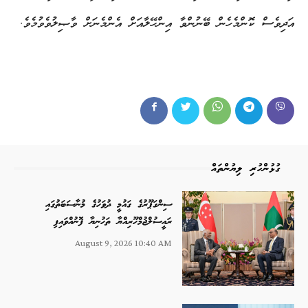
އަދިވެސް ކޮންމެހެން ބޭނުންވާ އިންހޭލާއަށް އެންމެނަށް ވާޞިލުވެވުމެވެ.
ގުޅުންހުރި ލިޔުންތައް
ސިންގަޕޫރުގެ ގައުމީ ދުވަހުގެ މުނާސަބަތުގައި
ރައީސުލްޖުމްހޫރިއްޔާ ތަހުނިޔާ ފޮނުއްވައިފި
August 9, 2026 10:40 AM