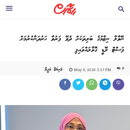
ނޭވާލާ ނިޒާމުގެ ބަލިތަކަށް ދެވޭ ފަރުވާ ހަރުދަނާކުރުމަށް
ފަސްޓް ލޭޑީ ގޮވާލައްވައިފި
0
މަރިޔަމް އަދީލާ
May 9, 2026 3:37 PM