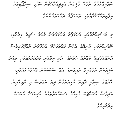
ނޭވާހިއްލުމުގެ ދުވަހާ ގުޅިގެން އައިޖީއެމްއެޗުން ބޭއްވި ސިމްޕޯޒިއަމް
އިފްތިތާޙްކޮށްދެއްވައި ވާހަކަފުޅު ދައްކަވަމުންނެވެ.
މި ރަސްމިއްޔާތުގައި ވާހަކަފުޅު ދައްކަވަމުން މެޑަމް ސާޖިދާ ވިދާޅުވީ،
ނޭވާހިއްލުމަކީ ދުނިޔޭގެ އެހެން ޤައުމުތަކެކޭ އެއްގޮތަށް ރާއްޖޭގައިވެސް
އާންމުވެފައިވާ ބައްޔެއް ކަމަށެވެ. އަދި ތިމާވެށި ތަޣައްޔަރުވުމަކީ މިފަދަ
ބަލިތަކަށް މަގުފަހިވާ މައިގަނޑު އެއް ސަބަބުކަން ފާހަގަކުރައްވައި،
ރާއްޖޭގެ ސިއްޙީ ދާއިރާ ކުރިއަރަމުން ދިޔަ ނަމަވެސް މި ދާއިރާއިން
އަދިވެސް ކުރަންޖެހޭ މުހިއްމު މަސައްކަތްތަކެއް ހުރިކަމަށް އެކަމަނާ
ވިދާޅުވިއެވެ.