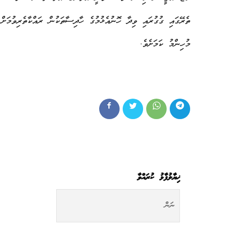
ތެރޭގައި ގުގުރައި ވިދާ ހޮނުއެޅުމުގެ ހާދިސާތަކުން ރައްކާތެރިވުމަ
މުހިންމު ކަމަށެވެ.
ޚިޔާލުފާޅު ކުރައްވާ