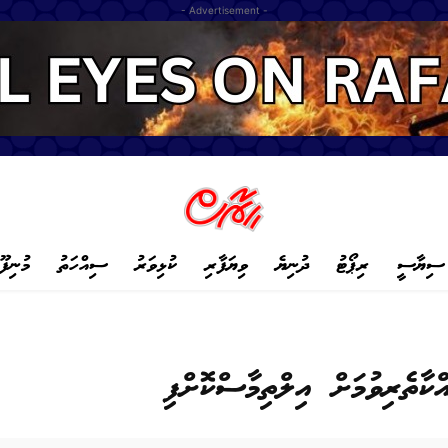
- Advertisement -
ސިޔާސީ
ރިޕޯޓު
ދުނިޔެ
ވިޔަފާރި
ކުޅިވަރު
ސިއްހަތު
މުނިފޫ
ާތެރިވުމަށް އިލްތިމާސްކޮށްފި