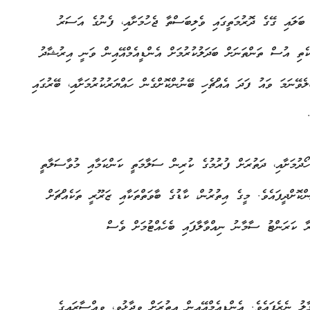
 ބަލައި ގޭގެ ދޮރުމަތީގައި ވެލިބަސްތާ ޖެހުމަށާއި، ފެނުގެ އަސަރު
ެތި އުސް ތަންތަނަށް ބަދަލުކުރުމަށް އެންޑީއެމްއޭއިން ވަނީ އިރުޝާދު
ެވޭނަމަ ވައު ފަދަ އެއްޗެހި ބޭނުންކޮށްގެން ހައްޔަރުކުރުމަށާއި، ބޭރުގައި
ޯދުމަށާއި، ދަތުރަށް ފުރުމުގެ ކުރިން ސަލާމަތީ ކަންކަމާއި މުވާސަލާތީ
ކޮށްދީފައެވެ. މީގެ އިތުރުން، ކާޑުގެ ބާވަތްތަކާއި ޒަރޫރީ ތަކެއްޗަށް
ުރާ ކަރަންޓު ސާމާނު ނިއްވާލާފައި ބެހެއްޓުމަށް ވެސް
 ނެރެފައެވެ. އެންޑީއެމްއޭއިން އިތުރަށް ވިދާޅުވީ، ވިއްސާރައިގެ