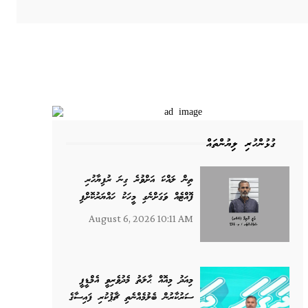
ގުޅުންހުރި ލިޔުންތައް
ތިން ލައްކަ އަށްވުރެ ގިނަ ރުފިޔާހުރި
ފޮއްޓެއް ވަގަށްނެގި މީހަކު ހައްޔަރުކޮށްފި
August 6, 2026 10:11 AM
މިއަދު މިއޮއް ޙާލަތު މެދުވެރިވީ އެމްޑީޕީ
ސަރުކާރުން ބެލުމެއްނެތި ޗާޕުކުރި ފައިސާގެ