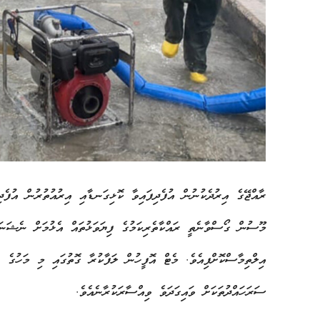
ރާއްޖޭގެ އިރުދެކުނުން އުފެދިފައިވާ ކޮޅިގަނޑާއި އިރުއުތުރުން އުފެ
މޫސުން ގޯސްވާނެތީ ރައްކާތެރިކަމުގެ ފިޔަވަޅުތައް އެޅުމަށް ނެޝަނަ
ސަރަހައްދުތަކަށް ވައިގަދަވެ ވިއްސާރަކުރާނެއެވެ.