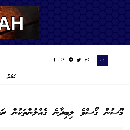
ޚަބަރު
މޫސުން ގޯސްވެ ލިބިދާނެ ގެއްލުންތަކުން ރައްކ