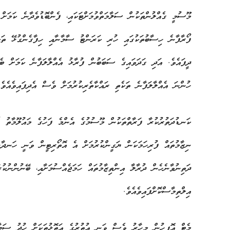
މޫސުމީ ގެއްލުންތަކުން ސަލާމަތްވުމަށްޓަކައި، ފެންބޮޑުވެދާނެ ކަމަށް
ފޯރާފާނެ ހިސާބުތަކުގައި ހުރި ކަރަންޓު ސާމާނާއި ހިފާގެންގުޅޭ ތަކ
ދީފައެވެ. އަދި ގަދަވައިގެ ސަބަބުން ފުރާޅު އެއްލާލަފާނެ ކަމަށް ބެލ
ހުންނަ އެއްލާލަފާނެ ތަކެތި ރައްކާތެރިކުރުމަށް ވެސް އެދިފައިވެއެވެ.
ކަނޑުދަތުރުކުރާ ފަރާތްތަކުން މޫސުމުގެ އެންމެ ފަހުގެ މައުލޫމާތު ހ
ނިޒާމުތައް ފުރިހަމަކަން ޔަގީންކުރުމަށް އެ އޮތޯރިޓީން ވަނީ ހަނދާން
ދަތިނުވާނެހެން ދުރާލާ އިންތިޒާމުތައް ހަމަޖެއްސުމަށާއި، ބޭނުންނުކ
އިލްތިމާސްކޮށްފައިވެއެވެ.
މެޓް އޮފީހުން މިހާރު ވެސް ވަނީ އުތުރުގެ އަތޮޅުތަކަށް ހުދު ސަމާލު