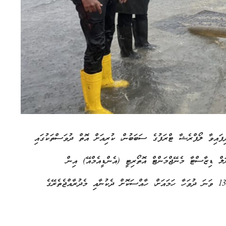
ދިފައިވާ ލޯޕްރެޝާ ޓްރަފުގެ ސަބަބުން، ކުރިއަށް އޮތް ދުވަސްތަކުގައި
ލް ޑިޒާސްޓާ މެނޭޖްމަންޓް އޮތޯރިޓީ (އެންޑީއެމްއޭ) އިން
އިލްތިމާސްކޮށްފިއެވެ. މެޓް އޮފީހުން ލަފާކުރާ ގޮތުގައި މި މަހުގެ 13 ވަނަ ދުވަހާ ހަމައަށް، ހާއްސަކޮށް ދެކުނާއި މެދުރާއްޖެތެރޭގެ