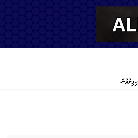
ހިފިލުވުން