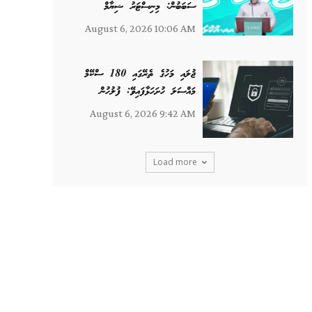
ސަބަބުން: މިނިސްޓަރު ޝިޔާމް
August 6, 2026 10:06 AM
ޖުލައި މަހުގެ ތެރޭގައި 180 ސްކޭމް
މައްސަލަ ހުށަހަޅާފައިވޭ: ފުލުހުން
August 6, 2026 9:42 AM
Load more