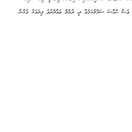
ށް ވެސް ހާއްސަ ސަމާލުކަމެއް ދީ، ދުރާލާ ތައްޔާރުވެ ފިޔަވަޅު އެޅުން