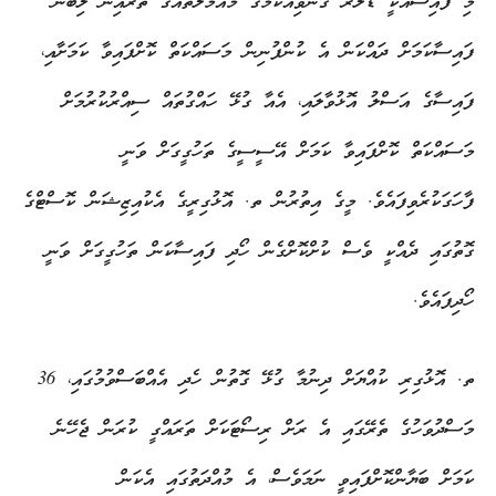
މި ފައިސާއަކީ ޑޮލަރު ގަނެވިއްކުމުގެ މުއާމަލާތެއްގެ ތެރެއިން ލިބުނު
ފައިސާކަމަށް ދައްކަން އެ ކުންފުނިން މަސައްކަތް ކޮށްފައިވާ ކަމަށާއި،
ފައިސާގެ އަސްލު އޮޅުވާލައި، އެއާ ގުޅޭ ހައްގުތައް ސިއްރުކުރުމަށް
މަސައްކަތް ކޮށްފައިވާ ކަމަށް އޭސީސީގެ ތަހުގީގަށް ވަނީ
ފާހަގަކުރެވިފައެވެ. މީގެ އިތުރުން ތ. އޮޅުގިރީގެ އެކުއިޒިޝަން ކޮސްޓްގެ
ގޮތުގައި ދެއްކީ ވެސް ކުށްކޮށްގެން ހޯދި ފައިސާކަން ތަހުގީގަށް ވަނީ
ހޯދިފައެވެ.
ތ. އޮޅުގިރި ކުއްޔަށް ދިނުމާ ގުޅޭ ގޮތުން ހެދި އެއްބަސްވުމުގައި، 36
މަސްދުވަހުގެ ތެރޭގައި އެ ރަށް ރިސޯޓަކަށް ތަރައްގީ ކުރަން ޖެހޭނެ
ކަމަށް ބަޔާންކޮށްފައިވީ ނަމަވެސް، އެ މުއްދަތުގައި އެކަން