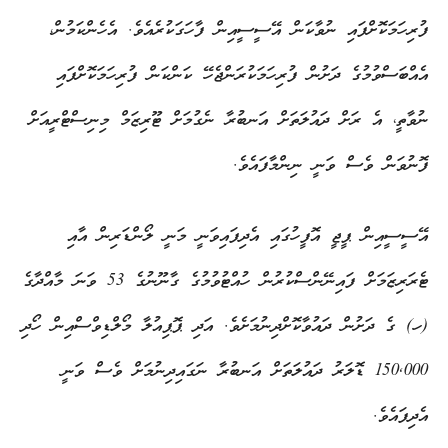
ފުރިހަމަކޮށްފައި ނުވާކަން އޭސީސީއިން ފާހަގަކުރެއެވެ. އެހެންކަމުން،
އެއްބަސްވުމުގެ ދަށުން ފުރިހަމަކުރަންޖެހޭ ކަންކަން ފުރިހަމަކޮށްފައި
ނުވާތީ، އެ ރަށް ދައުލަތަށް އަނބުރާ ނެގުމަށް ޓޫރިޒަމް މިނިސްޓްރީއަށް
ފޮނުވަން ވެސް ވަނީ ނިންމާފައެވެ.
އޭސީސީއިން ޕީޖީ އޮފީހުގައި އެދިފައިވަނީ މަނީ ލޯންޑަރިން އާއި
ޓެރަރިޒަމަށް ފައިނޭންސްކުރުން ހުއްޓުވުމުގެ ގާނޫނުގެ 53 ވަނަ މާއްދާގެ
(ހ) ގެ ދަށުން ދައުވާކޮށްދިނުމަށެވެ. އަދި ޕޮޕިއުލާ މޯލްޑިވްސްއިން ހޯދި
150,000 ޑޮލަރު ދައުލަތަށް އަނބުރާ ނަގައިދިނުމަށް ވެސް ވަނީ
އެދިފައެވެ.