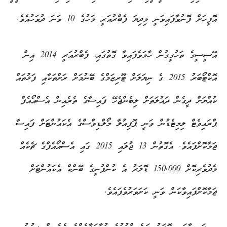
އޮފީހަށް ފޮނުވާފައިވަނީ މިދިޔަ ފެބްރުއަރީ މަހުގެ 10 ވަނަ ދުވަހުއެވެ.
އޭސީސީގެ ތަހުގީގުން ހާމަވެފައިވާ ގޮތުގައި، ފެބްރުއަރީ 2014 އިން
އޮކްޓޯބަރު 2015 ގެ ނިޔަލަށް ޓޫރިޒަމްގެ ބޭނުމަށް ރަށްތަކާއި ފަޅުތައް
ކުއްޔަށް ދީގެން ދައުލަތަށް ލިބެންޖެހޭ ފައިސާގެ ތެރެއިން އެސްއޯއެފް
ޕްރައިވެޓް ލިމިޓެޑުން ވަނީ ޕޮޕިއުލާ މޯލްޑިވްސްގެ އެކައުންޓަށް ފައިސާ
ޖަމާކޮށްފައެވެ. އެގޮތުން 13 ޖުލައި 2015 ގައި އެސްއޯއެފްގެ ޗެކެއް
މެދުވެރިކޮށް 150,000 ޑޮލަރު އެ ކުންފުނީގެ ބޭންކް އެކައުންޓަށް
ޖަމާކޮށްފައިވާކަން ވަނީ ކަށަވަރުވެފައެވެ.