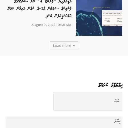
އަޑިއަށްދިޔަ “ފްރެންޑް 4” އޮތް ސަރަހައްދުގެ
ފުންމިނުގެ ސަބަބުން އުޅަނދު ނެގުން ދަތިވާނެ ކަމަށް
އެމްއެންޑީއެފުން ބުނެފި
August 9, 2026 10:38 AM
Load more
ޚިޔާލުފާޅު ކުރައްވާ