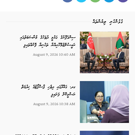
ގުޅުންހުރި ލިޔުންތައް
ސިންގަޕޫރުގެ ގައުމީ ދުވަހުގެ މުނާސަބަތުގައި
ރައީސުލްޖުމްހޫރިއްޔާ ތަހުނިޔާ ފޮނުއްވައިފި
August 9, 2026 10:40 AM
ގދ. ގައްދޫގައި ދިވެހި ޕާސްޕޯޓުގެ ޚިދުމަތް
ރަސްމީކޮށް ފަށައިފި
August 9, 2026 10:38 AM