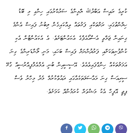
ކުރީގެ ރައީސް އަބްދުﷲ ޔާމީންގެ ސަރުކާރުގައި ހިންގި މި ބޮޑު
ހިޔާނާތުގައި، ރަށްތަކާއި ފަޅުތައް ވިއްކައިގެން ލިބުނު ފައިސާ އެންމެ
ގިނައިން ޖަމާވީ އެސްއޯއެފްގެ އެކައުންޓަށެވެ. އެ އެކައުންޓުން އެކި
ކުންފުނިތަކަށާއި ފަރުދުންނަށް ފައިސާ ބަހައި، މަނީ ލޯންޑަރިންގެ ގިނަ
އަމަލުތަކެއް ހިންގާފައިވެއެވެ. އޭސީސީއިން ބުނީ އެމްއެމްޕީއާރުސީއާ ގުޅޭ
ސީރިއަސް ގިނަ މައްސަލަތަކެއްގައި ދައުވާކުރުމާ މެދު މިހާރު ވެސް
ޕީޖީ އޮފީހާ އެކު މަޝްވަރާ ކުރަމުންދާ ކަމަށެވެ.