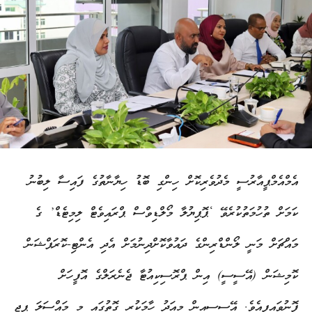
އެމްއެމްޕީއާރުސީ މެދުވެރިކޮށް ހިންގި ބޮޑު ހިޔާނާތުގެ ފައިސާ ލިބުނު
ކަމަށް ތުހުމަތުކުރެވޭ ‘ޕޮޕިޔުލާ މޯލްޑިވްސް ޕްރައިވެޓް ލިމިޓެޑް’ ގެ
މައްޗަށް މަނީ ލޯންޑްރިންގެ ދައުވާކޮށްދިނުމަށް އެދި އެންޓި-ކޮރަޕްޝަން
ކޮމިޝަން (އޭސީސީ) އިން ޕްރޮސިކިއުޓާ ޖެނެރަލްގެ އޮފީހަށް
ފޮނުވައިފިއެވެ. އޭސީސީއިން މިއަދު ހާމަކުރި ގޮތުގައި މި މައްސަލަ ޕީޖީ