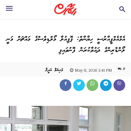
އެމްއެމްޕީއާރުސީ ހިޔާނާތް: ޕޮޕިއުލާ މޯލްޑިވްސްގެ މައްޗަށް މަނީ
ލޯންޑްރިންގެ ދައުވާކުރަން ފޮނުވައިފި
0
މަރިޔަމް އަދީލާ
May 11, 2026 2:41 PM