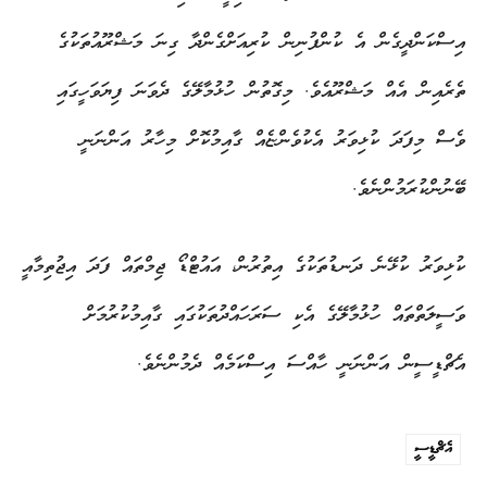
އިސްކަންދީގެން އެ ކުންފުނިން ކުރިއަށްގެންދާ ގިނަ މަޝްރޫއުތަކުގެ
ތެރެއިން އެއް މަޝްރޫއެވެ. މިގޮތުން ހުޅުމާލޭގެ ދެވަނަ ފިޔަވަހީގައި
ވެސް މިފަދަ ކުޅިވަރު އެކުވެންޏެއް ގާއިމުކޮށް މިހާރު އަންނަނީ
ބޭނުންކުރަމުންނެވެ.
ކުޅިވަރު ކުޅޭނެ ދަނޑުތަކުގެ އިތުރުން، އައުޓްޑޯ ޖިމްތައް ފަދަ އިޖުތިމާއީ
ވަސީލަތްތައް ހުޅުމާލޭގެ އެކި ސަރަހައްދުތަކުގައި ގާއިމުކުރުމަށް
އެޗްޑީސީން އަންނަނީ ހާއްސަ އިސްކަމެއް ދެމުންނެވެ.
އެޗްޑީސީ