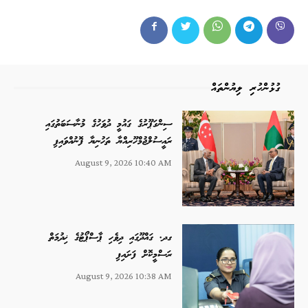
ގުޅުންހުރި ލިޔުންތައް
ސިންގަޕޫރުގެ ގައުމީ ދުވަހުގެ މުނާސަބަތުގައި
ރައީސުލްޖުމްހޫރިއްޔާ ތަހުނިޔާ ފޮނުއްވައިފި
August 9, 2026 10:40 AM
ގދ. ގައްދޫގައި ދިވެހި ޕާސްޕޯޓުގެ ޚިދުމަތް
ރަސްމީކޮށް ފަށައިފި
August 9, 2026 10:38 AM