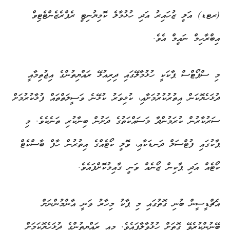
(ރޓޑ) އަލީ ޒުހައިރު އަދި ހުޅުމާލެ ކޮމިޔުނިޓީ ރެޕްރެޒެންޓެޓިވް
އިބްރާހިމް ނައީމް އެވެ.
މި ސްޕޯޓްސް ޕާކަކީ ހުޅުމާލޭގައި ދިރިއުޅޭ ރައްޔިތުންގެ އިޖުތިމާއީ
ދުޅަހެޔޮކަން އިތުރުކުރުމަށާއި، ކުޅިވަރު ކުޅޭނެ ވަސީލަތްތައް ފުޅާކުރުމަށް
ސަރުކާރުން ކުރަމުންދާ މަސައްކަތުގެ ދަށުން ބިނާކުރި ތަނެކެވެ. މި
ޕާކުގައި ފުޓްސަލް ދަނޑަކާއި، ވޮލީ ކޯޓެއްގެ އިތުރުން ހާފް ބާސްކެޓް
ކޯޓެއް އަދި ޕާކިން ޒޯނެއް ވަނީ ގާއިމުކޮށްފައެވެ.
އެޗްޑީސީން ބުނި ގޮތުގައި މި ޕާކު މިހާރު ވަނީ އާންމުންނަށް
ބޭނުންކުރެވޭ ގޮތަށް ހުޅުވާލާފައެވެ. މިއީ ރައްޔިތުންގެ ދުޅަހެޔޮކަމަށް