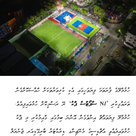
ހުޅުމާލޭގެ ފުރަތަމަ ފިޔަވަހީގައި އެކި ކުޅިވަރުތަކަށް ހާއްސަކޮށްގެން
ތަރައްގީކުރި
‘N1 ސްޕޯޓްސް ޕާކު’
ރޭ ރަސްމީކޮށް ހުޅުވައިފިއެވެ.
ހުޅުމާލޭ ފިޔަވައްޗާ އިންވެގެން އޮންނަ ބިމުގައި ގާއިމުކުރި މި ޕާކު
ހުޅުވައިދެއްވީ އެޗްޑީސީގެ މެނޭޖިންގ ޑިރެކްޓަރު ބްރިގޭޑިއަރ ޖެނެރަލް