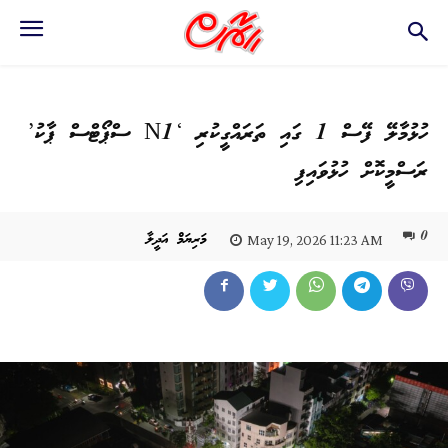
ހުޅުމާލޭ ފޭސް 1 ގައި ތަރައްގީކުރި ‘N1 ސްޕޯޓްސް ޕާކު’
ރަސްމީކޮށް ހުޅުވައިފި
0
މަރިޔަމް އަދީލާ
May 19, 2026 11:23 AM