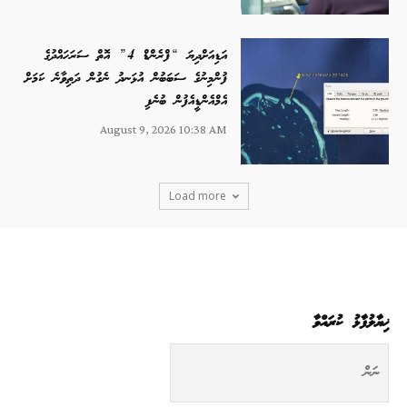
އަޑިއަށްދިޔަ “ފްރެންޑް 4” އޮތް ސަރަހައްދުގެ
ފުންމިނުގެ ސަބަބުން އުޅަނދު ނެގުން ދަތިވާނެ ކަމަށް
އެމްއެންޑީއެފުން ބުނެފި
August 9, 2026 10:38 AM
Load more
ޚިޔާލުފާޅު ކުރައްވާ