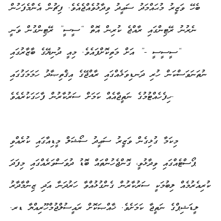
ބެހޭ ވަޒީރު މުޙައްމަދު ސަޢީދު ވިދާޅުވެއްޖެއެވެ. ފިޗުން އެންމެފަހުން
ނެރުނު ރޭޓިންގައި ރާއްޖެ ކުރިން އޮތް “ސީސީ” ރޭޓިންގުން ވަނީ
“ސީސީސީ -” އަށް މަތިކޮށްފައެވެ. މިއީ ދުނިޔޭގެ ބާޒާރުގައި
ނުތަނަވަސްކަން ހުރި ދަނޑިވަޅެއްގައި ރާއްޖޭގެ އިޤްތިޞާދު ހަމަމަގުގައި
ހިފެހެއްޓުމުގެ ނަތީޖާއެއް ކަމަށް ސަރުކާރުން ފާހަގަކުރެއެވެ.
މިކަމާ ގުޅިގެން ވަޒީރު ސަޢީދު ސޯޝަލް މީޑިއާގައި ކުރެއްވި
ޕޯސްޓެއްގައި ވިދާޅުވީ، ގޮންޖެހުންތައް ބޮޑު ދުވަސްވަރެއްގައި މިފަދަ
ކުރިއެރުމެއް ލިބުމަކީ ސަރުކާރުން ގެންގުޅުއްވާ ހަރުދަނާ އަދި ޒިންމާދާރު
ލީޑަޝިޕްގެ ނަތީޖާ ކަމަށެވެ. ޚާއްޞަކޮށް ރައީސުލްޖުމްހޫރިއްޔާ ޑރ.