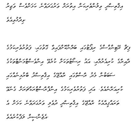
އިޤްތިޞާދީ ވިލުންތެރިކަން އިތުރަށް ވަރުގަދަވާނެ ކަމަށްވެސް ވަޒީރު
ވިދާޅުވިއެވެ.
ފިޗް ރޭޓިންގްސްގެ ރިޕޯޓުގައި ބަޔާންކޮށްފައިވާ ގޮތުގައި، ފަތުރުވެރިކަމުގެ
ދާއިރާގެ ކުރިއެރުމާއި، އައު ރިސޯޓުތަކަށް ކުރެވޭ އިންވެސްޓްމަންޓްތަކުގެ
ސަބަބުން މެދު ރާސްތާގައި ރާއްޖޭގެ އިޤްތިޞާދު ބާރުމިނެއްގައި
ކުރިއަރާނެއެވެ. އަދި ފަތުރުވެރިކަމުގެ އިންފްރާސްޓްރަކްޗަރަށް ގެނެވޭ
ތަރައްޤީއާއެކު ރާއްޖޭގެ އިޤްތިޞާދީ ދުވެލި ވަރުގަދަވާނެ ކަމަށް އެ
އެޖެންސީން ލަފާކުރެއެވެ.