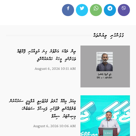
ގުޅުންހުރި ލިޔުންތައް
ތިން ލައްކަ އަށްވުރެ ގިނަ ރުފިޔާހުރި ފޮއްޓެއް
ވަގަށްނެގި މީހަކު ހައްޔަރުކޮށްފި
August 6, 2026 10:11 AM
މިއަދު މިއޮއް ޙާލަތު މެދުވެރިވީ އެމްޑީޕީ ސަރުކާރުން
ބެލުމެއްނެތި ޗާޕުކުރި ފައިސާގެ ސަބަބުން:
މިނިސްޓަރު ޝިޔާމް
August 6, 2026 10:06 AM