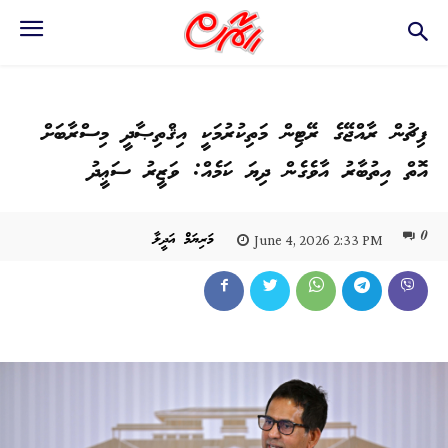
ފިޗުން ރާއްޖޭގެ ރޭޓިން މަތިކުރުމަކީ އިޤްތިޞާދީ މިސްރާބަށް
އޮތް އިތުބާރު އާވެގެން ދިޔަ ކަމެއް: ވަޒީރު ސަޢީދު
0
މަރިޔަމް އަދީލާ
June 4, 2026 2:33 PM