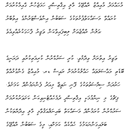
މުޙައްމަދު މުޢިއްޒު ރާއްޖޭގެ މާލީ އިޤްތިޞާދީ ހަމަޖެހުން ގާއިމްކުރުމަށް
ކުރައްވާ މަސައްކަތްޕުޅުތަކުގެ ސަބަބުން އިންވެސްޓަރުންގެ އިތުބާރު
އަލުން ރާއްޖެއަށް ލިބިފައިވާކަން ވަޒީރު ފާހަގަކުރެއްވިއެވެ.
ވަޒީރު އިތުރަށް ވިދާޅުވީ، ކުރީ ސަރުކާރުން ކުރިމަތިކުރުވި ދަރަނީގެ
ބޮޑެތި މައްސަލަތައް ހައްލުކުރުމަށް ރައީސް ޑރ. މުޢިއްޒު ގެންގުޅުއްވާ
ހަރުދަނާ ސިޔާސަތުތަކުގެ ފޮނި ނަތީޖާ މިއަދު ފެންނަމުންދާ ކަމަށެވެ.
ފިޗްގެ މި ނިންމުމަކީ އިޤްތިޞާދީ ދެމެހެއްޓެނިވިކަން ކަށަވަރުކުރުމަށް
ސަރުކާރުން ކުރަމުންދާ މަސައްކަތް ބައިނަލްއަޤުވާމީ މާލީ އިދާރާތަކުން
ބަލައިގަންނަކަމުގެ ހެއްކެއް ކަމަށާއި، މީގެ ސަބަބުން ރާއްޖޭގެ