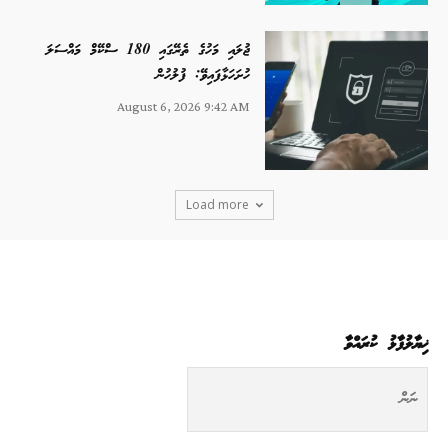
ޖުލައި މަހުގެ ތެރޭގައި 180 ސްކޭމް މައްސަލަ
ހުށަހަޅާފައިވޭ: ފުލުހުން
August 6, 2026 9:42 AM
Load more
ޚިޔާލުފާޅު ކުރައްވާ