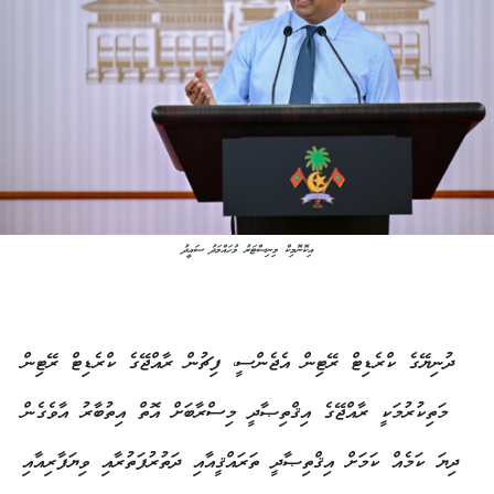
އިކޮނޮމިކް މިނިސްޓަރު މުހައްމަދު ސައީދު
ދުނިޔޭގެ ކްރެޑިޓް ރޭޓިން އެޖެންސީ، ފިޗުން ރާއްޖޭގެ ކްރެޑިޓް ރޭޓިން
މަތިކުރުމަކީ ރާއްޖޭގެ އިޤްތިޞާދީ މިސްރާބަށް އޮތް އިތުބާރު އާވެގެން
ދިޔަ ކަމެއް ކަމަށް އިޤްތިޞާދީ ތަރައްޤީއާއި ދަތުރުފަތުރާއި ވިޔަފާރިއާއި