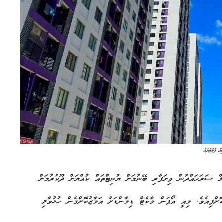
ޔާ ފްލެޓްތައް
ެ ކޮމާޝަލް ސަރަހައްދުން ވިޔަފާރި ބޭނުމަށް ޔުނިޓްތައް ކުއްޔަށް ދޫކުރުމަށް
ފިއެވެ. މިއީ އޯޕަން މާކެޓް ޑިމާންޑަށް އަމާޒުކޮށްގެން ހުޅުވާލި