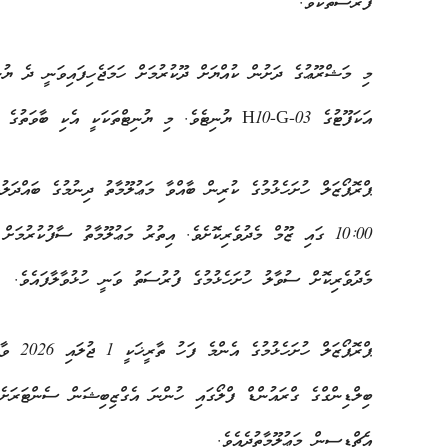
ފުރުސަތެކެވެ.
އަކަފޫޓުގެ H10-G-03 ޔުނިޓެވެ. މި ޔުނިޓްތަކަކީ އެކި ބާވަތުގެ ވިޔަފާރިތަކަށް ފުރުސަތު ލިބޭގޮތަށް ހުޅުވާލެވިފައިވާ ތަންތަނެވެ.
މެދުވެރިކޮށް ސުވާލު ހުށަހެޅުމުގެ ފުރުސަތު ވަނީ ހުޅުވާލާފައެވެ.
ބިލްޑިންގްގެ ގްރައުންޑް ފްލޯގައި ހުންނަ އެގްޒިބިޝަން ސެންޓަރަށެވ
އެޗްޑީސީން މަޢުލޫމާތުދެއެވެ.