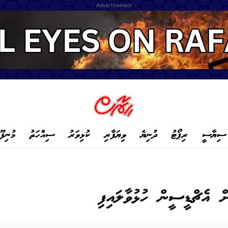
- Advertisement -
ސިޔާސީ
ރިޕޯޓު
ދުނިޔެ
ވިޔަފާރި
ކުޅިވަރު
ސިއްހަތު
މުނިފޫ
ް އެޗްޑީސީން ހުޅުވާލައިފި