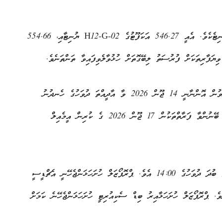
މި މަޝްރޫޢުގެ ދަށުން ކުއްޔަށް ދޫކުރުމަށް ހަމަޖެހިފައިވަނީ ދެ ޔުނިޓެކެވެ. އެއީ 546.27 އަކަފޫޓުގެ H12-G-02 ޔުނިޓާއި، 554.66
ޕްރޮޕޯޒަލް ހުށަހެޅުމުގެ ކުރިން ބާއްވާ މަޢުލޫމާތު ދިނުމުގެ ބައްދަލުވުން އޮންނާނީ 14 ޖޫން 2026 ވާ އާދީއްތަ ދުވަހުގެ ހެނދުނު
10:00 ގައި ޒޫމް މެދުވެރިކޮށެވެ. އިތުރު މަޢުލޫމާތު ސާފުކުރުމަށް ބޭނުންވާ ފަރާތްތަކުން 17 ޖޫން 2026 ގެ ކުރިން އީމެއިލް
ޕްރޮޕޯޒަލް ހުށަހެޅުމުގެ އެންމެ ފަހު ތާރީޚަކީ 1 ޖުލައި 2026 ވާ ބުދަ ދުވަހުގެ 14:00 އެވެ. ޕްރޮޕޯޒަލް ހުށަހަޅަންޖެހޭނީ އެޗްޑީސީ
ެ. ޕްރޮޕޯޒަލް ހުށަހަޅާއިރު ބިޑް ސެކިއުރިޓީ ހުށަހަޅަންޖެހޭނެ ކަމަށް