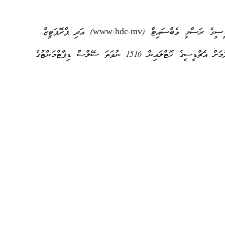
މި މަޝްރޫޢާ ގުޅޭ ރިކުއެސްޓް ފޯ ޕްރޮޕޯޒަލް ލިޔެކިޔުންތައް އެޗްޑީސީގެ ރަސްމީ ވެބްސައިޓް (www.hdc.mv) އަދި ޕްރޮޕަޓީޒް
ވެބްސައިޓުން ހިލޭ ޑައުންލޯޑް ކުރެވޭނެއެވެ. އިތުރު މަޢުލޫމާތު ހޯދުމަށް އެޗްޑީސީގެ ހޮޓްލައިން 1516 ނުވަތަ ސޭލްސް ޑިޕާޓްމަންޓުގެ