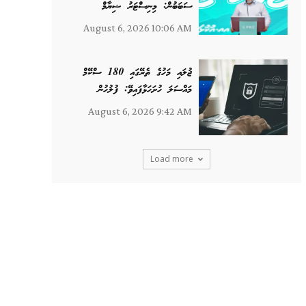
ސަބަބުން: މިނިސްޓަރު ޝިޔާމް
August 6, 2026 10:06 AM
ޖުލައި މަހުގެ ތެރޭގައި 180 ސްކޭމް
މައްސަލަ ހުށަހަޅާފައިވޭ: ފުލުހުން
August 6, 2026 9:42 AM
Load more