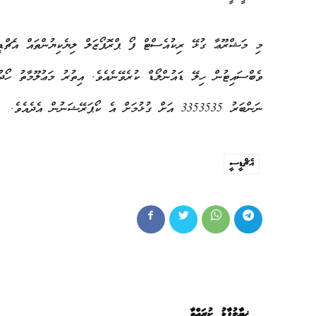
ނަންބަރު 3353535 އަށް ގުޅުމަށް އެ ކޯޕަރޭޝަނުން އެދެއެވެ.
އެޗްޑީސީ
ޚިޔާލުފާޅު ކުރައްވާ