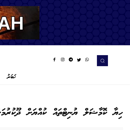
ޚަބަރު
ހިޔާ ކޮމާޝަލް ޔުނިޓްތައް ކުއްޔަށް ދޫކުރުމަށ