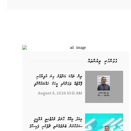
ގުޅުންހުރި ލިޔުންތައް
ތިން ލައްކަ އަށްވުރެ ގިނަ ރުފިޔާހުރި
ފޮއްޓެއް ވަގަށްނެގި މީހަކު ހައްޔަރުކޮށްފި
August 6, 2026 10:11 AM
މިއަދު މިއޮއް ޙާލަތު މެދުވެރިވީ އެމްޑީޕީ
ސަރުކާރުން ބެލުމެއްނެތި ޗާޕުކުރި ފައިސާގެ