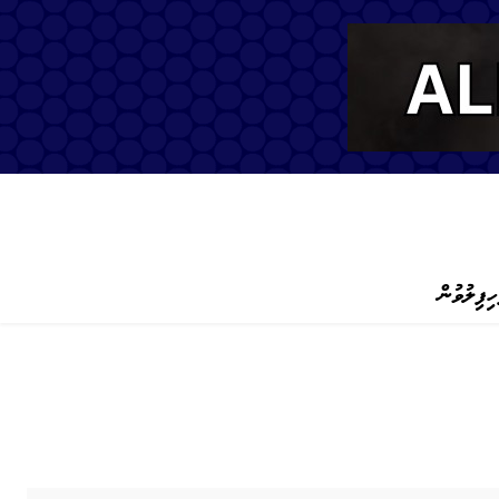
ހިފިލުވުން