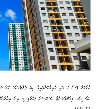
ހި
ހުޅުމާލެ ފޭސް 2 ގައި ގާއިމުކޮށްފައިވާ ހިޔާ ފްލެޓްތަކުގ
ހައުސިންގ ޑިވެލޮޕްމަންޓް ކޯޕަރޭޝަން (އެޗްޑީސީ) އިން އިޢުލާންކޮށް