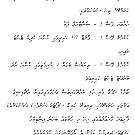
ހުޅުމާލޭގެ ތިން ސަރަހައްދަކީ؛
ހުޅުމާލެ ފޭސް 1 – ސެންޓްރަލް ޕާކު
ހުޅުމާލެ ފޭސް 1 – ފްލެޓް 137 ކައިރީގައި ހުންނަ ހެދިކާ ޓެންޓު
ކައިރި.
ހުޅުމާލެ ފޭސް 2 – ވިނަރެސް ޓަވަރު 9 ކުރިމަތީގައި ހުންނަ ރޯދަ
މާރުކޭޓް ޓެންޓު ކައިރިއެވެ.
ވޯލްޑް ކަޕުގެ ފޯރި މުޅި ރާއްޖޭގައިވެސް ގަދަވެފައިވާއިރު، އެޗްޑީސީގެ
އަމާޒަކީ ހުޅުމާލޭގައި ދިރިއުޅޭ ހުރިހާ ސަޕޯޓަރުންނަށްވެސް އަމާންކަމާއެކު
ފޯރިގަދަ މާހައުލެއްގައި ހިލޭ މި މެޗުތައް ބެލޭނެ އިންތިޒާމު
ހަމަޖައްސައިދިނުން ކަމަށް އެ ކޯޕަރޭޝަނުން ހާމަކުރެއެވެ.