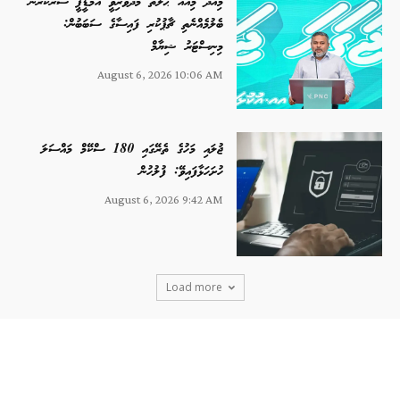
މިއަދު މިއޮއް ޙާލަތު މެދުވެރިވީ އެމްޑީޕީ ސަރުކާރުން
ބެލުމެއްނެތި ޗާޕުކުރި ފައިސާގެ ސަބަބުން:
މިނިސްޓަރު ޝިޔާމް
August 6, 2026 10:06 AM
ޖުލައި މަހުގެ ތެރޭގައި 180 ސްކޭމް މައްސަލަ
ހުށަހަޅާފައިވޭ: ފުލުހުން
August 6, 2026 9:42 AM
Load more