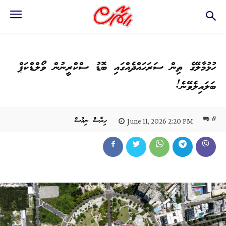
ހުޅުމާލޭގެ ތިން ސަރަހައްދެއްގައި ބޮޑު ސްކްރީނުން ވޯލްޑްކަޕް
ބަލައިލެވޭނެ!
0
ހިރާސް ނިއުސް
June 11, 2026 2:20 PM