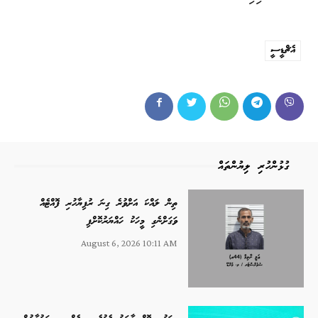
އެޗްޑީސީ
ގުޅުންހުރި ލިޔުންތައް
ތިން ލައްކަ އަށްވުރެ ގިނަ ރުފިޔާހުރި ފޮއްޓެއް
ވަގަށްނެގި މީހަކު ހައްޔަރުކޮށްފި
August 6, 2026 10:11 AM