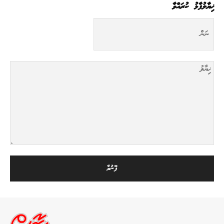
ޚިޔާލުފާޅު ކުރައްވާ