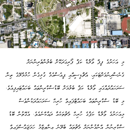
މި އަހަރުގެ ފީފާ ވޯލްޑް ކަޕް ފޯރިގަދަކޮށް ބެލުންތެރިންނަށް
ގެނެސްދިނުމަށްޓަކައި، އެޗްޑީސީއާއި ޕީއެސްއެމް ގުޅިގެން ހުޅުމާލޭގެ ތިން
ސަރަހައްދެއްގައި ވޯލްޑް ކަޕް ބެލުމަށް ބޮޑުސްކްރީންތައް ބަހައްޓައިފިއެވެ.
މި ބޮޑު ސްކްރީންތައް ބަހައްޓާފައިވާ ހުރިހާ ސަރަހައްދަކުންވެސް
މިއަހަރުގެ ވޯލްޑް ކަޕްގެ ހުރިހާ މެޗުތަކެއް ދައްކާނެއެވެ. އެގޮތުން ބޮޑު
ސްކްރީނުން އާންމުންނަށް މެޗުތައް ބެލޭނެ އިންތިޒާމު ހަމަޖައްސާފައިވާ