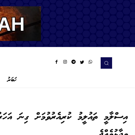
ޚަބަރު
އިސްލާމީ ތައުލީމު ކުރިއެރުވުމަށް ގިނަ އަހަރ
ވިދާޅުވެއްޖެ