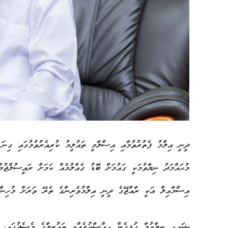
ދީނީ އިލްމު ފެތުރުވުމާއި އިސްލާމީ ތައުލީމު ކުރިއެރުވުމުގައި ގިނަ
މުޙައްމަދު ނިޔާވުމަކީ ގައުމަށް ބޮޑު ގެއްލުމެއް ކަމަށް ރައީސުލްޖު
އިސްމާއިލް އަކީ
ރާއްޖޭގެ ދީނީ އިލްމުވެރިންގެ ތެރޭ ވަރަށް މުހިންމ
ޝައިހ ނިޔާވުމާ ގުޅިގެން ހިއްސާކުރެއްވި ތައުޒިޔާގެ މެސެޖުގައި، 