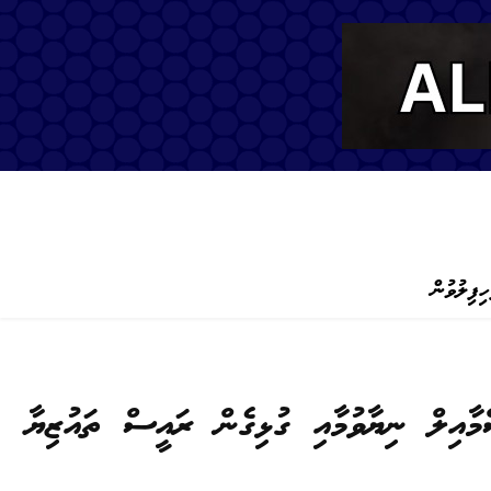
ހިފިލުވުން
މާއިލް ނިޔާވުމާއި ގުޅިގެން ރައީސް ތައުޒިޔާ