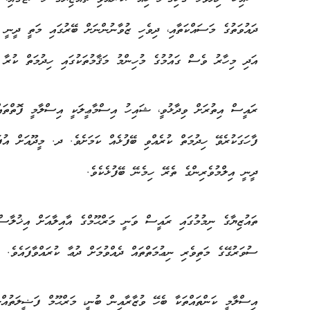
ދައުވަތުގެ މަސައްކަތާއި، ދިވެހި ޒުވާނުންނަށް ބޭރުގައި މަތީ ދީނީ ތ
އަދި މިހާރު ވެސް ގައުމުގެ މުހިންމު މަޤާމުތަކުގައި ހިދުމަތް ކުރާ 
ރައީސް އިތުރަށް ވިދާޅުވީ، ޝައިހު އިސްމާޢީލަކީ އިސްލާމީ ފޮތްތައް
ފާހަގަކުރެވޭ ހިދުމަތް ކުރެއްވި ބޭފުޅެއް ކަމަށެވެ. ދ. މީދޫއަށް އު
ދީނީ އިލްމުވެރިންގެ ތެރޭ ހިމެނޭ ބޭފުޅެކެވެ.
ތައުޒިޔާގެ ނިމުމުގައި ރައީސް ވަނީ މަރްޙޫމްގެ އާއިލާއަށް އިޚުލާސް
ސުވަރުގޭގެ މަތިވެރި ނިޢުމަތްތައް ދެއްވުމަށް ދުޢާ ކުރައްވާފައެވެ.
އިސްލާމީ ކަންތައްތަކާ ބެހޭ ވުޒާރާއިން ބުނީ، މަރްޙޫމް ފަޟީލަތުއް