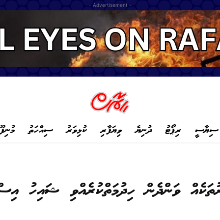
- Advertisement -
ސިޔާސީ
ރިޕޯޓު
ދުނިޔެ
ވިޔަފާރި
ކުޅިވަރު
ސިއްހަތު
މުނިފޫ
ުތަކެއް ވަންދެން ހިދުމަތްކުރެއްވި ޝައިހު އިސް