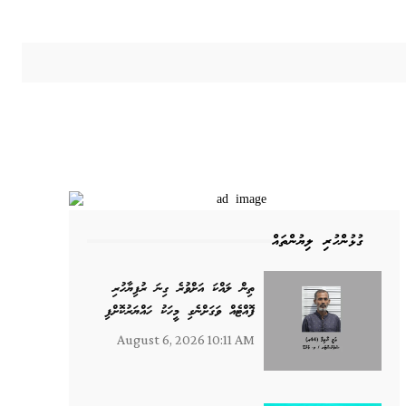
ގުޅުންހުރި ލިޔުންތައް
ތިން ލައްކަ އަށްވުރެ ގިނަ ރުފިޔާހުރި
ފޮއްޓެއް ވަގަށްނެގި މީހަކު ހައްޔަރުކޮށްފި
August 6, 2026 10:11 AM