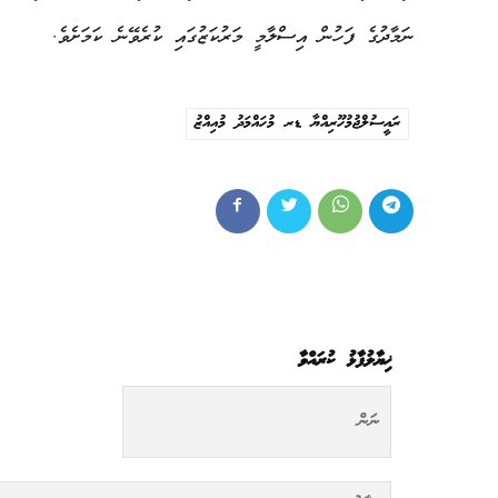
ނަމާދުގެ ފަހުން އިސްލާމީ މަރުކަޒުގައި ކުރެވޭނެ ކަމަށެވެ.
ރައީސުލްޖުމުހޫރިއްޔާ ޑރ މުހައްމަދު މުއިއްޒު
ޚިޔާލުފާޅު ކުރައްވާ