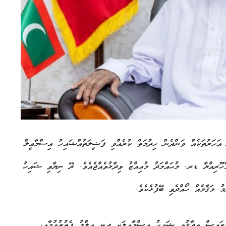
 އަހަރުތަކެއް ވަންދެން ހިދުމަތް ކުރެއްވި ފަޟީލަތުއްޝައިހު އިސްމާޢީލް
މްހޫރިއްޔާ ޑރ. މުޙައްމަދު މުޢިއްޒު ވިދާޅުވެއްޖެއެވެ. ރޭ ނިޔާވި ޝައިހު
ު މަޤާމެއް ހޯއްދެވި ބޭފުޅެކެވެ.
ރައީސް ވިދާޅުވީ ޝައިހު އިސްމާޢީލަކީ ދީނީ އިލްމު ފެތުރުވުމާއި،