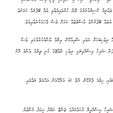
ައުލީމު ހާސިލުކުރުމުގެ ދޮރު ހުޅުވައިދެއްވި އެއް ބޭފުޅެއް ކަމަށެވެ.
އެތައް ބޭފުޅުންގެ އުސްތާޒެއް ކަމަށް ވެސް ފާހަގަކުރެއްވިއެވެ.
 ދިވެހިބަހަށް ނަގައި ޝާއިޢުކޮށް، އިލްމު އާންމުކުރުމުގައި ވެސް
ފަން ޝައިހު އިސްމާޢީލަކީ، ދިވެހި ރާއްޖޭގެ ކުރީ ޖީލުގެ އެންމެ މޮޅު
ތެރި ހިތާމަ ފާޅުކޮށް، މާތް ﷲ މަރްޙޫމަށް ރަޙްމަތް ލައްވައި،
ޝައިހު އިސްމާޢީލް މުޙައްމަދުގެ ޖަނާޒާ ނަމާދު މިއަދު މެންދުރު