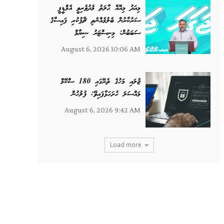
މިއަދު މިއޮއް ޙާލަތު މެދުވެރިވީ އެމްޑީޕީ
ސަރުކާރުން ބެލުމެއްނެތި ޗާޕުކުރި ފައިސާގެ
ސަބަބުން: މިނިސްޓަރު ޝިޔާމް
August 6, 2026 10:06 AM
ޖުލައި މަހުގެ ތެރޭގައި 180 ސްކޭމް
މައްސަލަ ހުށަހަޅާފައިވޭ: ފުލުހުން
August 6, 2026 9:42 AM
Load more