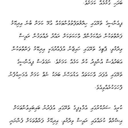
ބަދަހި ގުޅުމެއް ކަމަށެވެ.
ޕީއެންސީގެ ތެރޭގައި ހިޔާލުތަފާތުވުންތަކެއް އުޅޭ ކަމަށް ބުނެ އިދިކޮޅު
ފަރާތްތަކުން ދައްކަމުންދާ ވާހަކަތަކަށް ރައްދު ދެއްވަމުން ރައީސް
ވިދާޅުވީ، ޕާޓީގެ ތެރޭގައި ހައިޖާނު އުފެއްދުމަކީ އިދިކޮޅު ފަރާތްތަކުން
އަބަދުވެސް އުންމީދު ކުރާ ކަމެއް ކަމަށެވެ. ނަމަވެސް ޕީއެންސީގެ
ތެރޭގައި އެފަދަ ވާހަކަތައް އަޑުއަހާނެ ބަޔަކު ނެތް ކަމަށް އެމަނިކުފާނު
ފާހަގަކުރެއްވިއެވެ.
ކުރީގެ ސަރުކާރުގައި އެމްޑީޕީގެ ތެރޭގައި އުފެދުނު ބައިބައިވުންތަކަށް
އިޝާރާތް ކުރައްވައި ރައީސް ވިދާޅުވީ، އިދިކޮޅު ފަރާތްތަކަށް ފެންނަނީ