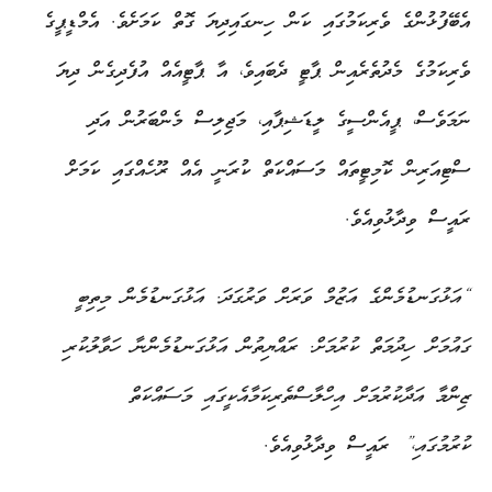
އެބޭފުޅުންގެ ވެރިކަމުގައި ކަން ހިނގައިދިޔަ ގޮތް ކަމަށެވެ. އެމްޑީޕީގެ
ވެރިކަމުގެ މެދުތެރެއިން ޕާޓީ ދެބައިވެ، އާ ޕާޓީއެއް އުފެދިގެން ދިޔަ
ނަމަވެސް، ޕީއެންސީގެ ލީޑަޝިޕާއި، މަޖިލިސް މެންބަރުން އަދި
ސްޓިއަރިން ކޮމިޓީތައް މަސައްކަތް ކުރަނީ އެއް ރޫހެއްގައި ކަމަށް
ރައީސް ވިދާޅުވިއެވެ.
“އަޅުގަނޑުމެންގެ އަޒުމް ވަރަށް ވަރުގަދަ. އަޅުގަނޑުމެން މިތިބީ
ގައުމަށް ހިދުމަތް ކުރުމަށް. ރައްޔިތުން އަޅުގަނޑުމެންނާ ހަވާލުކުރި
ޒިންމާ އަދާކުރުމަށް އިހްލާސްތެރިކަމާއެކީގައި މަސައްކަތް
ކުރުމުގައި،”
ރައީސް ވިދާޅުވިއެވެ.