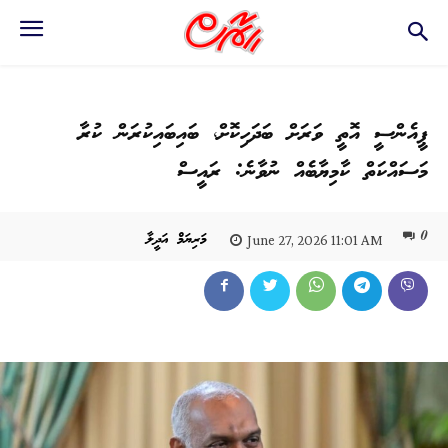
ޕީއެންސީ އޮތީ ވަރަށް ބަދަހިކޮށް، ބައިބައިކުރަން ކުރާ
މަސައްކަތް ކާމިޔާބެއް ނުވާނެ: ރައީސް
0
މަރިޔަމް އަދީލާ
June 27, 2026 11:01 AM