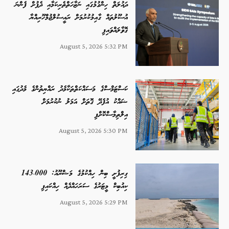
ދައުލަތް ހިންގުމުގައި ނަޒާހަތްތެރިކަމާއި ދެފުށް ފެންނަ
އުސޫލުތައް ގާއިމުކުރުމަށް ރައީސުލްޖުމްހޫރިއްޔާ
ގޮވާލައްވައިފި
August 5, 2026 5:32 PM
ކަސްޓަމްސްގެ މަސައްކަތްތަކާމެދު ރައްޔިތުންގެ މެދުގައި
ޝައްކު އުފެދޭ ގޮތަށް އަމަލު ނުކުރުމަށް
އިލްތިމާސްކޮށްފި
August 5, 2026 5:30 PM
ގިރިފުށީ ބިން ހިއްކުމުގެ މަޝްރޫއު: 143،000
ކިއުބިކް މީޓަރުގެ ސަރަހައްދެއް ހިއްކައިފި
August 5, 2026 5:29 PM