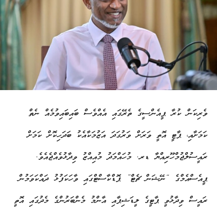
ވެރިކަން ކުރާ ޕީއެންސީގެ ތެރޭގައި އެއްވެސް ބައިބައިވުމެއް ނެތް
ކަމަށާއި، ޕާޓީ އޮތީ ވަރަށް ވަރުގަދަ އަޒުމަކާއެކު ބަދަހިކޮށް ކަމަށް
ރައީސުލްޖުމްހޫރިއްޔާ ޑރ. މުހައްމަދު މުއިއްޒު ވިދާޅުވެއްޖެއެވެ.
ޕީއެސްއެމްގެ “ނޭޝަން ޗެޓް” ޕޮޑްކާސްޓްގައި ވާހަކަފުޅު ދައްކަވަމުން
ރައީސް ވިދާޅުވީ ޕާޓީގެ ލީޑަޝިޕާއި އާންމު މެންބަރުންގެ މެދުގައި އޮތީ