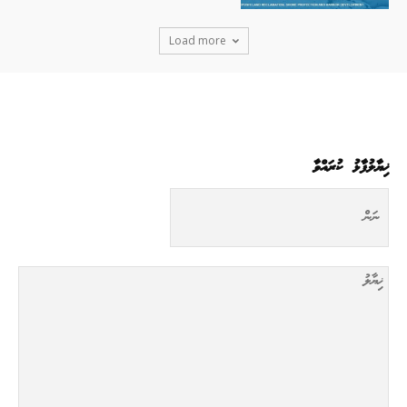
Load more
ޚިޔާލުފާޅު ކުރައްވާ