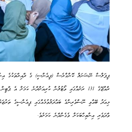
ޕީޕަލްސް ނޭޝަނަލް ކޮންގްރެސް (ޕީއެންސީ) ގެ ދާއިރާތަކުގެ އިންތިހ
ރާއްޖޭގެ 131 ރަށެއްގައި ވޯޓުލުން ކުރިއަށްދާނެ ކަމަށް އެ ޕ
މިއަދު ބޭއްވި ނޫސްވެރިންގެ ބައްދަލުވުމެއްގައި ޕީއެންސީގެ ތަރުޖަމ
ވާދަވެރި އިންތިހާބަކަށް ވެގެންދާނެ ކަމަށެވެ.