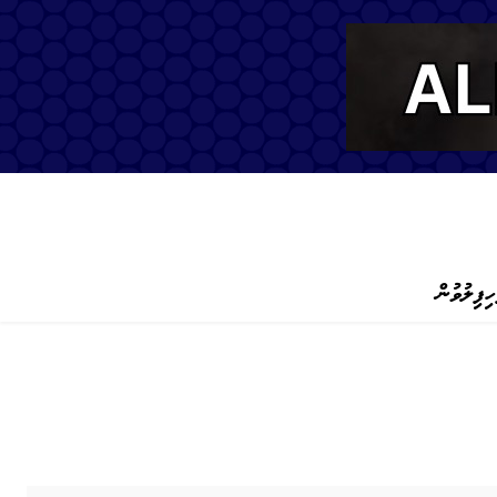
ހިފިލުވުން