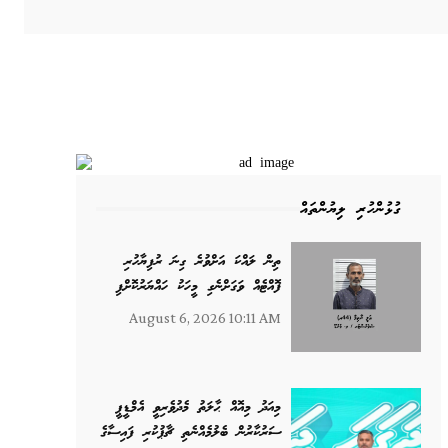
ގުޅުންހުރި ލިޔުންތައް
ތިން ލައްކަ އަށްވުރެ ގިނަ ރުފިޔާހުރި
ފޮއްޓެއް ވަގަށްނެގި މީހަކު ހައްޔަރުކޮށްފި
August 6, 2026 10:11 AM
މިއަދު މިއޮއް ޙާލަތު މެދުވެރިވީ އެމްޑީޕީ
ސަރުކާރުން ބެލުމެއްނެތި ޗާޕުކުރި ފައިސާގެ