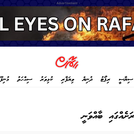
- Advertisement -
ސިޔާސީ
ރިޕޯޓު
ދުނިޔެ
ވިޔަފާރި
ކުޅިވަރު
ސިއްހަތު
މުނިފޫ