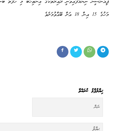
ޕީއެންސީން ނިންމާފައިވަނީ ދާއިރާތަކުގެ އިންތިހާބު މި ހަފްތާ ބަން
މަހުގެ 15 އިން 18 އަށް ބޭއްވުމަށެވެ
ޚިޔާލުފާޅު ކުރައްވާ