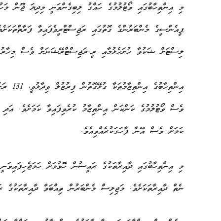
ޕީއެންސީގެ މެންބަރުންގެ ގޮތުގައި ރަޖިސްޓްރީވެފައިވާ ފަރާތްތަކަށެވ
ލިސްޓަށް ޝަކުވާ ހުށަހެޅުމާއި ރީ-ރަޖިސްޓްރޭޝަނަށް ވެސް މިހާރު 
އިންތިހާބ
ވެސް ވޯޓުލުމުގެ ކަންކަން އިންތިޒާމު ކުރެވިފައިވާ ކަމަށެވެ. އަދި 
ކަމަށް ވެސް އޭނާ ފާހަގަކުރެއްވިއެވެ.
މި އިންތިހާބުގައި ދާއިރާތަކުގެ ރައީސުން ހޮވުމަށް ހަމަޖެހިފައިވަނީ
ނެތް ދާއިރާތަކަށެވެ. މަޖިލިސް މެންބަރުން ތިއްބަވާ ދާއިރާތަކުގެ ރ