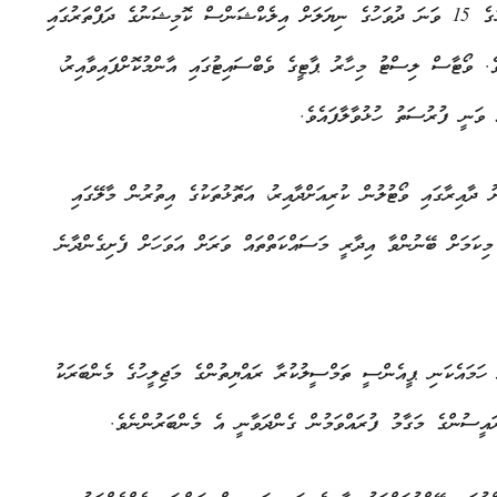
މި އިންތިހާބުގައި ވޯޓުލުމުގެ ހައްގު ލިބިގެންވަނީ މިދިޔަ ޖޫން މަހުގެ 15 ވަނަ ދުވަހުގެ ނިޔަލަށް އިލެކްޝަންސް ކޮމިޝަނުގެ ދަފްތަރުގައި
ެ. ވޯޓާސް ލިސްޓު މިހާރު ޕާޓީގެ ވެބްސައިޓުގައި އާންމުކޮށްފައިވާއިރު،
ވަނީ ފުރުސަތު ހުޅުވާލާފައެވެ.
ުގެ އިންތިޒާމުތަކާ ގުޅޭގޮތުން ފިރުޒުލް ވިދާޅުވީ، 131 ރަށު ދާއިރާގައި ވޯޓުލުން ކުރިއަށްދާއިރު، އަތޮޅުތަކުގެ އިތުރުން މާލޭގައި
މިކަމަށް ބޭނުންވާ އިދާރީ މަސައްކަތްތައް ވަރަށް އަވަހަށް ފެށިގެންދާނެ
 ހަމައެކަނި ޕީއެންސީ ތަމްސީލުކުރާ ރައްޔިތުންގެ މަޖިލީހުގެ މެންބަރަކު
ައީސުންގެ މަގާމު ފުރައްވަމުން ގެންދަވާނީ އެ މެންބަރުންނެވެ.