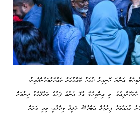
ާބު އަންނަ ހޮނިހިރު ދުވަހު ބޭއްވުމަށް ތައްޔާރުވަމުންދާއިރު،
ާޓީން ހާމަކޮށްފިއެވެ. މި އިންތިހާބާ ގުޅޭ އެންމެ ފަހުގެ މައުލޫމާތު ދިނުމަށް
ާނު މުޙައްމަދު ފިރުޒުލް ޢަބްދުﷲ ޚަލީލް ވިދާޅުވީ، މިއީ ވަރަށް