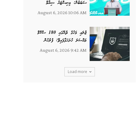
ސަބަބުން: މިނިސްޓަރު ޝިޔާމް
August 6, 2026 10:06 AM
ޖުލައި މަހުގެ ތެރޭގައި 180 ސްކޭމް
މައްސަލަ ހުށަހަޅާފައިވޭ: ފުލުހުން
August 6, 2026 9:42 AM
Load more