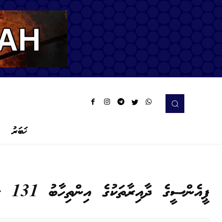
ޚަބަރު
ޕީއެންސީގެ ދާއިރާތަކުގެ އިންތިހާބު 131 ރަށެއްގައި ބާއްވަނީ