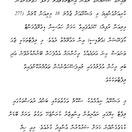
ޗައިނާގެ ޝެންޔަންގް ޔުއާން އިންޓެލެކްޗުއަލް ގުރޫޕާ ހަވާލުކޮށްގެން
ކުރިއަށްގެންދިޔަ މި މަޝްރޫއަށް ޖުމްލަ 18 މިލިއަން ޑޮލަރު (277
މިލިއަން ރުފިޔާ) ހޭދަވެފައިވާ ކަމަށް ހައުސިން ޑިވެލޮޕްމަންޓް
ކޯޕަރޭޝަން (އެޗްޑީސީ) އިން މައުލޫމާތު ދެއެވެ. މި ލިފްޓްތަކަކީ ޖާގަ
ތަނަވަސް، ގިނަ އަދަދެއްގެ މީހުންނަށް އެއްފަހަރާ ބޭނުންކުރެވޭނެ އަދި
ބަލި މީހުން އުފުލުމުގައި ލުއިފަސޭހަވާނެހެން ތައްޔާރުކޮށްފައިވާ
ލިފްޓްތަކެކެވެ.
މި މަޝްރޫއު ނިމުމާއެކު، ސްކޫލް ވަގުތުތަކާއި ބަންދު ދުވަސްތަކުގައި
ލިފްޓް ކިޔޫގައި ރައްޔިތުން އިންތިޒާރު ކުރަންޖެހޭ ވަގުތު ވަރަށް ބޮޑަށް
ކުޑަވެގެންދާނެ ކަމަށް ސަރުކާރުން އުންމީދު ކުރެއެވެ. މިއީ ހިޔާ