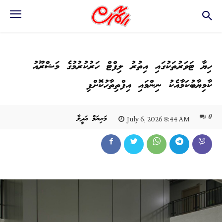
ހިޔާ ޓަވަރުތަކުގައި އިތުރު ލިފްޓް ހަރުކުރުމުގެ މަޝްރޫއު
ކާމިޔާބުކަމާއެކު ނިންމައި އިފްތިތާހުކޮށްފި
0
މަރިޔަމް އަދީލާ
July 6, 2026 8:44 AM