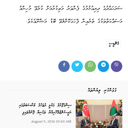
ސަރަހައްދުގެ ދިރިއުޅުމުގެ ފެންވަރު މަތިކުރުމަށް ކުރެވޭ މުހިންމު
މަސައްކަތްތަކުގެ ތެރެއިން ފާހަގަކޮށްލެވޭ ބޮޑު މަޝްރޫއެކެވެ.
އެޗްޑީސީ
ގުޅުންހުރި ލިޔުންތައް
ސިންގަޕޫރުގެ ގައުމީ ދުވަހުގެ މުނާސަބަތުގައި
ރައީސުލްޖުމްހޫރިއްޔާ ތަހުނިޔާ ފޮނުއްވައިފި
August 9, 2026 10:40 AM