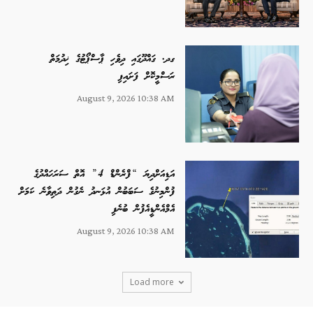
ގދ. ގައްދޫގައި ދިވެހި ޕާސްޕޯޓުގެ ޚިދުމަތް
ރަސްމީކޮށް ފަށައިފި
August 9, 2026 10:38 AM
އަޑިއަށްދިޔަ “ފްރެންޑް 4” އޮތް ސަރަހައްދުގެ
ފުންމިނުގެ ސަބަބުން އުޅަނދު ނެގުން ދަތިވާނެ ކަމަށް
އެމްއެންޑީއެފުން ބުނެފި
August 9, 2026 10:38 AM
Load more