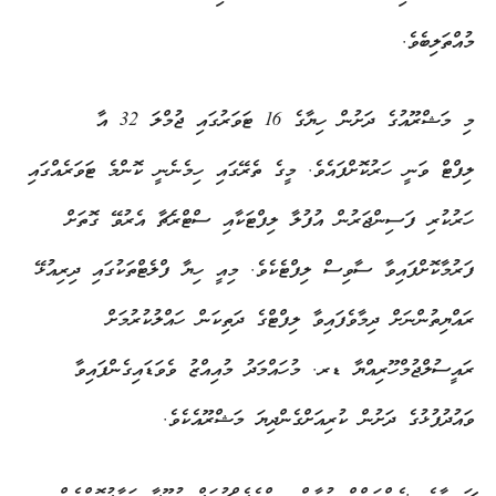
މުއްތަލިބެވެ.
މި މަޝްރޫއުގެ ދަށުން ހިޔާގެ 16 ޓަވަރުގައި ޖުމްލަ 32 އާ
ލިފްޓް ވަނީ ހަރުކޮށްފައެވެ. މީގެ ތެރޭގައި ހިމެނެނީ ކޮންމެ ޓަވަރެއްގައި
ހަރުކުރި ފަސިންޖަރުން އުފުލާ ލިފްޓަކާއި ސްޓްރެޗާ އެރުވޭ ގޮތަށް
ފަރުމާކޮށްފައިވާ ސާވިސް ލިފްޓެކެވެ. މިއީ ހިޔާ ފްލެޓްތަކުގައި ދިރިއުޅޭ
ރައްޔިތުންނަށް ދިމާވެފައިވާ ލިފްޓްގެ ދަތިކަން ހައްލުކުރުމަށް
ރައީސުލްޖުމްހޫރިއްޔާ ޑރ. މުހައްމަދު މުއިއްޒު ވެވަޑައިގެންފައިވާ
ވައުދުފުޅުގެ ދަށުން ކުރިއަށްގެންދިޔަ މަޝްރޫއެކެވެ.