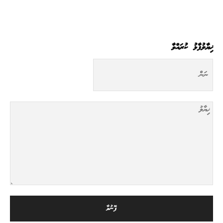
ޚިޔާލުފާޅު ކުރައްވާ