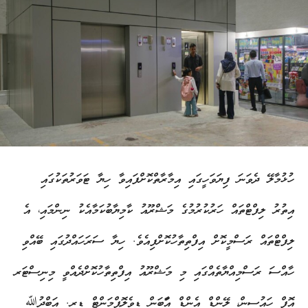
ހުޅުމާލޭ ދެވަނަ ފިޔަވަހީގައި އިމާރާތްކޮށްފައިވާ ހިޔާ ޓަވަރުތަކުގައި
އިތުރު ލިފްޓްތައް ހަރުކުރުމުގެ މަޝްރޫއު ކާމިޔާބުކަމާއެކު ނިންމައި، އެ
ލިފްޓްތައް ރަސްމީކޮށް އިފްތިތާހުކޮށްފިއެވެ. ހިޔާ ސަރަހައްދުގައި ބޭއްވި
ހާއްސަ ރަސްމިއްޔާތެއްގައި މި މަޝްރޫއު އިފްތިތާހުކޮށްދެއްވީ މިނިސްޓަރ
އޮފް ހައުސިން، ލޭންޑް އެންޑް އަާބަން ޑިވެލޮޕްމަންޓް ޑރ. އަބްދުﷲ