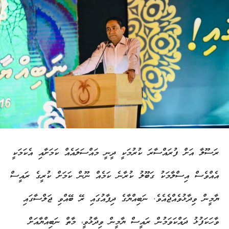
ރަސޫލާ އަށް ފުރައްސާރަ ކުރުމަކީ ދީނީ މައްސަލައެއް ކަމަށާއި އެކަމަކީ
އެއްވެސް އިސްލާމަކު ގަބޫލު ކުރާނެ ކަމެއް ނޫން ކަމަށް ކުރީގެ ރައީސް
ޔާމީން ވިދާޅުވެއްޖެއެވެ. ނަބިއްޔާގެ ދިފާއުގައި ރޭ ބޭއްވި ޖަލްސާގައި
ވާހަކަފުޅު ދައްކަވަމުން ރައީސް ޔާމީން ވިދާޅުވީ، މާތް ނަބިއްޔާއަށް