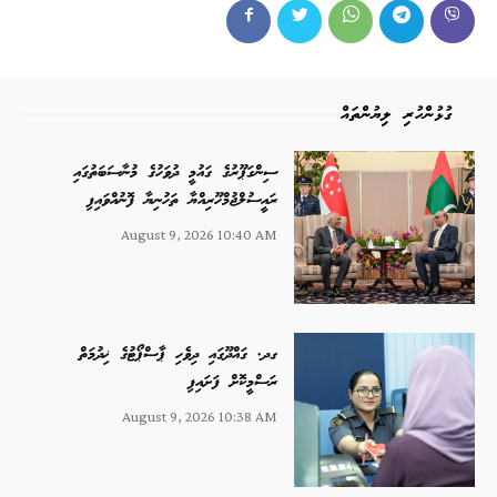
ގުޅުންހުރި ލިޔުންތައް
ސިންގަޕޫރުގެ ގައުމީ ދުވަހުގެ މުނާސަބަތުގައި
ރައީސުލްޖުމްހޫރިއްޔާ ތަހުނިޔާ ފޮނުއްވައިފި
August 9, 2026 10:40 AM
ގދ. ގައްދޫގައި ދިވެހި ޕާސްޕޯޓުގެ ޚިދުމަތް
ރަސްމީކޮށް ފަށައިފި
August 9, 2026 10:38 AM