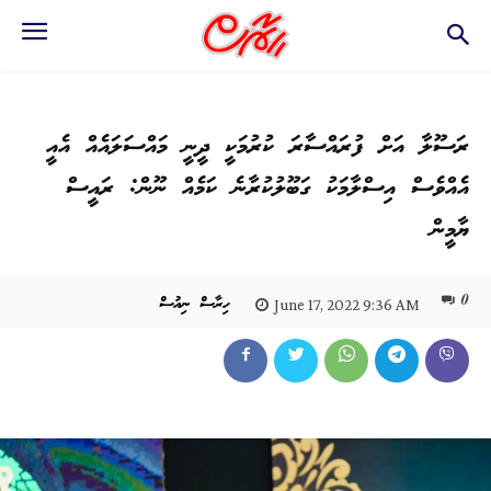
ރަސޫލާ އަށް ފުރައްސާރަ ކުރުމަކީ ދީނީ މައްސަލައެއް އެއީ
އެއްވެސް އިސްލާމަކު ގަބޫލުކުރާނެ ކަމެއް ނޫން: ރައީސް
ޔާމީން
0
ހިރާސް ނިއުސް
June 17, 2022 9:36 AM