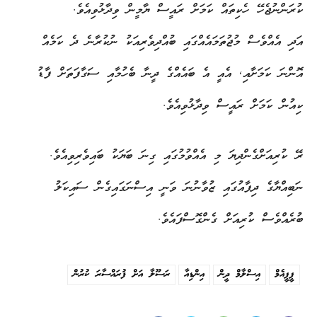
ކުރަންނުޖެހޭ ހެކިތައް ކަމަށް ރައީސް ޔާމީން ވިދާޅުވިއެވެ.
އަދި އެއްވެސް މުޖުތަމައެއްގައި ބުއްދިވެރިއަކު ނުކުރާނެ ދެ ކަމެއް
އޮންނަ ކަމަށާއި, އެއީ އެ ބައެއްގެ ދީނާ ބެހުމާއި ސަގާފަތަށް ފާޑު
ކިއުން ކަމަށް ރައީސް ވިދާޅުވިއެވެ.
ރޭ ކުރިއަށްގެންދިޔަ މި އެއްވުމުގައި ގިނަ ބަޔަކު ބައިވެރިވިއެވެ.
ނަބިއްޔާގެ ދިފާއުގައި ޒުވާނުނަ ވަނީ އިސްނަގައިގެން ސައިކަލު
ބުރެއްވެސް ކުރިއަށް ގެންގޮސްފައެވެ.
ޕީޕީއެމް
އިސްލާމް ދީން
އިންޑިއާ
ރަސޫލާ އަށް ފުރައްސާރަ ކުރުން