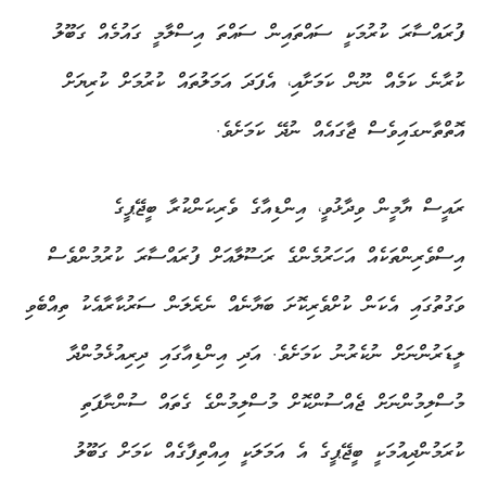
ފުރައްސާރަ ކުރުމަކީ ސައްތައިން ސައްތަ އިސްލާމީ ގައުމެއް ގަބޫލު
ކުރާނެ ކަމެއް ނޫން ކަމަށާއި، އެފަދަ އަމަލުތައް ކުރުމަށް ކުރިޔަށް
އޮތްތާނގައިވެސް ޖާގައެއް ނުދޭ ކަމަށެވެ.
ރައީސް ޔާމީން ވިދާޅުވީ، އިންޑިއާގެ ވެރިކަންކުރާ ބީޖޭޕީގެ
އިސްވެރިންތަކެއް އަހަރުމެންގެ ރަސޫލާއަށް ފުރައްސާރަ ކުރުމުންވެސް
ވަގުތުގައި އެކަން ކުށްވެރިކޮށަ ބަޔާނެއް ނެރެލަން ސަރުކާރާއެކު ތިއްބެވި
ލީޑަރުންނަށް ނުކެރުނު ކަމަށެވެ. އަދި އިންޑިއާގައި ދިރިއުޅެމުންދާ
މުސްލިމުންނަށް ޖެއްސުންކޮށް މުސްލިމުންގެ ގެތައް ސުންނާފަތި
ކުރަމުންދިއުމަކީ ބީޖޭޕީގެ އެ އަމަލަކީ އިއްތިފާގެއް ކަމަށް ގަބޫލު