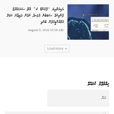
އަޑިއަށްދިޔަ “ފްރެންޑް 4” އޮތް ސަރަހައްދުގެ
ފުންމިނުގެ ސަބަބުން އުޅަނދު ނެގުން ދަތިވާނެ ކަމަށް
އެމްއެންޑީއެފުން ބުނެފި
August 9, 2026 10:38 AM
Load more
ޚިޔާލުފާޅު ކުރައްވާ