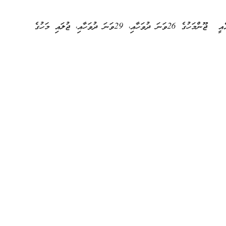
މިފަހަރު ޙައްޖާޖީން ފުރަން ހަމަޖެހިފައިވަނީ 3 ފްލައިޓެއްގައެވެ. އެއީ ޖޫންމަހުގެ 26ވަނަ ދުވަހާއި، 29ވަނަ ދުވަހާއި، ޖުލައި މަހުގެ