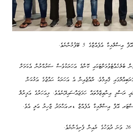
މިކް އެފެއާޒްގެ 5 ބޭފުޅުންނެވެ.
ން ބެލެހެއްޓެވުމަށްޓަކައި ކޮންމެ އަހަރަކުވެސް ސަރުކާރުން އެކަމަށް
ިއްޔާގައި ޤާއިމްވެ، ރާއްޖެއިން އެ އަހަރަކު ޙައްޖުގެ އަޅުކަން
ދީ ރަސްމީ އިންތިޒާމްތައް ހަމަޖައްސައިދޭނެއެވެ. މިއަހަރުގެ އަމީރުލް
ނިސްޓަރ އޮފް އިސްލާމިކް އެފެއާޒް ޑރ.އަޙްމަދު ޒާހިރު ޢަލީ އެވެ.
ެ.