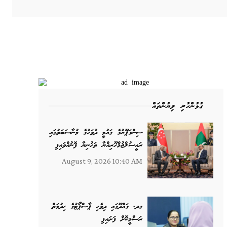
ގުޅުންހުރި ލިޔުންތައް
ސިންގަޕޫރުގެ ގައުމީ ދުވަހުގެ މުނާސަބަތުގައި
ރައީސުލްޖުމްހޫރިއްޔާ ތަހުނިޔާ ފޮނުއްވައިފި
August 9, 2026 10:40 AM
ގދ. ގައްދޫގައި ދިވެހި ޕާސްޕޯޓުގެ ޚިދުމަތް
ރަސްމީކޮށް ފަށައިފި