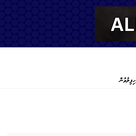
ހިފިލުވުން