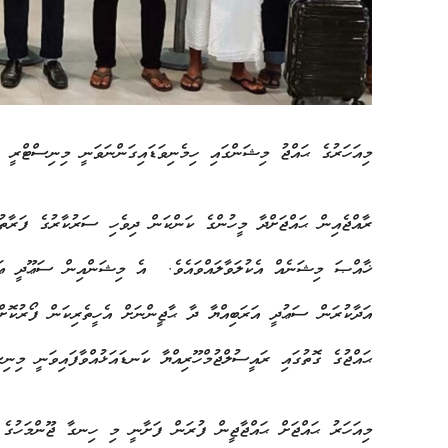
މިއަހަރުގެ ޙައްޖު މިޝަންގައި ހިމެނިވަޑައިގަންނަވަނީ މިނިސްޓްރީ އޮފް އިސްލާ
ރާއްޖެއިން ޙައްޖަށްދާ މީހުންގެ ކަންކަން ދިވެހި ސަރުކާރުގެ ފަރާތު
ޚާއްޞަ މިޝަނެއް އެކުލަވާލައްވައެވެ. އެ މިޝަންއިން ސަޢޫދީ ޢަރަބ
އަދާކުރަން ސަޢުދީ އަރަބިއްޔާ ދާ ޙާޖީންނަށް އެހީތެރިކަން ފޯރުކޮށް
ޙައްޖުގެ ގޮތުގައި ރައީސުލްޖުމްހޫރިއްޔާ ކަނޑައަޅުއްވާފައިވަނީ މި
މިއަހަރު ޙައްޖަށް ޙައްޖާޖީން ފުރަން ފަށާނީ މި ހިނގާ ޖޫންމަހުގެ 26 ވަނަ ދުވަހުގެ ރެއިން ފެށިގެންނެވ