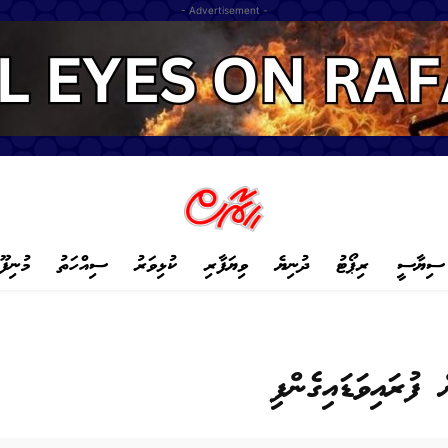
- Advertisement -
ސިޔާސީ
ރިޕޯޓު
ދުނިޔެ
ވިޔަފާރި
ކުޅިވަރު
ސިއްހަތު
މުނިފޫ
ފުރައިވަޑައިގެންފި