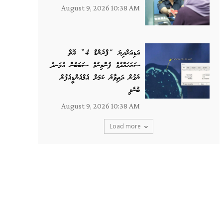
August 9, 2026 10:38 AM
އަޑިއަށްދިޔަ “ފްރެންޑް 4” އޮތް
ސަރަހައްދުގެ ފުންމިނުގެ ސަބަބުން އުޅަނދު
ނެގުން ދަތިވާނެ ކަމަށް އެމްއެންޑީއެފުން
ބުނެފި
August 9, 2026 10:38 AM
Load more