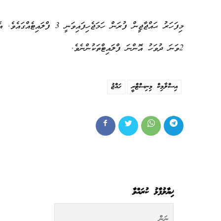
2ވަނަ ދުވަހު އޮންނަ ފްލައިޓްތަކުންނެވެ.
އިސްލާމިކް މިނިސްޓްރީ
ހައްޖު
ޚިޔާލުފާޅު ކުރައްވާ