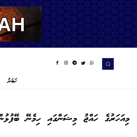
ޚަބަރު
މިއަހަރުގެ ހައްޖު މިޝަންގައި ހިމެނޭ ބޭފުޅުން 