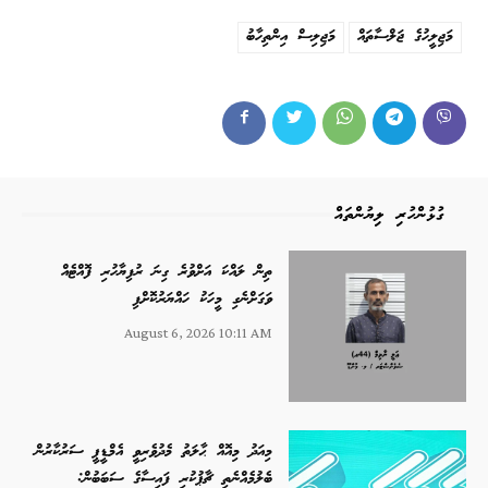
މަޖިލީހުގެ ޖަލްސާތައް
މަޖިލިސް އިންތިހާބު
ގުޅުންހުރި ލިޔުންތައް
ތިން ލައްކަ އަށްވުރެ ގިނަ ރުފިޔާހުރި ފޮއްޓެއް
ވަގަށްނެގި މީހަކު ހައްޔަރުކޮށްފި
August 6, 2026 10:11 AM
މިއަދު މިއޮއް ޙާލަތު މެދުވެރިވީ އެމްޑީޕީ ސަރުކާރުން
ބެލުމެއްނެތި ޗާޕުކުރި ފައިސާގެ ސަބަބުން: