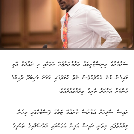
ސަރުކާރުގެ މިނިސްޓްރީތައް މަދުކުރަންޖެހޭ ކަމަށާއި މި ދައުލަތް އޮތީ
ލައިގެން ކާނެ އެއްޗެއްވެސް ނެތް ހާލަތުގައި ކަމަށަ މަހިބަދޫ ދާއިރާގެ
މެންބަރު އަހުމަދު ތާރިގު ވިދާޅުވެއްޖެއެވެ.
ރައީސް ސާލިހަށް އެޑްރެސް ކުރައްވާ ޓޮމްގެ ފޭސްބުކްގައި މިހެން
ލިޔުއްވާފައި މިވަނީ ރައީސް އަމީން އަވަހާރަވި މައްސަލާއިގެ ތަހުގީގު