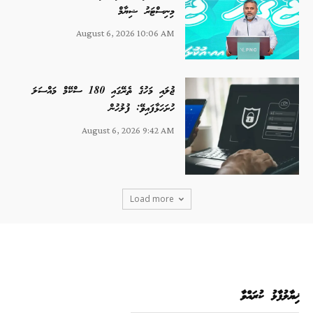
މިނިސްޓަރު ޝިޔާމް
August 6, 2026 10:06 AM
ޖުލައި މަހުގެ ތެރޭގައި 180 ސްކޭމް މައްސަލަ
ހުށަހަޅާފައިވޭ: ފުލުހުން
August 6, 2026 9:42 AM
Load more
ޚިޔާލުފާޅު ކުރައްވާ