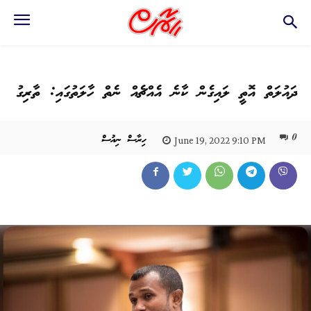
ދައުލަތް އޮތީ ލައިގެން ކާނެ އެއްޗެއް ނެތް ހާލަތުގައި: ތާރިގު
0
ހިރާސް ނިއުސް
June 19, 2022 9:10 PM