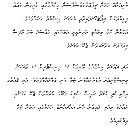
ކުރިއަށްދާ ކަމަށް ޗީފްއޮމްބަޑްސްޕާސަން ވިދާޅުވުމާއި ގުޅިގެން ބައެއް
މީޑިއާތަކުން ރިޕޯޓްކޮށްފައިވާތީ އެކަމަށް އިޝާރާތް ކުރަައްވައެވެ.
އެގޮތުން ޓޮމް ވިދާޅުވީ އަމީންދީދީ އަވަހާރަވި މައްސަލަ ބަލާ އޮފީސް
މިވަގުތަށް އުވާލައްވަން ޖެހޭ ކަމަށެވެ.
އަދި ދައުލަތް ހިންގުމުގެ އޮނިގަޑު 19 މިނިސްޓްރީން 13 ވަރަކަށް
މިނިސްޓްރީއަށް ކުޑަކުރައްވަން ޓޮމް ވަނީ ގޮވާލައްވާފައެވެ. އަދި ޤައުމުގެ
އިޤްތިސާދީ ހާލަތު ރައީސް ސާލިހު ގަބޫކު ކުރައްވަން ޖެހޭ ކަމަށާއި
ދައުލަތް މިއޮތީ ލައިގެން ކާނެ އެއްޗެއްނެތް ހާލަތުގައި ކަމަށް ޓޮމް
ވިދާޅުވިއެވެ.