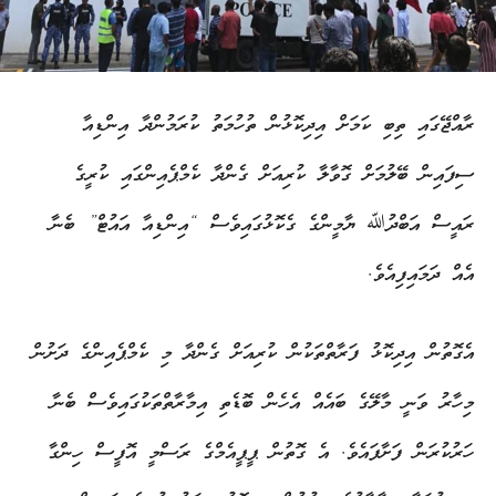
ރާއްޖޭގައި ތިބި ކަމަށް އިދިކޮޅުން ތުހުމަތު ކުރަމުންދާ އިންޑިއާ
ސިފައިން ބޭލުމަށް ގޮވާލާ ކުރިއަށް ގެންދާ ކެމްޕެއިންގައި ކުރީގެ
ރައީސް އަބްދުﷲ ޔާމީންގެ ގެކޮޅުގައިވެސް “އިންޑިއާ އައުޓް” ބެނާ
އެއް ދަމައިފިއެވެ.
އެގޮތުން އިދިކޮޅު ފަރާތްތަކުން ކުރިއަށް ގެންދާ މި ކެމްޕެއިންގެ ދަށުން
މިހާރު ވަނީ މާލޭގެ ބައެއް އެހެން ބޮޑެތި އިމާރާތްތަކުގައިވެސް ބެނާ
ހަރުކުރަން ފަށާފައެވެ. އެ ގޮތުން ޕީޕީއެމްގެ ރަސްމީ އޮފީސް ހިންގާ