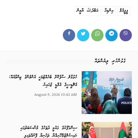
ޕީޕީއެމް
އިންޑިއާ
އަބްދުﷲ ޔާމީން
ގުޅުންހުރި ލިޔުންތައް
ހުޅުމާލެ ސާފުކޮށް ބެހެއްޓުމަކީ އެންމެންގެ ޒިންމާއެއް:
އެޗްޑީސީގެ އެމްޑީ ޒުހައިރު
August 9, 2026 10:42 AM
ސިންގަޕޫރުގެ ގައުމީ ދުވަހުގެ މުނާސަބަތުގައި
ރައީސުލްޖުމްހޫރިއްޔާ ތަހުނިޔާ ފޮނުއްވައިފި