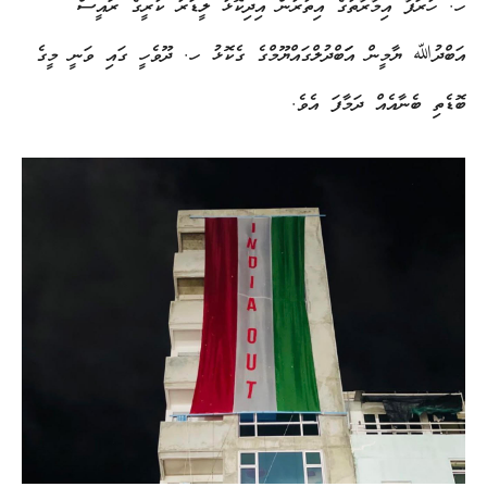
ހ. ހުރަފާ އިމާރާތުގެ އިތުރުން އިދިކޮޅު ލީޑަރު ކުރީގެ ރައީސް
އަބްދުﷲ ޔާމީން އަަބްދުލްގައްޔޫމްގެ ގެކޮޅު ހ. ދޫވެހީ ގައި ވަނީ މީގެ
ބޮޑެތި ބެނާއެއް ދަމާފަ އެވެ.