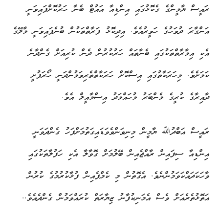
ރައީސް ޔާމީންގެ ގެކޮޅުގައި އިންޑިއާ އައުޓް ބެނާ ހަރުކޮށްފައިވަނީ
އަންގާރަ ދުވަހުގެ ހަވީރުއެވެ. އިދިކޮޅު ފަރާތްތަކުން ބުނެފައިވަނީ މާލޭގެ
އެކި އިމާރާތްތަކުގައި ބެނާތައް ހަރުކުރުން ދެން ކުރިއަށް ގެންދާނެ
ކަމަށެވެ. މިހަރަކާތުގައި އިސްކޮށް ހަރަކާތްތެރިވަމުންދަނީ ހޯރަފުށީ
ދާއިރާގެ ކުރީގެ މެންބަރު މުހައްމަދު އިސްމާއީލް އެވެ.
ރައީސް އަބްދުﷲ ޔާމީން މިނިވަންވެވަޑައިގަތުމަށްފަހު ގެންދަވަނީ
އިންޑިއާ ސިފައިން ރާއްޖެއިން ބޭލުމަށް ގޮވާލާ އެކި ހަފުލާތަކުގައި
ވާހަކަދައްކަވަމުންނެވެ. އެގޮތުން މި ކެމްޕެއިން ފުޅާކުރުމުގެ ކުރުން
އަތޮޅުތެރެއަށް ވެސް އެމަނިކުފާނު ޒިޔާރަތް ކުރައްވަމުން ގެންދެއެވެ..