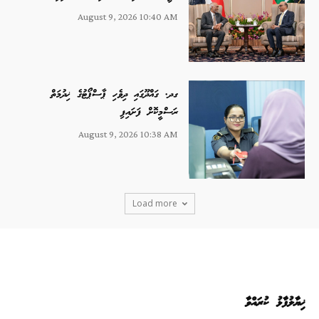
August 9, 2026 10:40 AM
ގދ. ގައްދޫގައި ދިވެހި ޕާސްޕޯޓުގެ ޚިދުމަތް
ރަސްމީކޮށް ފަށައިފި
August 9, 2026 10:38 AM
Load more
ޚިޔާލުފާޅު ކުރައްވާ