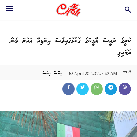
ކުރީގެ ރައީސް ޔާމީންގެ ގޮކޮޅުގައިވެސް އިންޑިއާ އައުޓް ބެނާ
ދަމައިފި
0
ހިރާސް ނިއުސް
April 20, 2022 5:33 AM