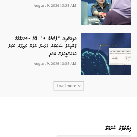
August 9, 2026 10:38 AM
އަޑިއަށްދިޔަ “ފްރެންޑް 4” އޮތް ސަރަހައްދުގެ
ފުންމިނުގެ ސަބަބުން އުޅަނދު ނެގުން ދަތިވާނެ ކަމަށް
އެމްއެންޑީއެފުން ބުނެފި
August 9, 2026 10:38 AM
Load more
ޚިޔާލުފާޅު ކުރައްވާ