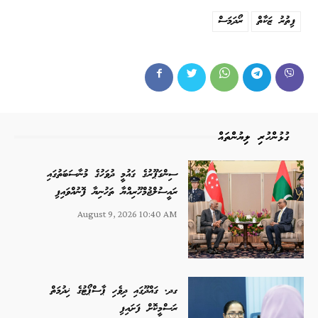
ފިތުރު ޒަކާތް
ރޯދަމަސް
ގުޅުންހުރި ލިޔުންތައް
ސިންގަޕޫރުގެ ގައުމީ ދުވަހުގެ މުނާސަބަތުގައި
ރައީސުލްޖުމްހޫރިއްޔާ ތަހުނިޔާ ފޮނުއްވައިފި
August 9, 2026 10:40 AM
ގދ. ގައްދޫގައި ދިވެހި ޕާސްޕޯޓުގެ ޚިދުމަތް
ރަސްމީކޮށް ފަށައިފި