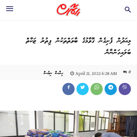
މިއަދުން ފެށިގެން ގޮވާމުގެ ބާވަތްތަކުން ފިތުރު ޒަކާތް
ބަލައިގަންނާނެ
0
ހިރާސް ނިއުސް
April 21, 2022 6:28 AM