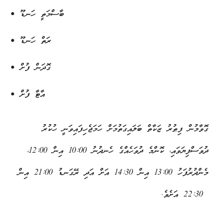
ބާސްމަތީ ހަނޑޫ
ރަތް ހަނޑޫ
ގޮދަން ފުށް
އާޓާ ފުށް
ގޮވާމުން ފިޠުރު ޒަކާތް ބަލައިގަތުމަށް ހަމަޖެހިފައިވަނީ ހުކުރު
ދުވަސްފިޔަވައި، ކޮންމެ ދުވަހެއްގެ ހެނދުނު 10:00 އިން 12:00،
މެންދުރުފަހު 13:00 އިން 14:30 އަށް އަދި ރޭގަނޑު 21:00 އިން
22:30 އަށެވެ.