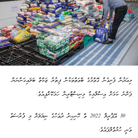
މިއަދުން ފެށިގެން ގޮވާމުގެ ބާވަތްތަކުން ފިޠުރު ޒަކާތް ބަލައިގަންނަން
ފަށާނެ ކަމަށް އިސްލާމިކް މިނިސްޓްރީން ހަމަކޮށްފިއެވެ.
30 އޭޕްރީލް 2022 ވާ ހޮނިހިރު ދުވަހުގެ ނިޔަލަށް މި ފުރުސަތު
ވަނީ ހުޅުވާލާފައެވެ.