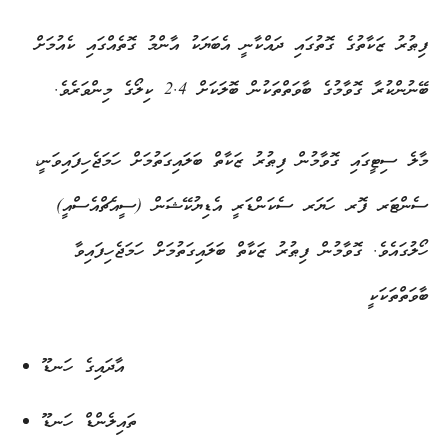
ފިޠުރު ޒަކާތުގެ ގޮތުގައި ދައްކާނީ އެބަޔަކު އާންމު ގޮތެއްގައި ކެއުމަށް
ބޭނުންކުރާ ގޮވާމުގެ ބާވަތްތަކުން ބޮލަކަށް 2.4 ކިލޯގެ މިންވަރެވެ.
މާލެ ސިޓީގައި ގޮވާމުން ފިޠުރު ޒަކާތް ބަލައިގަތުމަށް ހަމަޖެހިފައިވަނީ،
ސެންޓަރ ފޮރ ހަޔަރ ސެކަންޑަރީ އެޑިޔުކޭޝަން (ސީއެޗްއެސްއީ)
ހޯލުގައެވެ. ގޮވާމުން ފިޠުރު ޒަކާތް ބަލައިގަތުމަށް ހަމަޖެހިފައިވާ
ބާވަތްތަކަކީ
އާދައިގެ ހަނޑޫ
ތައިލެންޑް ހަނޑޫ