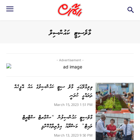
މާލެސިޓީ ކައުންސިލް
- Advertisement -
ވިލިމާލޭގައި މާލެ ސިޓީ ކައުންސިލުގެ އައު އޮފީހެއް
ތަރައްގީ ކުރަނީ
March 15, 2023 1:51 PM
މާލެސިޓީ ކައުންސިލުން “ސްމާރޓް ސްޓްރީޓް
ލައިޓް” މަޝްރޫއު އިފްތިތާޙްކޮށްފި
March 13, 2023 9:50 PM