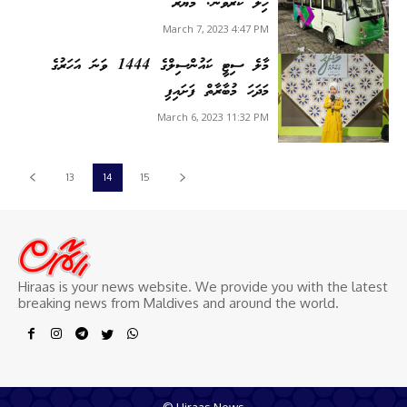
ހިލޭ ކުރެވޭނެ: މޭޔަރު
March 7, 2023 4:47 PM
މާލެ ސިޓީ ކައުންސިލްގެ 1444 ވަނަ އަހަރުގެ
މަދަހަ މުބާރާތް ފަށައިފި
March 6, 2023 11:32 PM
13
14
15
Hiraas is your news website. We provide you with the latest
breaking news from Maldives and around the world.