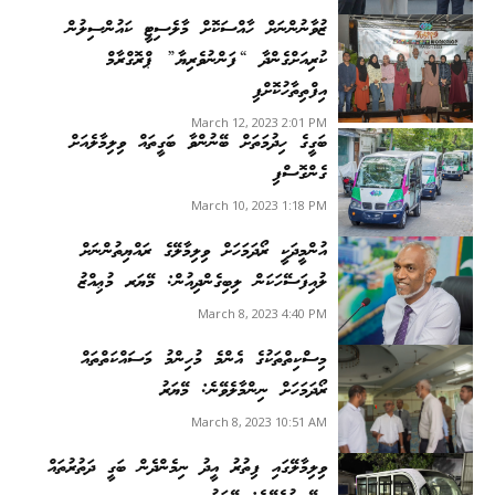
ޒުވާނުންނަށް ހާއްސަކޮށް މާލެސިޓީ ކައުންސިލުން
ކުރިއަށްގެންދާ “ފަންނުވެރިޔާ” ޕްރޮގްރާމް
އިފްތިތާހުކޮށްފި
March 12, 2023 2:01 PM
ބަގީގެ ހިދުމަތަށް ބޭނުންވާ ބަގީތައް ވިލިމާލެއަށް
ގެންގޮސްފި
March 10, 2023 1:18 PM
އުންމީދަކީ ރޯދަމަހަށް ވިލިމާލޭގެ ރައްޔިތުންނަށް
ލުއިފަސޭހަކަން ލިބިގެންދިއުން: މޭޔަރ މުޢިއްޒު
March 8, 2023 4:40 PM
މިސްކިތްތަކުގެ އެންމެ މުހިންމު މަސައްކަތްތައް
ރޯދަމަހަށް ނިންމާލެވޭނެ: މޭޔަރު
March 8, 2023 10:51 AM
ވިލިމާލޭގައި ފިތުރު އީދު ނިމެންދެން ބަގީ ދަތުރުތައް