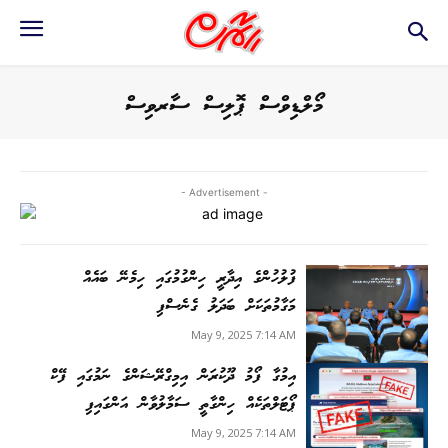
މޯލްޑިވްސް ޕޮލިސް ސާރވިސް
- Advertisement -
ފުލުހުންގެ އިދާރީ ހިންގުމުގައި ހިމެނޭ ބައެއް
މަގާމުތަކަށް ބަދަލު ގެނެސްފި
May 9, 2025 7:14 AM
އިމުގާ ފޯމު ދޫކުރަން އިމިގްރޭޝަންގެ ނަމުގައި ފޭކް
ޕޯޓަލްތަކެއް ހިންގާތީ ސަމާލުވާން އަންގައިފި
May 9, 2025 7:14 AM