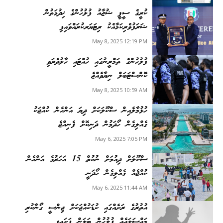
ކުރީގެ ސީޕީ ޝުޖާއު ފުލުހުންގެ ޚިދުމަތުން
ޝަރަފުވެރިކަމާއެކު ރިޓަޔަރކުރައްވައިފި
May 8, 2025 12:19 PM
ފުލުހުންގެ ތަމްރީނުގައި ހުއްޓައި ހާލުދެރަވި
ކޮންސްޓަބަލް ނިޔާވެއްޖެ
May 8, 2025 10:59 AM
ހުޅުމާލެއިން ސްކޫލަކަށް ދިޔަ އަންހެން ކުއްޖަކު
ގެއްލިގެން ހޯދަމުން ދަނިކޮށް ފެނިއްޖެ
May 6, 2025 7:05 PM
ސްކޫލަށް ދިއުމަށް ނުކުތް 15 އަހަރުގެ އަންހެން
ކުއްޖެއް ގެއްލިގެން ހޯދަނީ
May 6, 2025 11:44 AM
އުތުރުގެ ރަށެއްގައި ކުޑަކުއްޖަކަށް ޖިންސީ ގޯނާކުރި
މައްސަލައެއް ފުލުހުން ބަލަން ފަށައިފި