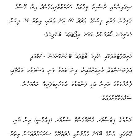
ސިފައިންނާއި ރެސްކިއު ޓީމުތައް ހަރަކާތްތެރިވަމުންދާ އިރު، މޫސުމާ
ގުޅިގެން މަރުވި މީހުންގެ އަދަދު 69 އަށް އަރައި، އިތުރު 34 މީހުން
ގެއްލިގެން ހޯދަމުންދާ ކަމަށް ރިޕޯޓްތައް ބުނެފިއެވެ.
ހެލިކޮޕްޓަރުތަކާއި ނޭވީގެ ބޯޓުތައް ބޭނުންކޮށްގެން ސަލާމަތީ
އޮޕަރޭޝަންތައް ކުރިއަށްދާއިރު، ގިނަ ބަޔަކު ވަނީ ގަސްތަކުގެ މައްޗާއި،
ފުރާޅުތަކުގެ މަތިން އަދި ފެންބޮޑުވެ އެކަހެރިވެފައިވާ ރަށްތަކުން
ސަލާމަތްކޮށްފައެވެ.
ލަންކާގެ ޑިޒާސްޓަރ މެނޭޖްމަންޓް ސެންޓަރ (ޑީއެމްސީ) އިން ބުނި
ގޮތުގައި، އެންމެ ބޮޑަށް ގެއްލުންވި މެދުތެރޭގެ ސަރަހައްދުތަކުން އިތުރު