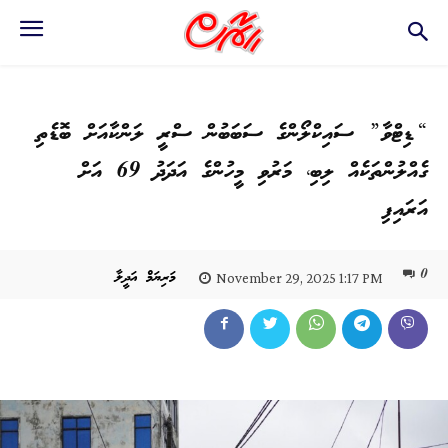
“ޑިޓްވާ” ސައިކްލޯންގެ ސަބަބުން ސްރީ ލަންކާއަށް ބޮޑެތި
ގެއްލުންތަކެއް ލިބި، މަރުވި މީހުންގެ އަދަދު 69 އަށް
އަރައިފި
0
މަރިޔަމް އަދީލާ
November 29, 2025 1:17 PM