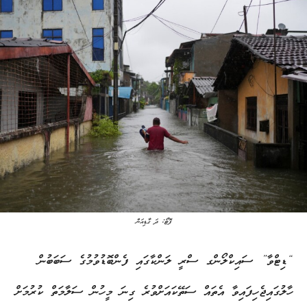
ފޮޓޯ: ދަ ގާޑިއަން
“ޑިޓްވާ” ސައިކްލޯންގ ސްރީ ލަންކާގައި ފެންބޮޑުވުމުގެ ސަބަބުން
ހާލުގައިޖެހިފައިވާ އެތައް ސަތޭކައަށްވުރެ ގިނަ މީހުން ސަލާމަތް ކުރުމަށް