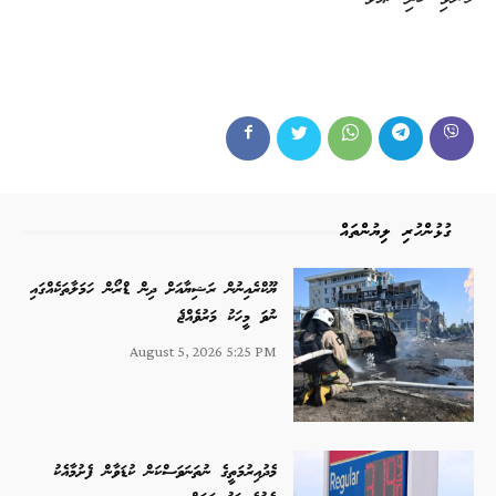
ގުޅުންހުރި ލިޔުންތައް
ޔޫކްރެއިނުން ރަޝިޔާއަށް ދިން ޑްރޯން ހަމަލާތަކެއްގައި
ނުވަ މީހަކު މަރުވެއްޖެ
August 5, 2026 5:25 PM
މެދުއިރުމަތީގެ ނުތަނަވަސްކަން ކުޑަވާން ފެށުމާއެކު