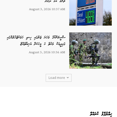
ތެލުގެ އަގު ދަށަށް
August 3, 2026 10:37 AM
ސްރީލަންކާގެ މަހަރަ ޖަލުގައި ހިނގި ހަމަނުޖެހުމެއްގައި
ގައިދީއަކު މަރުވެ ހަ މީހަކަށް އަނިޔާވެއްޖެ
August 3, 2026 10:36 AM
Load more
ޚިޔާލުފާޅު ކުރައްވާ