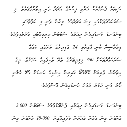
ހަށިތައް ފެނުމާއެކު މަރުވި މީހުންގެ އަދަދު ވަނީ އިތުރުވެފައެވެ. މި
ސަރަހައްދުތަކުގައި ގިނަ އަދަދެއްގެ މީހުން ވަނީ މި ހަފްތާގައި
ބިންގަނޑު ކަނޑައިގެން ދިއުމުގެ ސަބަބުން ދިރިތިއްބައި ވަޅުލެވިފައެވެ.
ޑީއެމްސީން ބުނީ ފާއިތުވި 24 ގަޑިއިރުގެ ތެރޭގައި ބައެއް
ސަރަހައްދުތަކަށް 360 މިލިމީޓަރުގެ ވާރޭ ވެހިފައިވާ ކަމަށެވެ. މީގެ
އިތުރުން، ވެރިރަށް ކޮލޮމްބޯ ކައިރިން އިންޑިއާ ކަނޑަށް ގުޅޭ ކެލާނީ
ކޯރު ވަނީ ހުކުރު ދުވަހު ކަނޑައިގެން ގޮސްފައެވެ.
ބިންގަނޑު ކަނޑައިގެން ދިއުމާއި ފެންބޮޑުވުމުގެ ސަބަބުން 3,000
އަށްވުރެ ގިނަ ގެއަށް ގެއްލުން ވެފައިވާއިރު، 18,000 އަށްވުރެ ގިނަ