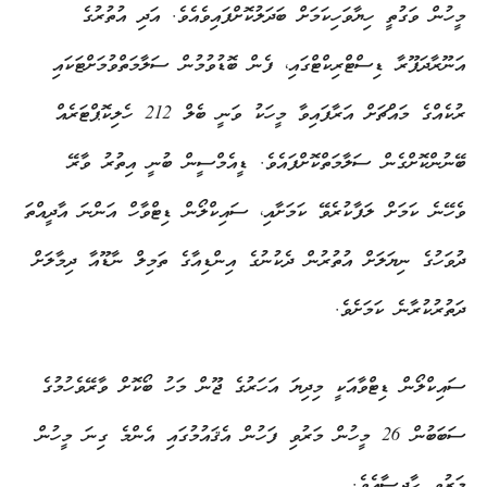
މީހުން ވަގުތީ ހިޔާވަހިކަމަށް ބަދަލުކޮށްފައިވެއެވެ. އަދި އުތުރުގެ
އަނޫރާދަޕޫރާ ޑިސްޓްރިކްޓްގައި، ފެން ބޮޑުވުމުން ސަލާމަތްވުމަށްޓަކައި
ރުކެއްގެ މައްޗަށް އަރާފައިވާ މީހަކު ވަނީ ބެލް 212 ހެލިކޮޕްޓަރެއް
ބޭނުންކޮށްގެން ސަލާމަތްކޮށްފައެވެ. ޑީއެމްސީން ބުނީ އިތުރު ވާރޭ
ވެހޭނެ ކަމަށް ލަފާކުރެވޭ ކަމަށާއި، ސައިކްލޯން ޑިޓްވާހް އަންނަ އާދީއްތަ
ދުވަހުގެ ނިޔަލަށް އުތުރުން ދެކުނުގެ އިންޑިއާގެ ތަމިލް ނާޑޫއާ ދިމާލަށް
ދަތުރުކުރާނެ ކަމަށެވެ.
ސައިކްލޯން ޑިޓްވާއަކީ މިދިޔަ އަހަރުގެ ޖޫން މަހު ބޯކޮށް ވާރޭވެހުމުގެ
ސަބަބުން 26 މީހުން މަރުވި ފަހުން އެޤައުމުގައި އެންމެ ގިނަ މީހުން
މަރުވި ހާދިސާއެވެ.