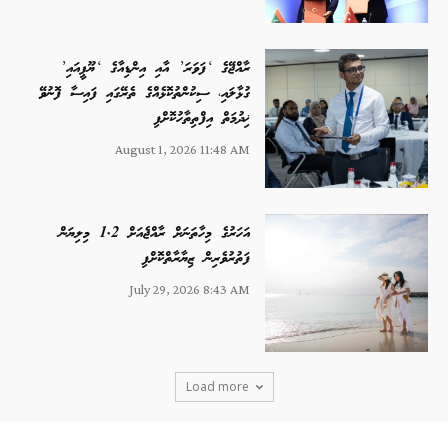
ރާއްޖޭގެ ‘ފަވަރަ’ އާއި އިންޑިއާގެ ‘ޔޫޕީއައި’
ގުޅާލައި، ސިކުންތުކޮޅެއްގެ ތެރޭގައި ފައިސާ ފޮނުވޭ
ޚިދުމަތް އިފްތިތާހުކޮށްފި
August 1, 2026 11:48 AM
އަހަރުގެ މިހާތަނަށް ރާއްޖެއަށް 1.2 މިލިޔަން
ފަތުރުވެރިން ޒިޔާރާތްކޮށްފި
July 29, 2026 8:43 AM
Load more