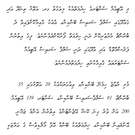
މި އޭޓީއެމް ސެންޓަރގެ ހިދުމަތާއެކު މިވަގުތު ގދ. އަތޮޅު ތިނަދޫ އަދި
ގައްދޫގައި ސެލްފް ސަރވިސް ބޭންކިންގ އާއެކު ގާއިމްކޮށްފައިވާ ދެ
ބްރާންޗް މެދުވެރިކޮށް ދަނީ ހިދުމަތް ފޯރުކޮށްދެމުންނެވެ. މީގެ އިތުރުން
ފަރެސްމާތޮޑާ އަދި ވާދޫގައި ދަނީ ސެލްފް ސަރވިސް އޭޓީއެމް
ސެންޓަރުތައް ގާއިމްކުރެވި ހިދުމަތްދެމުންނެވެ.
މުޅި ރާއްޖެ ހިމެނޭ ބޭންކިންގ ވިއުގަޔަކާއެކު 20 އަތޮޅުގައި 35
ބްރާންޗް، 81 ސެލްފްސަރވިސް ބޭންކިންގ ސެންޓަރ، 139 އޭޓީއެމް،
200 އަށް ވުރެ ގިނަ ކޭޝް އޭޖެންޓުންގެ އިތުރުން އެންމެ ޒަމާނީ
އޮންލައިން ބޭންކިންގ ޚިދުމަތާއެކު ބޭންކް އޮފް މޯލްޑިވްސް ގެ އަމާޒަކީ