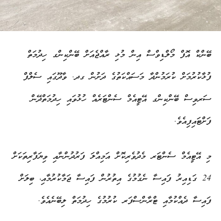
ބޭންކް އޮފް މޯލްޑިވްސް އިން މުޅި ރާއްޖެއަށް ބޭންކިންގ ހިދުމަތް
ފުޅާކުރުމަށް ކުރަމުންދާ މަސައްކަތުގެ ދަށުން ގދ. ވާދޫގައި ސެލްފް
ސަރވިސް ބޭންކިންގ އޭޓީއެމް ސެންޓަރެއް ހުޅުވައި ހިދުމަތްދޭން
ފަށްޓައިފިއެވެ.
މި އޭޓީއެމް ސެންޓަރ މެދުވެރިކޮށް އަމިއްލަ ފަރުދުންނާއި ވިޔަފާރިތަކަށް
24 ގަޑިއިރު ފައިސާ ނެގުމުގެ އިތުރުން ފައިސާ ޖަމާކުރުމާއި، ބިލަށް
ފައިސާ ދެއްކުމާއި ޓްރާންސްފަރ ކުރުމުގެ ހިދުމަތް ލިބޭނެއެވެ.