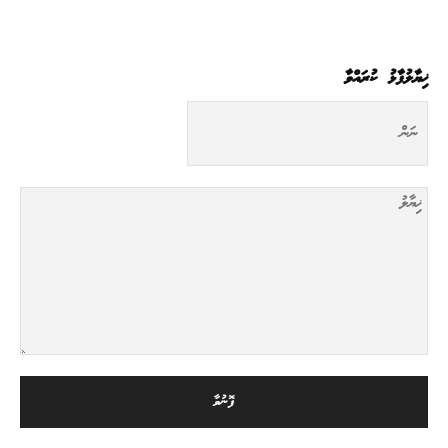
ޚިޔާލުފާޅު ކުރައްވާ