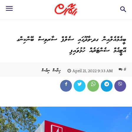
ބީއެމްއެލްއިން ގދ.ވާދޫގައި ސެލްފް ސާރވިސް ބޭންކިންގ
އޭޓީއެމް ސެންޓަރެއް ހުޅުވައިފި
0
ހިރާސް ނިއުސް
April 21, 2022 9:33 AM