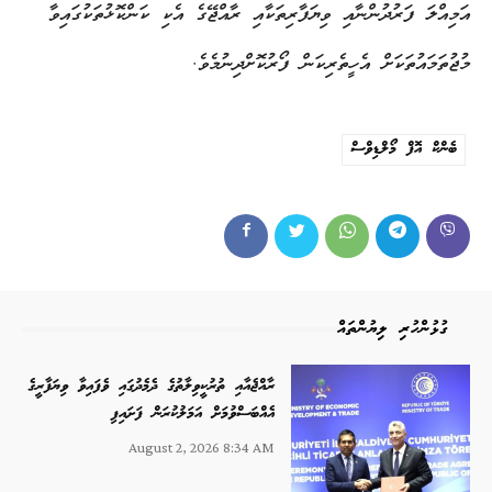
އަމިއްލަ ފަރުދުންނާއި ވިޔަފާރިތަކާއި ރާއްޖޭގެ އެކި ކަންކޮޅުތަކުގައިވާ
މުޖުތަމައުތަކަށް އެހީތެރިކަން ފޯރުކޮށްދިނުމެވެ.
ބެންކް އޮފް މޯލްޑިވްސް
ގުޅުންހުރި ލިޔުންތައް
ރާއްޖެއާއި ތުރުކީވިލާތުގެ ދެމެދުގައި ވެފައިވާ ވިޔަފާރީގެ
އެއްބަސްވުމަށް އަމަލުކުރަން ފަށައިފި
August 2, 2026 8:34 AM