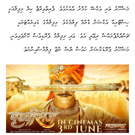
މަޝްހޫރު ތަރި އަކްޝޭ ކުމާރު އާއެކުއެވެ. ޕްރިތްވިރާޖް ކިޔާ މިފިލްމަކީ
ހިސްޓޮރިކް އެކްޝަން ޑްރާމާ ފިލްމެކެވެ. މިފިލްމްގެ ޑައިރެކްޓަރަކީ
ޗަންދްރާޕްރަކާޝް ދިވޭދީ އެވެ. އަދި މިފިލްމް ޕްރޮޑިއުސް ކޮށްފައިވަނީ
މަޝްހޫރު ޕްރޮޑަކްޝަން ހައުސް ޔާޝް ރާޖް ފިލްމްސްއިންނެވެ.