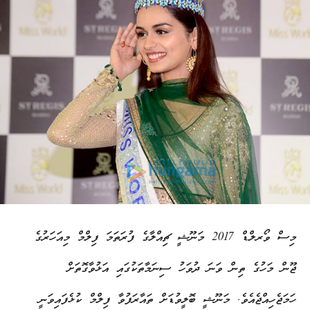
މިސް ވޯރލްޑް 2017 މަނޫޝީ ޗިއްލާގެ ފުރަތަމަ ފިލްމް މިއަހަރުގެ
ޖޫން މަހުގެ ތިން ވަނަ ދުވަހު ސިނަމާތަކުގައި އަޅުވާގޮތަށް
ހަމަޖެހިއްޖެއެވެ. މަނޫޝީ ބޮލީވުޑަށް ތައާރަފުވާ ފިލްމް ކުޅެފައިވަނީ