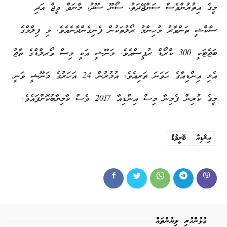
މީގެ އިތުރުންވެސް ސަންޖޭދަތު، ސޯނޫ ސޫދު، މާނަވް ވީޖް އަދި
ސާކްޝީ ތަންވާރު މުހިންމު ރޯލުތަކުން ފެނިގެންދާނެއެވެ. މި ފިލްމްގެ
ބަޖެޓަކީ 300 ކްރޯޑް ރުޕީސްއެވެ. މަނޫޝީ އަކީ މިސް ވޯރލްޑްގެ ތާޖު
އެޅި އިންޑިއާގެ ހަވަނަ ތަރިއެވެ. އުމުރުން 24 އަހަރުގެ މަނޫޝީ ވަނީ
މީގެ ކުރިން ފެމިނާ މިސް އިންޑިއާ 2017 ވެސް ކާމިޔާބުކޮށްފައެވެ.
އިންޑިއާ
ބޮލީވުޑް
ގުޅުންހުރި ލިޔުންތައް