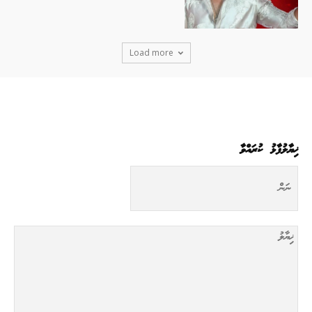
Load more
ޚިޔާލުފާޅު ކުރައްވާ