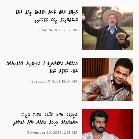
ދުނިޔޭގެ އެންމެ ބާރަށް ހަޅޭއްލަވާ މީހާގެ ރެކޯޑު
އޮސްޓްރޭލިއާގެ މީހަކު މުގުރާލައިފި
June 24, 2026 2:57 PM
އަހަރެމެން އެންމެންނަކީވެސް އެކަނިވެރިން، އެކުވެރިންނެއް
ނެތް: ރާޖްޕާލް ޔާދަވް
February 10, 2026 12:59 PM
ބޮލީވުޑްގެ 500 ކްރޯޑްގެ ބޮކްސް އޮފީސް
ނަންބަރުތަކުގެ ޙަޤީޤަތް އަރުޖުން ކަޕޫރު ހާމަކޮށްފި
November 20, 2025 12:31 PM