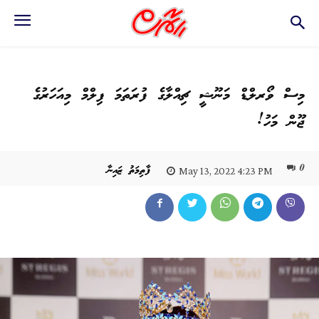
މިސް ވޯރލްޑް މަނޫޝީ ޗިއްލާގެ ފުރަތަމަ ފިލްމް މިއަހަރުގެ
ޖޫން މަހު!
0
ފާތިމަތު ޒައިނާ
May 13, 2022 4:23 PM