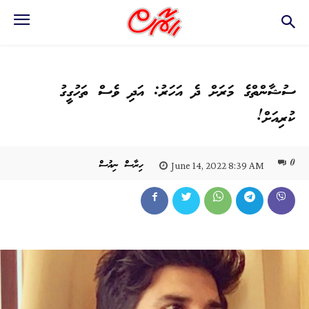
ސުޝާންތްގެ މަރަށް ދެ އަހަރު: އަދި ވެސް ތަހުގީގު
ކުރިއަށް!
0
ހިރާސް ނިއުސް
June 14, 2022 8:39 AM