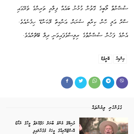
ސުޝާންތް ލޯބީގެ ގޮތުން ގުޅުނު ބައެއް ފިލްމީ ތަރިންގެ ތެރޭގައި
ސާރާ އަލީ ހާން، ކިރްތީ ސެނަން، އަންކިތާ ލޮކަންޑޭ ހިމެނެއެވެ.
އެންމެ ފަހުން ސުޝާންތްގެ ރިލީސްވެފައިވަނީ ދިލް ބޭޗާރާއެވެ.
އިންޑިއާ
ބޮލީވުޑް
ގުޅުންހުރި ލިޔުންތައް
ދުނިޔޭގެ އެންމެ ބާރަށް ހަޅޭއްލަވާ މީހާގެ ރެކޯޑު
އޮސްޓްރޭލިއާގެ މީހަކު މުގުރާލައިފި