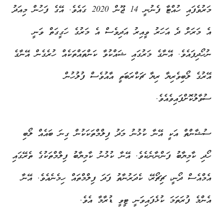
މަރުވެފައި ހުއްޓާ ފެނުނީ 14 ޖޫން 2020 ގައެވެ. އޭގެ ފަހުން މިއަދު
އެ މަރަށް ދެ އަހަރު ވީއިރު އަދިވެސް އެ މަރުގެ ހަގީގަތް ވަނީ
ނުހޯދިފައެވެ. އޭނާގެ މަރުގައި ޝައްކުވާ ކަންތައްތަކެއް ހުރެގެން އޭނާގެ
އޭރުގެ ލޯބިވެރިޔާ ރިޔާ ޗަކްރަބަތީ އާއުވެސް ފުލުހުން
ސުވާލުކޮށްފައިވެއެވެ.
ސުޝާންތް އަކީ އޭނާ ކުޅުނު މަދު ފިލްމްތަކަކުން ގިނަ ބައެއް ލޯބި
ހޯދި ކާމިޔާބު ފަންނާނެކެވެ. އޭނާ ކުޅުނު ކާމިޔާބު ފިލްމްތަކުގެ ތެރޭގައި
އެމްއެސް ދޯނީ، ޗިޗޯރޭ، ކެދަރުނާތު ފަދަ ފިލްމްތައް ހިމެނެއެވެ. އޭނާ
އެންމެ ފުރަތަމަ ކުޅެފައިވަނީ ޓީވީ ޑުރާމާ އެވެ.