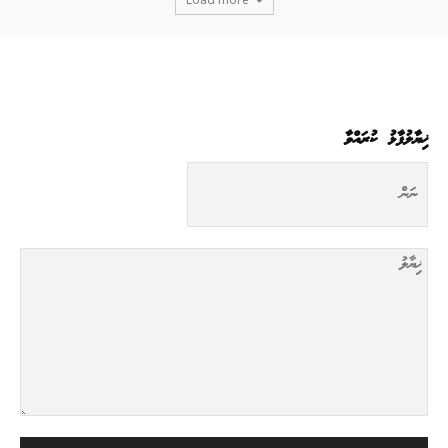
ޚިޔާލުފާޅު ކުރައްވާ