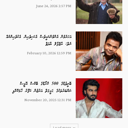
June 24, 2026 2:57 PM
އަހަރެމެން އެންމެންނަކީވެސް އެކަނިވެރިން، އެކުވެރިންނެއް
ނެތް: ރާޖްޕާލް ޔާދަވް
February 10, 2026 12:59 PM
ބޮލީވުޑްގެ 500 ކްރޯޑްގެ ބޮކްސް އޮފީސް
ނަންބަރުތަކުގެ ޙަޤީޤަތް އަރުޖުން ކަޕޫރު ހާމަކޮށްފި
November 20, 2025 12:31 PM
Load more