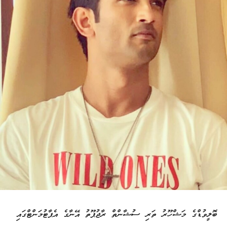
ބޮލީވުޑްގެ މަޝްހޫރު ތަރި ސުޝާންތް ރާޖުޕޫތު އޭނާގެ އެޕާޓުމަންޓްގައި