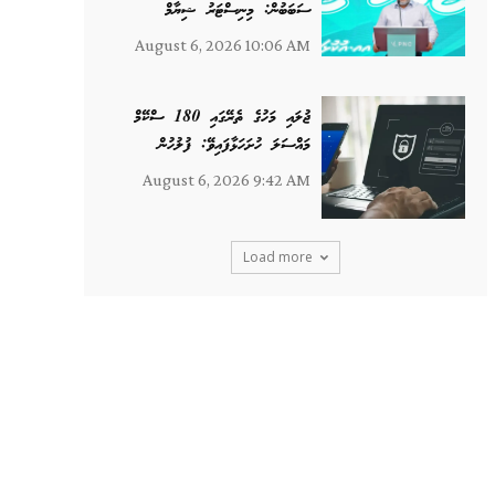
ސަބަބުން: މިނިސްޓަރު ޝިޔާމް
August 6, 2026 10:06 AM
ޖުލައި މަހުގެ ތެރޭގައި 180 ސްކޭމް
މައްސަލަ ހުށަހަޅާފައިވޭ: ފުލުހުން
August 6, 2026 9:42 AM
Load more