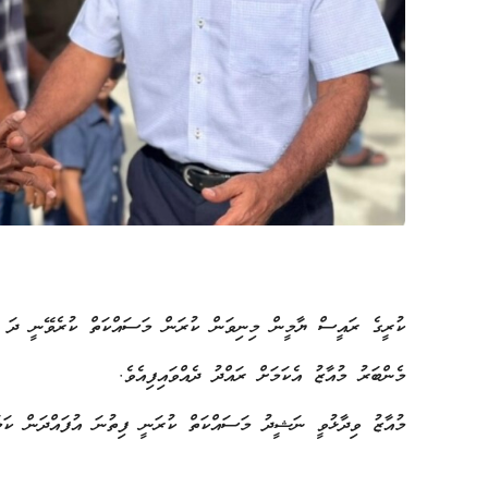
ކުރީގެ ރައީސް ޔާމީން މިނިވަން ކުރަން މަސައްކަތް ކުރެވޭނީ ދަ ޑި
މެންބަރު މުއާޒު އެކަމަށް ރައްދު ދެއްވައިފިއެވެ.
މުއާޒު ވިދާޅުވީ ނަޝީދު މަސައްކަތް ކުރަނީ ފިތުނަ އުފައްދަން ކަމަ