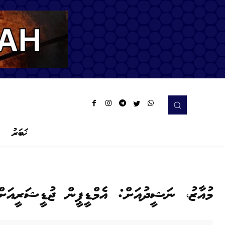
ޚަބަރު
މުއާޒު، ނަޝީދުއަށް: އެމްޑީޕީން ޖުޑީޝަރީއަށ