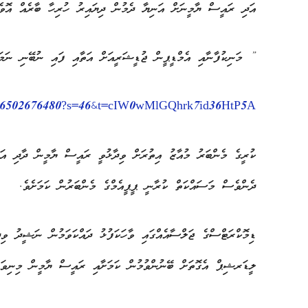
އަދި ރައީސް ޔާމީނަށް އަނިޔާ ދެމުން ދިޔައިރު ހުރިހާ ބާރެއް އޮވެ
‏” މަނިކުފާނާއި އެމްޑީޕީން ޖުޑީޝަރީއަށް އަތާއި ފައި ނުބޭނި ނަމ
13386502676480?s=46&t=cIW0wMlGQhrk7id36HtP5A
‏ކުރީގެ މެންބަރު މުއާޒު އިތުރަށް ވިދާޅުވީ ރައީސް ޔާމީން ދާދި އަވ
ދެންވެސް މަސައްކަތް ކުރާނީ ޕީޕީއެމްގެ މެންބަރުން ކަމަށެވެ.
ލީޑަރޝިޕް އެގޮތަށް ބޭނުންވުމުން ކަމަށާއި ރައީސް ޔާމީން މިނިވަނ