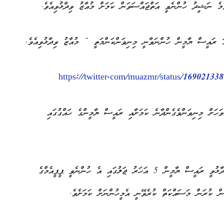
މެ ނަޝީދު ހުންނެވީ އަތްޖައްސަވަން ކަމަށް މުއާޒު ވިދާޅުވިއެވެ.
ަ ރައީސް ޔާމީން ހުންނަވާނީ މިނިވަންކަންމަތީ “ މުއާޒު ވިދާޅުވިއެވެ.
https://twitter.com/muazmr/status/16902
ަހަށް މިނިވަންވެގެންދާނެ ކަމަށާއި ރައީސް ޔާމީންގެ ހައްގުގައި
ޑިމޮކްރަޓްސްގެ ޖަލްސާއެއްގައި ވާހަކަފުޅު ދައްކަވަމުން ނަޝީދު ވިދާޅުވީ ރައީސް ޔާމީން 5 އަހަރު ޖަލުގައި އެ ހުންނެވީ ޕީޕީއެމްގެ
ް ކުރަން މަސައްކަތް ކުރެވޭނީ އެމީހުންނަށް ކަމަށެވެ.