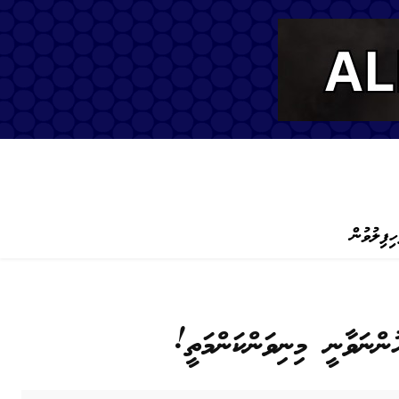
ހިފިލުވުން
ނަވާނީ މިނިވަންކަންމަތީ!