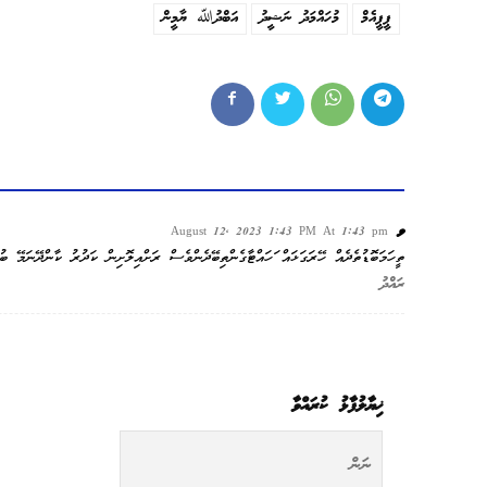
ޕީޕީއެމް
މުހައްމަދު ނަޝީދު
އަބްދުﷲ ޔާމީން
ވ
August 12, 2023 1:43 PM At 1:43 pm
ތީހަމަބޮޑުތެދެއް ހޭރަގަޅައް ަހައްޓާގެންތިބޭދެންވެސް ރަށްއިލޮށިން ކަދުރު ކާންދޭނަމޭ ބު
ރައްދު
ޚިޔާލުފާޅު ކުރައްވާ