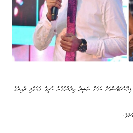
މޮކްރަޓްސްއަށް ކަމަށް ނަޝީދު ވިދާޅުވުމުން ކުރީގެ މަޑަވެލި ދާއިރާގެ
ށެވެ.