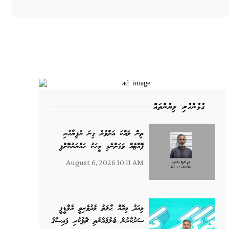
ގުޅުންހުރި ލިޔުންތައް
ތިން ލައްކަ އަށްވުރެ ގިނަ ރުފިޔާހުރި
ފޮއްޓެއް ވަގަށްނެގި މީހަކު ހައްޔަރުކޮށްފި
August 6, 2026 10:11 AM
މިއަދު މިއޮއް ޙާލަތު މެދުވެރިވީ އެމްޑީޕީ
ސަރުކާރުން ބެލުމެއްނެތި ޗާޕުކުރި ފައިސާގެ