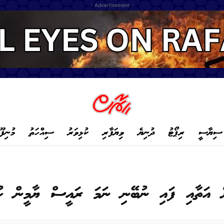
- Advertisement -
ސިޔާސީ
ރިޕޯޓު
ދުނިޔެ
ވިޔަފާރި
ކުޅިވަރު
ސިއްހަތު
މުނިފޫ
ް އަތާއި ފައި ނުބޭނި ނަމަ ރައީސް ޔާމީން ހުން