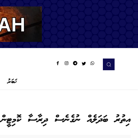
ޚަބަރު
އިތުރު ބަދަލެއް ނުގެނެސް ދިރާސާ ކޮމިޓީން 