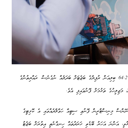
އަންނަ އަހަރަށް ލަފާކޮށް ފިނޭންސް މިނިސްޓްރީން ހުށަހަޅާފައިވާ 64.2 ބިލިއަން ރުފިޔާގެ ބަޖެޓަށް ބަދަލެއް ނުގެނެސް، ރައްޔިތުންގެ
 މަޖިލީހުގެ ތަޅުމަށް ފޮނުވައިފި އެވެ.
ފިނޭންސް މިނިސްޓްރީން ފޮނުވި ސިޓީއާ ހަވާލާދެއްވައި އެ ކޮމިޓީގެ
ުވީ، އަންނަ އަހަރު ބޮޑެތި ޚަރަދުތައް ހިނގާނެތީ އިތުރަށް ބަޖެޓު