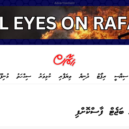
- Advertisement -
ސިޔާސީ
ރިޕޯޓު
ދުނިޔެ
ވިޔަފާރި
ކުޅިވަރު
ސިއްހަތު
މުނިފޫ
ބަޖެޓް ފާސްކޮށްފި