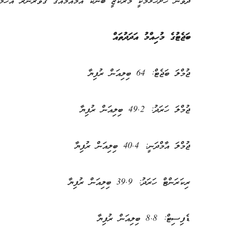
ދެވަނަ ހުށަހެޅުމަކީ މަރުކަޒީ ބޭންކު އެމްއެމްއޭގެ ގަވަރުނަރު އަހްމަ
ބަޖެޓުގެ މުހިއްމު އަދަދުތައް
ޖުމްލަ ބަޖެޓް: 64 ބިލިއަން ރުފިޔާ
ޖުމްލަ ހަރަދު: 49.2 ބިލިއަން ރުފިޔާ
ޖުމްލަ އާމްދަނީ: 40.4 ބިލިއަން ރުފިޔާ
ރިކަރަންޓް ހަރަދު: 39.9 ބިލިއަން ރުފިޔާ
ޑެފިސިޓް: 8.8 ބިލިއަން ރުފިޔާ