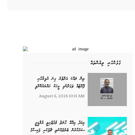
ގުޅުންހުރި ލިޔުންތައް
ތިން ލައްކަ އަށްވުރެ ގިނަ ރުފިޔާހުރި
ފޮއްޓެއް ވަގަށްނެގި މީހަކު ހައްޔަރުކޮށްފި
August 6, 2026 10:11 AM
މިއަދު މިއޮއް ޙާލަތު މެދުވެރިވީ އެމްޑީޕީ
ސަރުކާރުން ބެލުމެއްނެތި ޗާޕުކުރި ފައިސާގެ