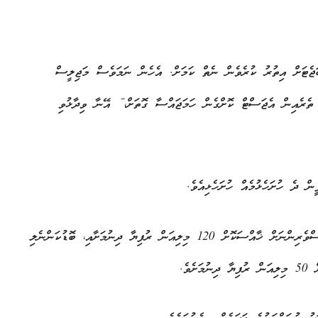
ަޖެޓަށް އިތުރު ކުރެވެން ނެތް ކަމަށް. އެހެން ނަމަވެސް މަޖިލީސް
ޮތަށް ބަޖެޓުގެ ތެރެއިން އެޖަސްޓް ކޮށްގެން ހަމަޖައްސާ ގޮތަށް،” އޭނާ ވިދާޅުވި
ް ދެ ހުށަހެޅުމެއް ހުށަހެޅިއެވެ.
ފުރަތަމަ ހުށަހެޅުމަކީ ޚާއްސަ ބަޖެޓުގެ ތެރެއިން ކަޅުބިލަމަހުގެ މަސްވެރިންނަށް ޚާއްސަކޮށް 120 މިލިއަން ރުފިޔާ ދިނުމަށާއި، ބޮޑުކަންނެލި