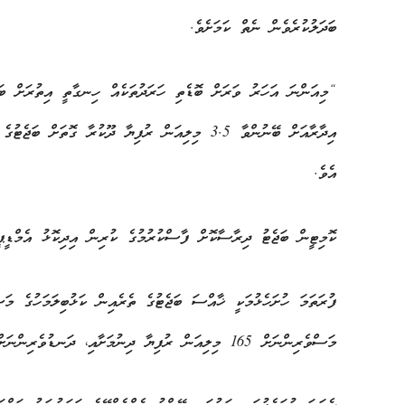
ބަދަލުކުރެވެން ނެތް ކަމަށެވެ.
“މިއަންނަ އަހަރު ވަރަށް ބޮޑެތި ހަރަދުތަކެއް ހިނގާތީ އިތުރަށް ބ
އިދާރާއަށް ބޭނުންވާ 3.5 މިލިއަން ރުފިޔާ ދޫކުރާ ގ
އެވެ.
ކޮމިޓީން ބަޖެޓު ދިރާސާކޮށް ފާސްކުރުމުގެ ކުރިން އިދިކޮޅު އެމްޑީޕީނ
މަސްވެރިންނަށް 165 މިލިއަން ރުފިޔާ ދިނުމަށާއި، ދަނޑުވެރިންނަށް 50 މިލިއަން ރުފިޔާ ދިނުމަށެވެ.