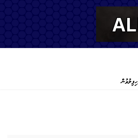
ހިފިލުވުން