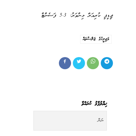
ޖީޑީޕީ ކުރިއަރާ މިންވަރު: 5.3 ފަސެންޓް
މަޖިލީހުގެ ޖަލްސާތައް
ޚިޔާލުފާޅު ކުރައްވާ