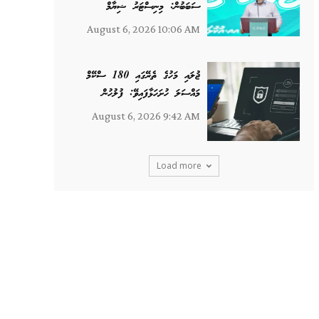
ސަބަބުން: މިނިސްޓަރު ޝިޔާމް
August 6, 2026 10:06 AM
ޖުލައި މަހުގެ ތެރޭގައި 180 ސްކޭމް
މައްސަލަ ހުށަހަޅާފައިވޭ: ފުލުހުން
August 6, 2026 9:42 AM
Load more