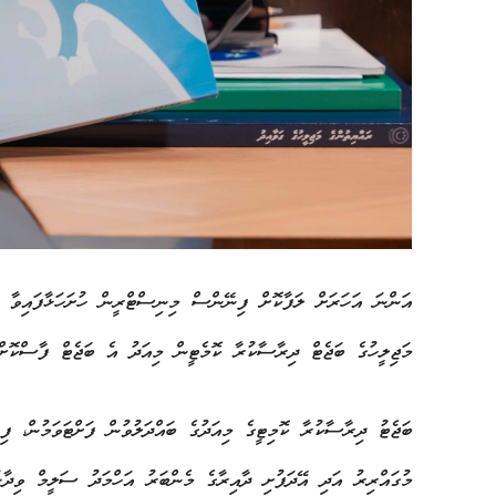
މަޖިލީހުގެ ބަޖެޓް ދިރާސާކުރާ ކޮމެޓީން މިއަދު އެ ބަޖެޓް ފާސްކޮށް،
ބަޖެޓު ދިރާސާކުރާ ކޮމިޓީގެ މިއަދުގެ ބައްދަލުވުން ފަށްޓަވަމުން، 
މުގައްރިރު އަދި އޭދަފުށި ދާއިރާގެ މެންބަރު އަހްމަދު ސަލީމް ވިދާޅ