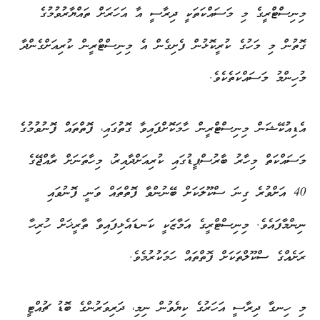
މިނިސްޓްރީގެ މި މަސައްކަތަކީ ދިރާސީ އާ އަހަރަށް ތައްޔާރުވުމުގެ
ގޮތުން މި މަހުގެ ކުރީކޮޅުން ފެށިގެން އެ މިނިސްޓްރީން ކުރިއަށްގެންދާ
މުހިންމު މަސައްކަތެކެވެ.
އެޑިއުކޭޝަން މިނިސްޓްރީން ހާމަކޮށްފައިވާ ގޮތުގައި، ފޮތްތައް ފޮނުވުމުގެ
މަސައްކަތް މިހާރު ބާރުސްޕީޑުގައި ކުރިއަށްދާއިރު، މިހާތަނަށް ރާއްޖޭގެ
40 އަށްވުރެ ގިނަ ސްކޫލަކަށް ބޭނުންވާ ފޮތްތައް ވަނީ ފޮނުވައި
ނިންމާފައެވެ. މިނިސްޓްރީގެ އަމާޒަކީ ކަނޑައެޅިފައިވާ ތާރީޚަށް ހުރިހާ
ރަށެއްގެ ސްކޫލްތަކަށް ފޮތްތައް ހަމަކުރުމެވެ.
މި ހިނގާ ދިރާސީ އަހަރުގެ ކިޔެވުން ނިމި، ދަރިވަރުންގެ ބޮޑު ޗުއްޓީ