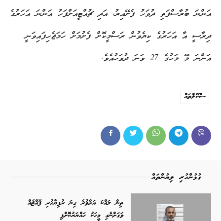
އަންނަ ބުރާސްފަތި ދުވަހު ފެށޭއިރު، އަދި ޗުއްޓީއަށްފަހު އަންނަ އަހަރުގެ
ދިރާސީ އާ އަހަރުގެ ކިޔެވުން ރަސްމީކޮށް ފެށުމަށް ހަމަޖެހިފައިވަނީ
އަންނަ މޭ މަހުގެ 27 ވަނަ ދުވަހުއެވެ.
ސްކޫލްތައް
ގުޅުންހުރި ލިޔުންތައް
ތިން ލައްކަ އަށްވުރެ ގިނަ ރުފިޔާހުރި ފޮއްޓެއް
ވަގަށްނެގި މީހަކު ހައްޔަރުކޮށްފި