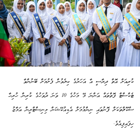
ކުރިއަށް އޮތް ދިރާސީ އާ އަހަރުގެ ކިޔެވުން ފެށުމަށް ބޭނުންވާ
ޓެކްސްޓް ފޮތްތައް އަންނަ މޭ މަހުގެ 10 ވަނަ ދުވަހުގެ ކުރިން ހުރިހާ
ސްކޫލްތަކަށް ފޮނުވައި ނިންމުމަށް އެޑިއުކޭޝަން މިނިސްޓްރީން އަމާޒު
ހިފައިފިއެވެ.