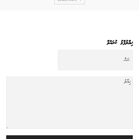
ޚިޔާލުފާޅު ކުރައްވާ