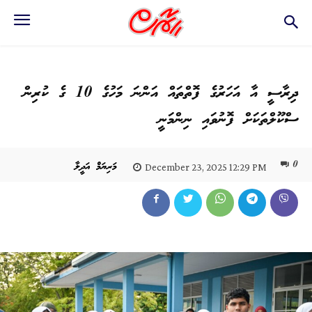
ދިރާސީ އާ އަހަރުގެ ފޮތްތައް އަންނަ މަހުގެ 10 ގެ ކުރިން
ސްކޫލްތަކަށް ފޮނުވައި ނިންމަނީ
0
މަރިޔަމް އަދީލާ
December 23, 2025 12:29 PM