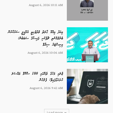
August 6, 2026 10:11 AM
މިއަދު މިއޮއް ޙާލަތު މެދުވެރިވީ އެމްޑީޕީ ސަރުކާރުން
ބެލުމެއްނެތި ޗާޕުކުރި ފައިސާގެ ސަބަބުން:
މިނިސްޓަރު ޝިޔާމް
August 6, 2026 10:06 AM
ޖުލައި މަހުގެ ތެރޭގައި 180 ސްކޭމް މައްސަލަ
ހުށަހަޅާފައިވޭ: ފުލުހުން
August 6, 2026 9:42 AM
Load more