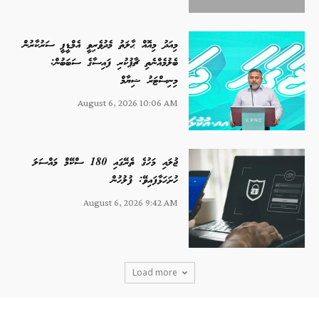
މިއަދު މިއޮއް ޙާލަތު މެދުވެރިވީ އެމްޑީޕީ ސަރުކާރުން
ބެލުމެއްނެތި ޗާޕުކުރި ފައިސާގެ ސަބަބުން:
މިނިސްޓަރު ޝިޔާމް
August 6, 2026 10:06 AM
ޖުލައި މަހުގެ ތެރޭގައި 180 ސްކޭމް މައްސަލަ
ހުށަހަޅާފައިވޭ: ފުލުހުން
August 6, 2026 9:42 AM
Load more