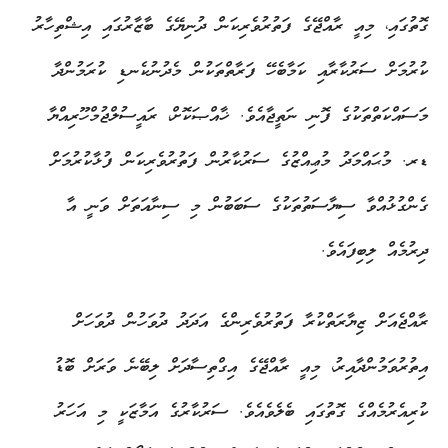
ގޮތުގައި، މިއީ ރާއްޖޭގެ ފަތުރުވެރިކަން ދުނިޔޭގެ ބާޒާރުގައި އިޝްތިހާރު
ކުރުމަށް ސަރުކާރާއި ކަމާބެހޭ ފަރާތްތަކުން މެދުނުކެނޑި ކުރަމުންދާ
މަސައްކަތްތަކުގެ ފޮނި ނަތީޖާއެވެ. ޚާއްޞަކޮށް، ރައީސުލްޖުމްހޫރިއްޔާ
ޑރ. މުޙައްމަދު މުޢިއްޒުގެ ސަރުކާރުން ފަތުރުވެރިކަން ފުޅާކުރުމަށް
ގެންގުޅުއްވާ ސިޔާސަތުތަކުގެ ސަބަބުން މި ސިނާއަތަށް ވަނީ އާ
ދިރުމެއް ލިބިފައެވެ.
ރާއްޖެއަށް ޒިޔާރަތްކުރާ ފަތުރުވެރިންގެ އަދަދު ދުވަހުން ދުވަހަށް
އިތުރުވަމުންދާއިރު، މިއީ ރާއްޖޭގެ އިގްތިސާދަށް ލިބޭނެ ވަރަށް ބޮޑު
ކުރިއެރުމެއްގެ ގޮތުގައި ބެލެވެއެވެ. ސަރުކާރުގެ އަމާޒަކީ މި އަހަރު