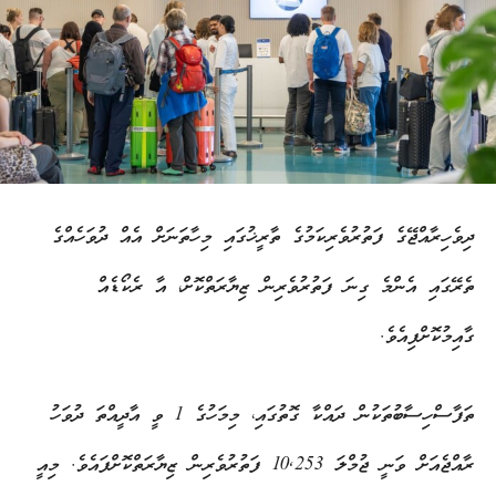
ދިވެހިރާއްޖޭގެ ފަތުރުވެރިކަމުގެ ތާރީޚުގައި މިހާތަނަށް އެއް ދުވަހެއްގެ
ތެރޭގައި އެންމެ ގިނަ ފަތުރުވެރިން ޒިޔާރަތްކޮށް، އާ ރެކޯޑެއް
ގާއިމުކޮށްފިއެވެ.
ތަފާސްހިސާބުތަކުން ދައްކާ ގޮތުގައި، މިމަހުގެ 1 ވީ އާދީއްތަ ދުވަހު
ރާއްޖެއަށް ވަނީ ޖުމްލަ 10,253 ފަތުރުވެރިން ޒިޔާރަތްކޮށްފައެވެ. މިއީ