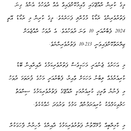
މީގެ ކުރިން ރާއްޖޭގައި ގާއިމުކޮށްފައިވާ އެއް ދުވަހުގެ އެންމެ ގިނަ
ފަތުރުވެރިންގެ ރެކޯޑު މުގުރާލި ފަހަރެކެވެ. މީގެ ކުރިން މި ރެކޯޑު އޮތީ
2024 ފެބްރުއަރީ 10 ވަނަ ދުވަހުއެވެ. އެ ދުވަހު ރާއްޖެއަށް
ޒިޔާރަތްކޮށްފައިވަނީ 10,213 ފަތުރުވެރިންނެވެ.
މި އަހަރުގެ ޖެނުއަރީ މަހަކީވެސް ފަތުރުވެރިކަމުގެ ދާއިރާއިން ބޮޑު
ކުރިއެރުމެއް ލިބުނު މަހަކަށް ވާއިރު، ފެބްރުއަރީ މަހުގެ ފުރަތަމަ ދުވަހު
މި ފެނުނު ތާރީޚީ ކުރިއެރުމަކީ ރާއްޖޭގެ ފަތުރުވެރިކަމުގެ ސިނާއަތް
ހަލުވިކަމާއެކު ކުރިއަރަމުންދާ ކަމުގެ ވަރުގަދަ ހެއްކެކެވެ.
މި ކާމިޔާބީއާ ގުޅޭގޮތުން ފަތުރުވެރިކަމުގެ ދާއިރާގެ މާހިރުން ފާހަގަކުރާ