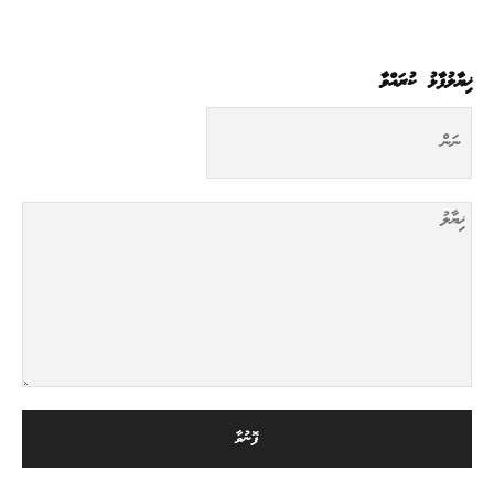
ޚިޔާލުފާޅު ކުރައްވާ