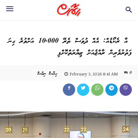
އާ ރެކޯޑެއް: އެއް ދުވަސް ތެރޭ 10,000 އަށްވުރެ ގިނަ
ފަތުރުވެރިން ރާއްޖެއަށް ޒިޔާރަތްކޮށްފި
0
ހިރާސް ނިއުސް
February 3, 2026 8:41 AM