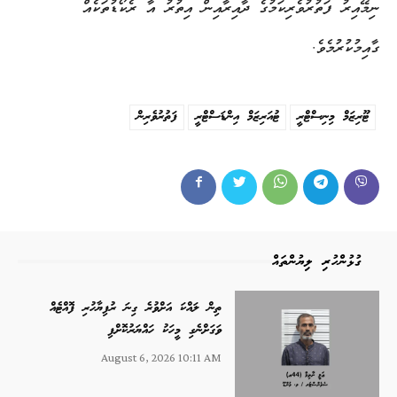
ނިމޭއިރު ފަތުރުވެރިކަމުގެ ދާއިރާއިން އިތުރު އާ ރެކޯޑުތަކެއް
ގާއިމުކުރުމެވެ.
ޓޫރިޒަމް މިނިސްޓްރީ
ޓުއަރިޒަމް އިންޑަސްޓްރީ
ފަތުރުވެރިން
ގުޅުންހުރި ލިޔުންތައް
ތިން ލައްކަ އަށްވުރެ ގިނަ ރުފިޔާހުރި ފޮއްޓެއް
ވަގަށްނެގި މީހަކު ހައްޔަރުކޮށްފި
August 6, 2026 10:11 AM